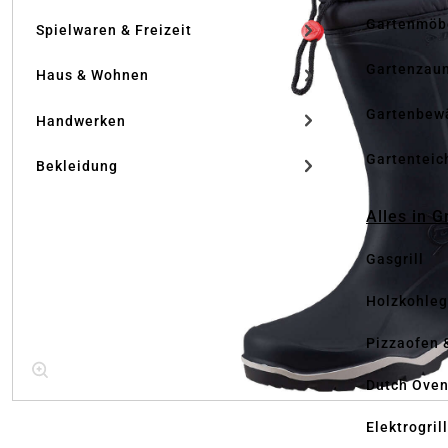
Gartenmöb
Spielwaren & Freizeit
Gartenzau
Haus & Wohnen
Gartenbew
Handwerken
Gartenteic
Bekleidung
Alles in G
Gasgrill
Holzkohlegr
Pizzaofen 
Dutch Ove
Elektrogril