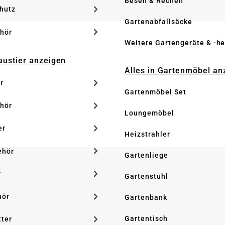
Besen & Rechen
hutz
Gartenabfallsäcke
hör
Weitere Gartengeräte & -he
Haustier anzeigen
Alles in Gartenmöbel an
r
Gartenmöbel Set
hör
Loungemöbel
er
Heizstrahler
ehör
Gartenliege
r
Gartenstuhl
hör
Gartenbank
Gartentisch
tter