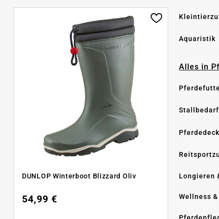
Kleintierz
Aquaristik
Alles in 
Pferdefutt
Stallbedarf
Pferdedec
Reitsportz
Longieren 
DUNLOP Winterboot Blizzard Oliv
Wellness &
54,99 €
Pferdepfle