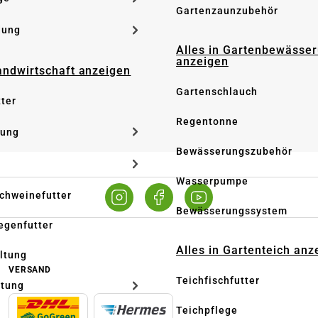
Gartenzaunzubehör
dung
Alles in Gartenbewässe
anzeigen
Landwirtschaft anzeigen
Gartenschlauch
tter
Regentonne
tung
Bewässerungszubehör
Wasserpumpe
Schweinefutter
Bewässerungssystem
iegenfutter
Alles in Gartenteich anz
altung
VERSAND
Teichfischfutter
ltung
Teichpflege