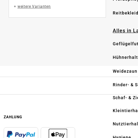
+
weitere Varianten
Reitbeklei
Alles in 
Geflügelfu
Hühnerhal
Weidezaun
Rinder- & 
Schaf- & Z
Kleintierh
ZAHLUNG
Nutztierha
Hygiene