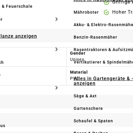
Griffige
e & Feuerschale
Hoher T
Mähroboter
ör
Akku- & Elektro-Rasenmähe
Pflanze anzeigen
Benzin-Rasenmäher
Rasentraktoren & Aufsitzm
Gender
Unisex
Vertikutierer & Spindelmäh
ch
Material
e
Alles in Gartengeräte & 
PVC
anzeigen
Säge & Axt
Gartenschere
Schaufel & Spaten
us