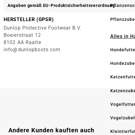
Angaben gemäß EU-Produktsicherheitsverordnung
Pflanzensc
HERSTELLER (GPSR)
Pflanzzube
Dunlop Protective Footwear B.V.
Boeierstraat 12
Alles in 
8102 AA Raalte
info@dunlopboots.com
Hundefutte
Hundezube
Katzenfutt
Katzenzub
Vogelfutte
Vogelzube
Produktgalerie überspringen
Andere Kunden kauften auch
Kleintierfu