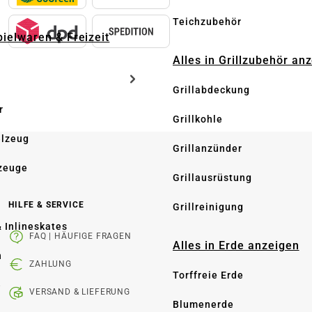
Teichzubehör
pielwaren & Freizeit
Alles in Grillzubehör an
Grillabdeckung
r
Grillkohle
elzeug
Grillanzünder
zeuge
Grillausrüstung
HILFE & SERVICE
Grillreinigung
& Inlineskates
FAQ | HÄUFIGE FRAGEN
Alles in Erde anzeigen
n
ZAHLUNG
Torffreie Erde
e
VERSAND & LIEFERUNG
Blumenerde