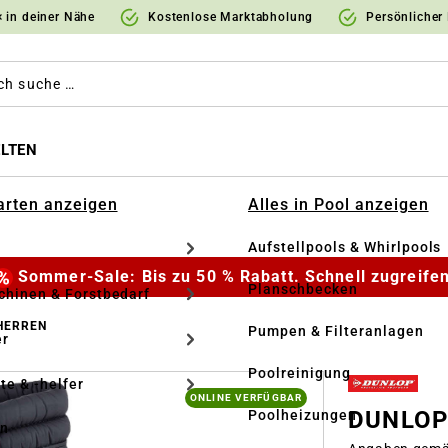
 in deiner Nähe
Kostenlose Marktabholung
Persönlicher
LTEN
Garten anzeigen
Alles in Pool anzeigen
Aufstellpools & Whirlpools
Sommer-Sale: Bis zu 50 % Rabatt. Schnell zugreifen
Planschbecken
hinen & Forstbedarf
HERREN
Pumpen & Filteranlagen
r
Poolreinigung
te & -helfer
ONLINE VERFÜGBAR
DUNLOP 
Poolheizungen
en