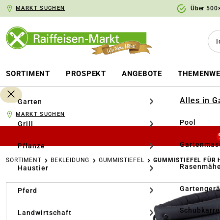
MARKT SUCHEN
Über 500×
springen
Zur Hauptnavigation springen
SORTIMENT
PROSPEKT
ANGEBOTE
THEMENWE
Alles in 
Garten
MARKT SUCHEN
Pool
Grill
Gartenmasc
Pflanze
SORTIMENT
BEKLEIDUNG
GUMMISTIEFEL
GUMMISTIEFEL FÜR 
Rasenmähe
Haustier
Bildergalerie überspringen
Gartengerä
Pferd
Schubkarr
Landwirtschaft