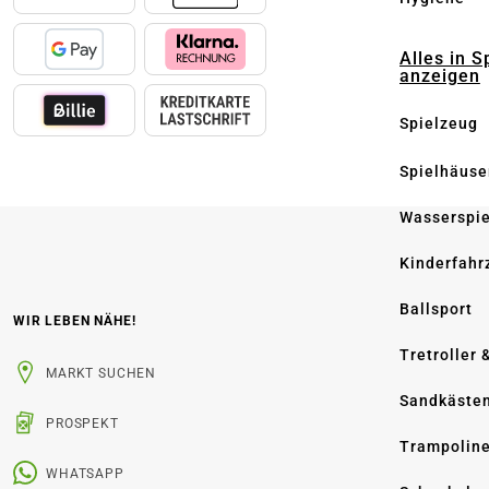
Alles in S
anzeigen
Spielzeug
Spielhäuse
Wasserspi
Kinderfahr
Ballsport
WIR LEBEN NÄHE!
Tretroller 
MARKT SUCHEN
Sandkäste
PROSPEKT
Trampolin
WHATSAPP