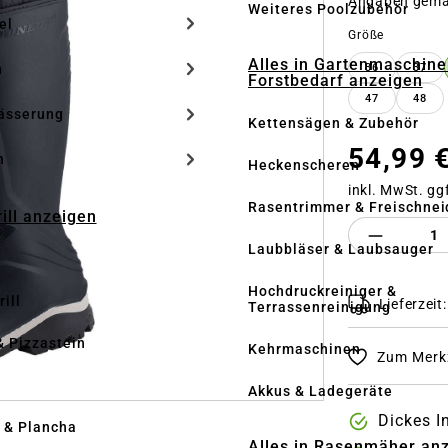
Angaben gem
Weiteres Poolzubehör
el
auswähle
Größe
Alles in Gartenmaschine
n
36
37
Forstbedarf anzeigen
47
48
ässerung
Kettensägen & Zubehör
54,99 
h
Heckenscheren
inkl. MwSt. gg
Rasentrimmer & Freischnei
rill anzeigen
Produkt 
Laubbläser & Laubsauger
Hochdruckreiniger &
ill
Lieferzeit
Terrassenreinigung
& Pizzastein
Kehrmaschinen
Zum Merkz
n
Akkus & Ladegeräte
Dickes I
l & Plancha
Alles in Rasenmäher an