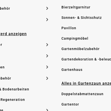
Bierzeltgarnitur
ubehör
Sonnen- & Sichtschutz
Pavillon
Pferd anzeigen
Campingmöbel
er
Gartenmöbelzubehör
Gartendekoration & -beleu
ken
Gartenhaus
ubehör
Alles in Gartenzaun anz
& Bodenarbeiten
Doppelstabmattenzaun
 Regeneration
Gartentor
ge