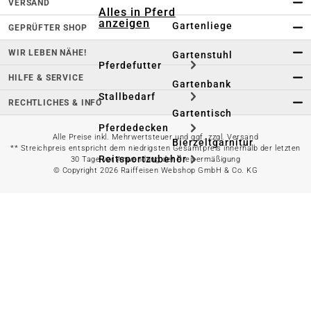
VERSAND
Alles in Pferd
anzeigen
Gartenliege
GEPRÜFTER SHOP
WIR LEBEN NÄHE!
Gartenstuhl
Pferdefutter
HILFE & SERVICE
Gartenbank
Stallbedarf
RECHTLICHES & INFO
Gartentisch
Pferdedecken
Alle Preise inkl. Mehrwertsteuer und ggf. zzgl. Versand
Bierzeltgarnitur
** Streichpreis entspricht dem niedrigsten Gesamtpreis innerhalb der letzten
Reitsportzubehör
30 Tage vor Anwendung der Preisermäßigung
© Copyright 2026 Raiffeisen Webshop GmbH & Co. KG
Sonnen- &
Sichtschutz
Longieren &
Bodenarbeiten
Pavillon
Wellness &
Regeneration
Campingmöbel
Gartenmöbelzubehör
Pferdepflege
Gartendekoration & -
Reitbekleidung
beleuchtung