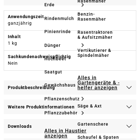
Rasenmäher
Erde
Benzin-
Anwendungszeit
Rindenmulch
Rasenmäher
ganzjährig
Pinienrinde
Rasentraktoren
Inhalt
& Aufsitzmäher
1 kg
Dünger
Vertikutierer &
Spindelmäher
Sachkundenachweispflichtig
Hochbeet
Nein
Saatgut
Alles in
Gartengeräte & -
Gewächshaus
helfer anzeigen
Produktbeschreibung
Pflanzenschutz
Säge & Axt
Weitere Produktinformationen
Pflanzzubehör
Gartenschere
Downloads
Alles in Haustier
anzeigen
Schaufel & Spaten