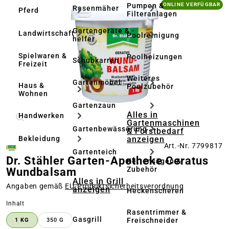
Bildergalerie überspringen
Pumpen &
ONLINE VERFÜGBAR
Rasenmäher
Pferd
Filteranlagen
Gartengeräte & -
Landwirtschaft
Poolreinigung
helfer
Spielwaren &
Poolheizungen
Schubkarren
Freizeit
Weiteres
Gartenmöbel
Haus &
Poolzubehör
Wohnen
Gartenzaun
Alles in
Handwerken
Gartenmaschinen
Gartenbewässerung
& Forstbedarf
anzeigen
Bekleidung
Art.-Nr. 7799817
Gartenteich
Dr. Stähler Garten-Apotheke Ceratus
Kettensägen &
Zubehör
Wundbalsam
Alles in Grill
Angaben gemäß
EU‑Produktsicherheitsverordnung
anzeigen
Heckenscheren
auswählen
Inhalt
Rasentrimmer &
Gasgrill
Freischneider
1 KG
350 G