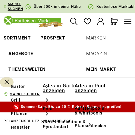
MARKT
springen
Zur Hauptnavigation springen
Über 500× in deiner Nähe
Kostenlose Marktab
SUCHEN
SORTIMENT
PROSPEKT
MARKEN
ANGEBOTE
MAGAZIN
THEMENWELTEN
MEIN MARKT
Alles in Garten
Alles in Pool
Garten
anzeigen
anzeigen
MARKT SUCHEN
Grill
Sommer-Sale: Bis zu 50 % Rabatt. Schnell zugreifen!
Aufstellpools
Pool
& Whirlpools
Pflanze
PFLANZENSCHUTZ
BAUMPFLEGE
Gartenmaschinen &
Planschbecken
Forstbedarf
Haustier