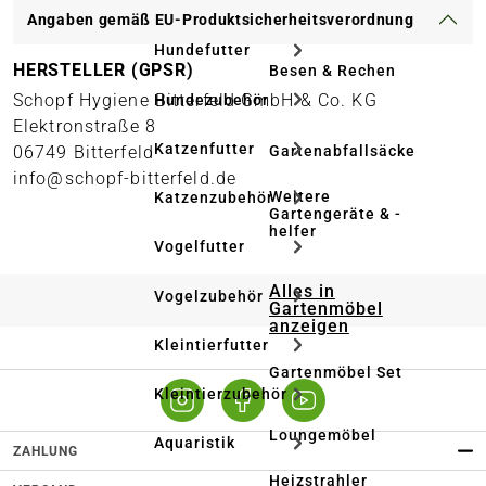
Angaben gemäß EU-Produktsicherheitsverordnung
Hundefutter
HERSTELLER (GPSR)
Besen & Rechen
Schopf Hygiene Bitterfeld GmbH & Co. KG
Hundezubehör
Elektronstraße 8
Katzenfutter
Gartenabfallsäcke
06749 Bitterfeld
info@schopf-bitterfeld.de
Weitere
Katzenzubehör
Gartengeräte & -
helfer
Vogelfutter
Alles in
Vogelzubehör
Gartenmöbel
anzeigen
Kleintierfutter
Gartenmöbel Set
Kleintierzubehör
Loungemöbel
Aquaristik
ZAHLUNG
Heizstrahler