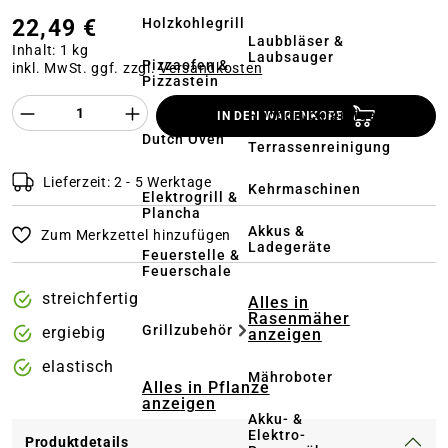
22,49 €
Holzkohlegrill
Laubbläser &
Inhalt:
1 kg
Laubsauger
Pizzaofen &
inkl. MwSt. ggf. zzgl.
Versandkosten
Pizzastein
Produkt Anzahl des Produktes "%product%
Hochdruckreiniger
IN DEN WARENKORB
&
Dutch Oven
Terrassenreinigung
Lieferzeit: 2 - 5 Werktage
Kehrmaschinen
Elektrogrill &
Plancha
Akkus &
Zum Merkzettel hinzufügen
Ladegeräte
Feuerstelle &
Feuerschale
streichfertig
Alles in
Rasenmäher
Grillzubehör
ergiebig
anzeigen
elastisch
Mähroboter
Alles in Pflanze
anzeigen
Akku- &
Elektro-
Produktdetails