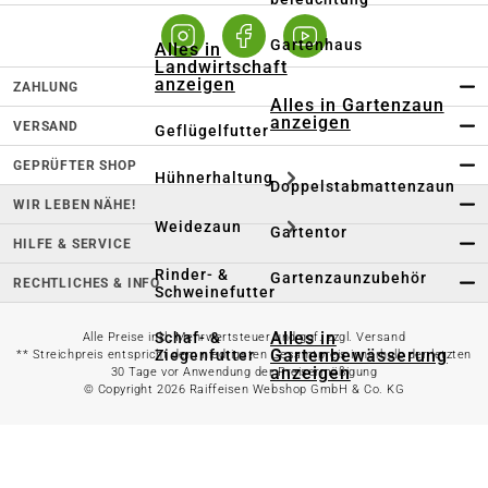
Gartenhaus
Alles in
Landwirtschaft
anzeigen
ZAHLUNG
Alles in Gartenzaun
anzeigen
VERSAND
Geflügelfutter
GEPRÜFTER SHOP
Hühnerhaltung
Doppelstabmattenzaun
WIR LEBEN NÄHE!
Weidezaun
Gartentor
HILFE & SERVICE
Rinder- &
Gartenzaunzubehör
RECHTLICHES & INFO
Schweinefutter
Alles in
Schaf- &
Alle Preise inkl. Mehrwertsteuer und ggf. zzgl. Versand
Gartenbewässerung
Ziegenfutter
** Streichpreis entspricht dem niedrigsten Gesamtpreis innerhalb der letzten
anzeigen
30 Tage vor Anwendung der Preisermäßigung
© Copyright 2026 Raiffeisen Webshop GmbH & Co. KG
Kleintierhaltung
Gartenschlauch
Nutztierhaltung
Regentonne