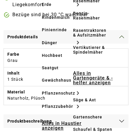
Rasenmäher
Liegekomfort
Erde
Benzin-
Bezüge sind bei 30 °C waschbar
Rindenmulch
Rasenmäher
Pinienrinde
Rasentraktoren
& Aufsitzmäher
Produktdetails
Dünger
Vertikutierer &
Spindelmäher
Farbe
Hochbeet
Grau
Saatgut
Alles in
Inhalt
Gartengeräte & -
1 Stück
Gewächshaus
helfer anzeigen
Material
Pflanzenschutz
Naturholz, Plüsch
Säge & Axt
Pflanzzubehör
Gartenschere
Produktbeschreibung
Alles in Haustier
anzeigen
Schaufel & Spaten