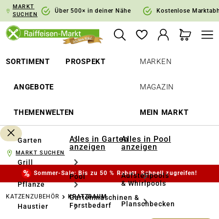
MARKT
springen
Zur Hauptnavigation springen
Über 500× in deiner Nähe
Kostenlose Marktab
SUCHEN
SORTIMENT
PROSPEKT
MARKEN
ANGEBOTE
MAGAZIN
THEMENWELTEN
MEIN MARKT
Alles in Garten
Alles in Pool
Garten
anzeigen
anzeigen
MARKT SUCHEN
Grill
Sommer-Sale: Bis zu 50 % Rabatt. Schnell zugreifen!
Aufstellpools
Pool
& Whirlpools
Pflanze
KATZENZUBEHÖR
KRATZBAUM
Gartenmaschinen &
Planschbecken
Forstbedarf
Haustier