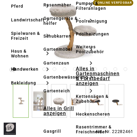
Bildergalerie überspringen
Pumpen &
2 ONLINE VERFÜGBAR
Rasenmäher
Pferd
Filteranlagen
Gartengeräte & -
Landwirtschaft
Poolreinigung
helfer
Spielwaren &
Poolheizungen
Schubkarren
Freizeit
Weiteres
Gartenmöbel
Haus &
Poolzubehör
Wohnen
Gartenzaun
Alles in
Handwerken
Gartenmaschinen
Gartenbewässerung
& Forstbedarf
anzeigen
Bekleidung
Gartenteich
Kettensägen &
Zubehör
Alles in Grill
anzeigen
Heckenscheren
Rasentrimmer &
Gasgrill
Art.-Nr. 22282461
Freischneider