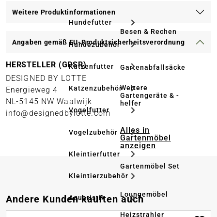
Weitere Produktinformationen
Hundefutter
Besen & Rechen
Angaben gemäß EU-Produktsicherheitsverordnung
Hundezubehör
HERSTELLER (GPSR)
Katzenfutter
Gartenabfallsäcke
DESIGNED BY LOTTE
Weitere
Katzenzubehör
Energieweg 4
Gartengeräte & -
NL-5145 NW Waalwijk
helfer
Vogelfutter
info@designedbylotte.com
Alles in
Vogelzubehör
Gartenmöbel
anzeigen
Kleintierfutter
Gartenmöbel Set
Kleintierzubehör
Loungemöbel
Produktgalerie überspringen
Andere Kunden kauften auch
Aquaristik
Heizstrahler