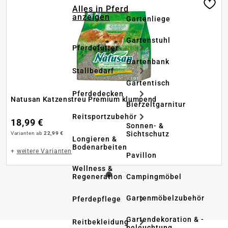
Alles in Pferd
anzeigen
Gartenliege
Gartenstuhl
Pferdefutter
Gartenbank
Stallbedarf
Gartentisch
Pferdedecken
Natusan Katzenstreu Premium klumpend
Bierzeltgarnitur
Reitsportzubehör
18,99 €
Sonnen- &
Sichtschutz
Varianten ab
22,99 €
Longieren &
Bodenarbeiten
+
weitere Varianten
Pavillon
Wellness &
Regeneration
Campingmöbel
Gartenmöbelzubehör
Pferdepflege
Gartendekoration & -
Reitbekleidung
beleuchtung