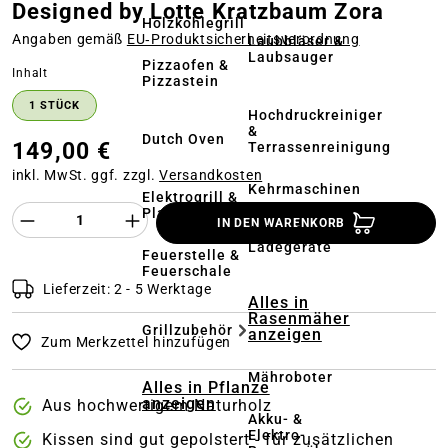
Designed by Lotte Kratzbaum Zora
Holzkohlegrill
Angaben gemäß
EU‑Produktsicherheitsverordnung
Laubbläser &
Laubsauger
Pizzaofen &
auswählen
Inhalt
Pizzastein
1 STÜCK
Hochdruckreiniger
&
Dutch Oven
149,00 €
Terrassenreinigung
inkl. MwSt. ggf. zzgl.
Versandkosten
Kehrmaschinen
Elektrogrill &
Produkt Anzahl des Produktes "%product%
Plancha
IN DEN WARENKORB
Akkus &
Ladegeräte
Feuerstelle &
Feuerschale
Lieferzeit: 2 - 5 Werktage
Alles in
Rasenmäher
Grillzubehör
anzeigen
Zum Merkzettel hinzufügen
Mähroboter
Alles in Pflanze
anzeigen
Aus hochwertigem Naturholz
Akku- &
Elektro-
Kissen sind gut gepolstert - für zusätzlichen