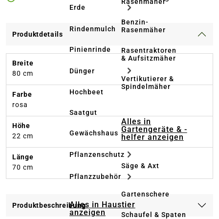
Rasenmäher
Erde
Benzin-
Rindenmulch
Rasenmäher
Produktdetails
Pinienrinde
Rasentraktoren
& Aufsitzmäher
Breite
Dünger
80 cm
Vertikutierer &
Spindelmäher
Hochbeet
Farbe
rosa
Saatgut
Alles in
Höhe
Gartengeräte & -
Gewächshaus
22 cm
helfer anzeigen
Pflanzenschutz
Länge
Säge & Axt
70 cm
Pflanzzubehör
Gartenschere
Alles in Haustier
Produktbeschreibung
anzeigen
Schaufel & Spaten