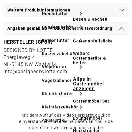
Weitere Produktinformationen
Hundefutter
Besen & Rechen
Hundezubehör
Angaben gemäß EU-Produktsicherheitsverordnung
Katzenfutter
Gartenabfallsäcke
HERSTELLER (GPSR)
DESIGNED BY LOTTE
Weitere
Katzenzubehör
Energieweg 4
Gartengeräte & -
helfer
NL-5145 NW Waalwijk
Vogelfutter
info@designedbylotte.com
Alles in
Vogelzubehör
Gartenmöbel
anzeigen
Kleintierfutter
Gartenmöbel Set
Kleintierzubehör
Mit dem Aufruf des Videos erklärst du dich
Loungemöbel
Aquaristik
einverstanden, dass deine Daten an YouTube
übermittelt werden und dass du die
Heizstrahler