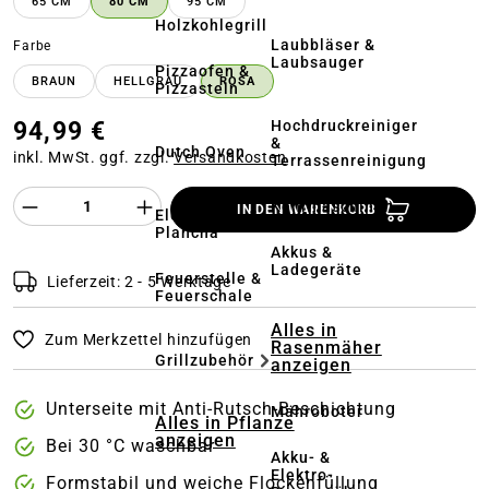
65 CM
80 CM
95 CM
Holzkohlegrill
Laubbläser &
auswählen
Farbe
Laubsauger
Pizzaofen &
BRAUN
HELLGRAU
ROSA
Pizzastein
94,99 €
Hochdruckreiniger
&
Dutch Oven
inkl. MwSt. ggf. zzgl.
Versandkosten
Terrassenreinigung
Produkt Anzahl des Produktes "%product%
Kehrmaschinen
IN DEN WARENKORB
Elektrogrill &
Plancha
Akkus &
Ladegeräte
Feuerstelle &
Lieferzeit: 2 - 5 Werktage
Feuerschale
Alles in
Zum Merkzettel hinzufügen
Rasenmäher
Grillzubehör
anzeigen
Unterseite mit Anti-Rutsch-Beschichtung
Mähroboter
Alles in Pflanze
anzeigen
Bei 30 °C waschbar
Akku- &
Elektro-
Formstabil und weiche Flockenfüllung