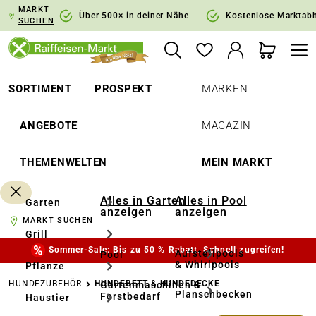
MARKT
springen
Zur Hauptnavigation springen
Über 500× in deiner Nähe
Kostenlose Marktab
SUCHEN
SORTIMENT
PROSPEKT
MARKEN
ANGEBOTE
MAGAZIN
THEMENWELTEN
MEIN MARKT
Alles in Garten
Alles in Pool
Garten
anzeigen
anzeigen
MARKT SUCHEN
Grill
Sommer-Sale: Bis zu 50 % Rabatt. Schnell zugreifen!
Aufstellpools
Pool
& Whirlpools
Pflanze
HUNDEZUBEHÖR
HUNDEBETT & HUNDEDECKE
Gartenmaschinen &
Planschbecken
Forstbedarf
Haustier