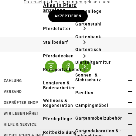
Datenschutzbestimmungen
gelesen hast.
Alles in Pferd
anzeigen
Gartenliege
AKZEPTIEREN
Gartenstuhl
Pferdefutter
Gartenbank
Stallbedarf
Gartentisch
Pferdedecken
Bierzeltgarnitur
Reitsportzubehör
Sonnen- &
Sichtschutz
ZAHLUNG
Longieren &
Bodenarbeiten
VERSAND
Pavillon
Wellness &
GEPRÜFTER SHOP
Regeneration
Campingmöbel
WIR LEBEN NÄHE!
Gartenmöbelzubehör
Pferdepflege
HILFE & SERVICE
Gartendekoration & -
Reitbekleidung
RECHTLICHES & INFO
beleuchtung