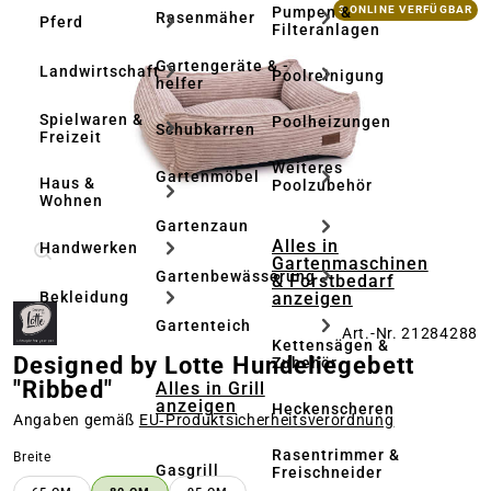
Bildergalerie überspringen
Pumpen &
3 ONLINE VERFÜGBAR
Rasenmäher
Pferd
Filteranlagen
Gartengeräte & -
Landwirtschaft
Poolreinigung
helfer
Spielwaren &
Poolheizungen
Schubkarren
Freizeit
Weiteres
Gartenmöbel
Haus &
Poolzubehör
Wohnen
Gartenzaun
Alles in
Handwerken
Gartenmaschinen
Gartenbewässerung
& Forstbedarf
anzeigen
Bekleidung
Gartenteich
Art.-Nr. 21284288
Kettensägen &
Designed by Lotte Hundeliegebett
Zubehör
"Ribbed"
Alles in Grill
anzeigen
Heckenscheren
Angaben gemäß
EU‑Produktsicherheitsverordnung
Rasentrimmer &
auswählen
Breite
Gasgrill
Freischneider