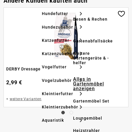
Andere Kunden kauften auch
Hundefutter
Besen & Rechen
Hundezubehör
Katzenfutter
Gartenabfallsäcke
Weitere
Katzenzubehör
Gartengeräte & -
helfer
Vogelfutter
DERBY Dressage
Alles in
Vogelzubehör
2,99 €
Gartenmöbel
anzeigen
Kleintierfutter
+
weitere Varianten
Gartenmöbel Set
Kleintierzubehör
Loungemöbel
Aquaristik
Heizstrahler