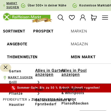
MARKT
springen
Zur Hauptnavigation springen
Über 500× in deiner Nähe
Kostenlose Marktab
SUCHEN
SORTIMENT
PROSPEKT
MARKEN
ANGEBOTE
MAGAZIN
THEMENWELTEN
MEIN MARKT
Alles in Garten
Alles in Pool
Garten
anzeigen
anzeigen
MARKT SUCHEN
Grill
Sommer-Sale: Bis zu 50 % Rabatt. Schnell zugreifen!
Aufstellpools
Pool
& Whirlpools
Pflanze
PFERDEFUTTER
ZUSATZFUTTER FÜR PFERDE
Gartenmaschinen &
Planschbecken
Forstbedarf
Haustier