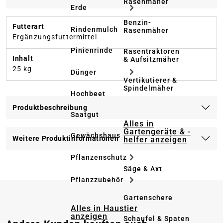
Rasenmäher
Erde
Benzin-
Futterart
Rindenmulch
Rasenmäher
Ergänzungsfuttermittel
Pinienrinde
Rasentraktoren
Inhalt
& Aufsitzmäher
25 kg
Dünger
Vertikutierer &
Spindelmäher
Hochbeet
Produktbeschreibung
Saatgut
Alles in
Gartengeräte & -
Gewächshaus
Weitere Produktinformationen
helfer anzeigen
Pflanzenschutz
Säge & Axt
Pflanzzubehör
Gartenschere
Alles in Haustier
anzeigen
Schaufel & Spaten
Produktgalerie überspringen