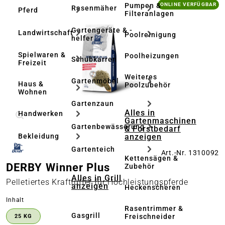
Bildergalerie überspringen
Pumpen &
ONLINE VERFÜGBAR
Rasenmäher
Pferd
Filteranlagen
Gartengeräte & -
Landwirtschaft
Poolreinigung
helfer
Spielwaren &
Poolheizungen
Schubkarren
Freizeit
Weiteres
Gartenmöbel
Haus &
Poolzubehör
Wohnen
Gartenzaun
Alles in
Handwerken
Gartenmaschinen
Gartenbewässerung
& Forstbedarf
anzeigen
Bekleidung
Gartenteich
Art.-Nr. 1310092
Kettensägen &
DERBY Winner Plus
Zubehör
Alles in Grill
Pelletiertes Kraftfutter für Hochleistungspferde
anzeigen
Heckenscheren
auswählen
Inhalt
Rasentrimmer &
Gasgrill
Freischneider
25 KG