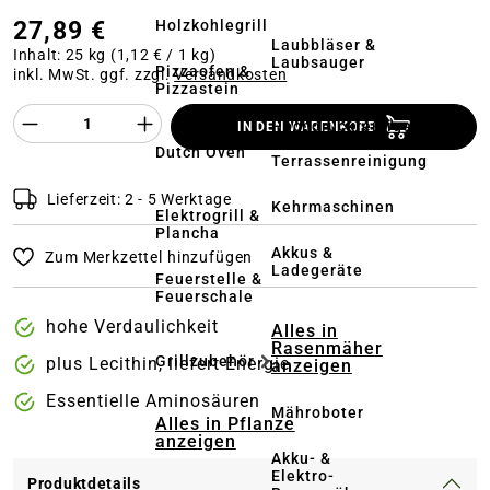
27,89 €
Holzkohlegrill
Laubbläser &
Inhalt:
25 kg
(1,12 € / 1 kg)
Laubsauger
Pizzaofen &
inkl. MwSt. ggf. zzgl.
Versandkosten
Pizzastein
Produkt Anzahl des Produktes "%product%
Hochdruckreiniger
IN DEN WARENKORB
&
Dutch Oven
Terrassenreinigung
Lieferzeit: 2 - 5 Werktage
Kehrmaschinen
Elektrogrill &
Plancha
Akkus &
Zum Merkzettel hinzufügen
Ladegeräte
Feuerstelle &
Feuerschale
hohe Verdaulichkeit
Alles in
Rasenmäher
Grillzubehör
plus Lecithin, liefert Energie
anzeigen
Essentielle Aminosäuren
Mähroboter
Alles in Pflanze
anzeigen
Akku- &
Elektro-
Produktdetails