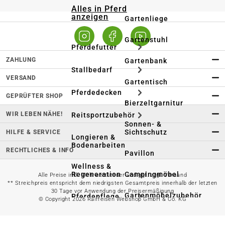
Alles in Pferd
anzeigen
Gartenliege
Gartenstuhl
Pferdefutter
ZAHLUNG
Gartenbank
Stallbedarf
VERSAND
Gartentisch
Pferdedecken
GEPRÜFTER SHOP
Bierzeltgarnitur
WIR LEBEN NÄHE!
Reitsportzubehör
Sonnen- &
Sichtschutz
HILFE & SERVICE
Longieren &
Bodenarbeiten
RECHTLICHES & INFO
Pavillon
Wellness &
Regeneration
Campingmöbel
Alle Preise inkl. Mehrwertsteuer und ggf. zzgl. Versand
** Streichpreis entspricht dem niedrigsten Gesamtpreis innerhalb der letzten
30 Tage vor Anwendung der Preisermäßigung
Gartenmöbelzubehör
Pferdepflege
© Copyright 2026 Raiffeisen Webshop GmbH & Co. KG
Gartendekoration & -
Reitbekleidung
beleuchtung