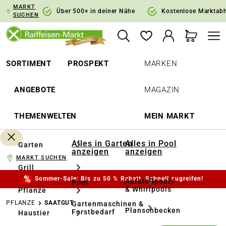
MARKT
springen
Zur Hauptnavigation springen
Über 500× in deiner Nähe
Kostenlose Marktab
SUCHEN
SORTIMENT
PROSPEKT
MARKEN
ANGEBOTE
MAGAZIN
THEMENWELTEN
MEIN MARKT
Alles in Garten
Alles in Pool
Garten
anzeigen
anzeigen
MARKT SUCHEN
Grill
Sommer-Sale: Bis zu 50 % Rabatt. Schnell zugreifen!
Aufstellpools
Pool
& Whirlpools
Pflanze
PFLANZE
SAATGUT
Gartenmaschinen &
Planschbecken
Forstbedarf
Haustier