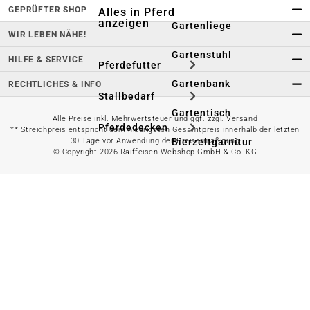
GEPRÜFTER SHOP
Alles in Pferd
anzeigen
Gartenliege
WIR LEBEN NÄHE!
Gartenstuhl
HILFE & SERVICE
Pferdefutter
Gartenbank
RECHTLICHES & INFO
Stallbedarf
Gartentisch
Alle Preise inkl. Mehrwertsteuer und ggf. zzgl. Versand
Pferdedecken
** Streichpreis entspricht dem niedrigsten Gesamtpreis innerhalb der letzten
Bierzeltgarnitur
30 Tage vor Anwendung der Preisermäßigung
© Copyright 2026 Raiffeisen Webshop GmbH & Co. KG
Reitsportzubehör
Sonnen- &
Sichtschutz
Longieren &
Bodenarbeiten
Pavillon
Wellness &
Regeneration
Campingmöbel
Gartenmöbelzubehör
Pferdepflege
Gartendekoration & -
Reitbekleidung
beleuchtung