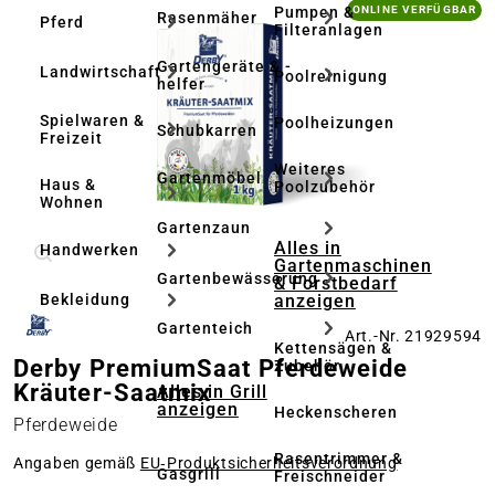
Bildergalerie überspringen
Pumpen &
ONLINE VERFÜGBAR
Rasenmäher
Pferd
Filteranlagen
Gartengeräte & -
Landwirtschaft
Poolreinigung
helfer
Spielwaren &
Poolheizungen
Schubkarren
Freizeit
Weiteres
Gartenmöbel
Haus &
Poolzubehör
Wohnen
Gartenzaun
Alles in
Handwerken
Gartenmaschinen
Gartenbewässerung
& Forstbedarf
anzeigen
Bekleidung
Gartenteich
Art.-Nr. 21929594
Kettensägen &
Derby PremiumSaat Pferdeweide
Zubehör
Kräuter-Saatmix
Alles in Grill
anzeigen
Heckenscheren
Pferdeweide
Rasentrimmer &
Angaben gemäß
EU‑Produktsicherheitsverordnung
Gasgrill
Freischneider