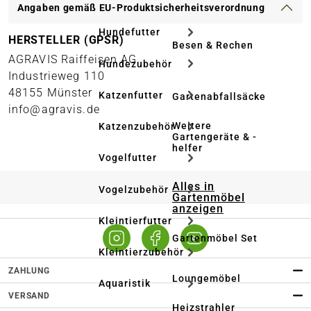
Angaben gemäß EU-Produktsicherheitsverordnung
Hundefutter
HERSTELLER (GPSR)
Besen & Rechen
AGRAVIS Raiffeisen AG
Hundezubehör
Industrieweg 110
48155 Münster
Katzenfutter
Gartenabfallsäcke
info@agravis.de
Weitere
Katzenzubehör
Gartengeräte & -
helfer
Vogelfutter
Alles in
Vogelzubehör
Gartenmöbel
anzeigen
Kleintierfutter
Gartenmöbel Set
Kleintierzubehör
ZAHLUNG
Loungemöbel
Aquaristik
VERSAND
Heizstrahler