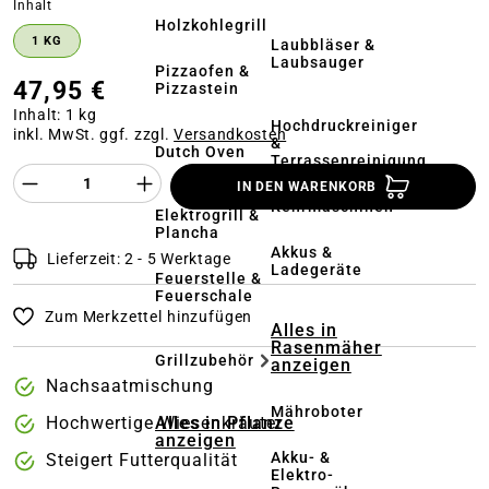
auswählen
Inhalt
Holzkohlegrill
1 KG
Laubbläser &
Laubsauger
Pizzaofen &
47,95 €
Pizzastein
Inhalt:
1 kg
Hochdruckreiniger
inkl. MwSt. ggf. zzgl.
Versandkosten
&
Dutch Oven
Terrassenreinigung
Produkt Anzahl des Produktes "%product%
IN DEN WARENKORB
Kehrmaschinen
Elektrogrill &
Plancha
Akkus &
Lieferzeit: 2 - 5 Werktage
Ladegeräte
Feuerstelle &
Feuerschale
Zum Merkzettel hinzufügen
Alles in
Rasenmäher
Grillzubehör
anzeigen
Nachsaatmischung
Mähroboter
Alles in Pflanze
Hochwertige Wiesenkräuter
anzeigen
Akku- &
Steigert Futterqualität
Elektro-