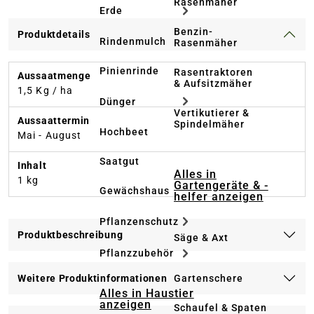
Rasenmäher
Erde
Benzin-
Produktdetails
Rindenmulch
Rasenmäher
Pinienrinde
Rasentraktoren
Aussaatmenge
& Aufsitzmäher
1,5 Kg / ha
Dünger
Vertikutierer &
Aussaattermin
Spindelmäher
Hochbeet
Mai - August
Saatgut
Inhalt
Alles in
1 kg
Gartengeräte & -
Gewächshaus
helfer anzeigen
Pflanzenschutz
Produktbeschreibung
Säge & Axt
Pflanzzubehör
Gartenschere
Weitere Produktinformationen
Alles in Haustier
anzeigen
Schaufel & Spaten