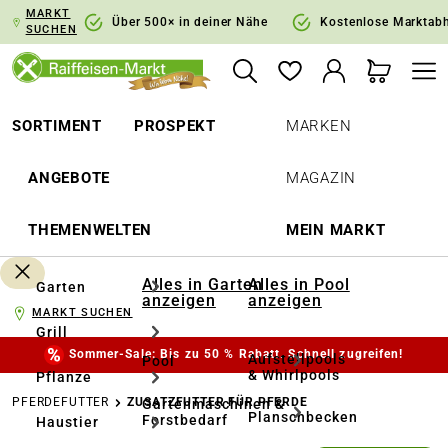
MARKT
springen
Zur Hauptnavigation springen
Über 500× in deiner Nähe
Kostenlose Marktab
SUCHEN
SORTIMENT
PROSPEKT
MARKEN
ANGEBOTE
MAGAZIN
THEMENWELTEN
MEIN MARKT
Alles in Garten
Alles in Pool
Garten
anzeigen
anzeigen
MARKT SUCHEN
Grill
Sommer-Sale: Bis zu 50 % Rabatt. Schnell zugreifen!
Aufstellpools
Pool
& Whirlpools
Pflanze
PFERDEFUTTER
ZUSATZFUTTER FÜR PFERDE
Gartenmaschinen &
Planschbecken
Forstbedarf
Haustier