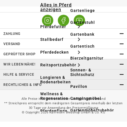
Alles in Pferd
anzeigen
Gartenliege
Gartenstuhl
Pferdefutter
ZAHLUNG
Gartenbank
Stallbedarf
VERSAND
Gartentisch
Pferdedecken
GEPRÜFTER SHOP
Bierzeltgarnitur
WIR LEBEN NÄHE!
Reitsportzubehör
Sonnen- &
Sichtschutz
HILFE & SERVICE
Longieren &
Bodenarbeiten
RECHTLICHES & INFO
Pavillon
Wellness &
Regeneration
Campingmöbel
Alle Preise inkl. Mehrwertsteuer und ggf. zzgl. Versand
** Streichpreis entspricht dem niedrigsten Gesamtpreis innerhalb der letzten
30 Tage vor Anwendung der Preisermäßigung
Gartenmöbelzubehör
Pferdepflege
© Copyright 2026 Raiffeisen Webshop GmbH & Co. KG
Gartendekoration & -
Reitbekleidung
beleuchtung