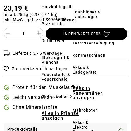
23,19 €
Holzkohlegrill
Laubbläser &
Inhalt:
25 kg
(0,93 € / 1 kg)
Laubsauger
Pizzaofen &
inkl. MwSt. ggf. zzgl.
Versandkosten
Pizzastein
Produkt Anzahl des Produktes "%product%
Hochdruckreiniger
IN DEN WARENKORB
&
Dutch Oven
Terrassenreinigung
Lieferzeit: 2 - 5 Werktage
Kehrmaschinen
Elektrogrill &
Plancha
Akkus &
Zum Merkzettel hinzufügen
Ladegeräte
Feuerstelle &
Feuerschale
Protein für den Muskelaufbau
Alles in
Rasenmäher
Grillzubehör
Leicht verdaulich
anzeigen
Ohne Mineralstoffe
Mähroboter
Alles in Pflanze
anzeigen
Akku- &
Elektro-
Produktdetails