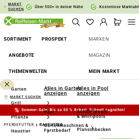
MARKT
springen
Zur Hauptnavigation springen
Über 500× in deiner Nähe
Kostenlose Marktab
SUCHEN
SORTIMENT
PROSPEKT
MARKEN
ANGEBOTE
MAGAZIN
THEMENWELTEN
MEIN MARKT
Alles in Garten
Alles in Pool
Garten
anzeigen
anzeigen
MARKT SUCHEN
Grill
Sommer-Sale: Bis zu 50 % Rabatt. Schnell zugreifen!
Aufstellpools
Pool
& Whirlpools
Pflanze
PFERDEFUTTER
RAUFUTTER
Gartenmaschinen &
Planschbecken
Forstbedarf
Haustier