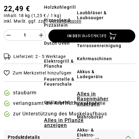
22,49 €
Holzkohlegrill
Laubbläser &
Inhalt:
18 kg
(1,25 € / 1 kg)
Laubsauger
Pizzaofen &
inkl. MwSt. ggf. zzgl.
Versandkosten
Pizzastein
Produkt Anzahl des Produktes "%product%
Hochdruckreiniger
IN DEN WARENKORB
&
Dutch Oven
Terrassenreinigung
Lieferzeit: 2 - 5 Werktage
Kehrmaschinen
Elektrogrill &
Plancha
Akkus &
Zum Merkzettel hinzufügen
Ladegeräte
Feuerstelle &
Feuerschale
staubarm
Alles in
Rasenmäher
Grillzubehör
verlangsamt die Kraftfutteraufnahme
anzeigen
zur Unterstützung des Muskelaufbaus
Mähroboter
Alles in Pflanze
anzeigen
Akku- &
Elektro-
Produktdetails