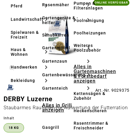
Bildergalerie überspringen
Pumpen &
ONLINE VERFÜGBAR
Rasenmäher
Pferd
Filteranlagen
Gartengeräte & -
Landwirtschaft
Poolreinigung
helfer
Spielwaren &
Poolheizungen
Schubkarren
Freizeit
Weiteres
Gartenmöbel
Haus &
Poolzubehör
Wohnen
Gartenzaun
Alles in
Handwerken
Gartenmaschinen
Gartenbewässerung
& Forstbedarf
anzeigen
Bekleidung
Gartenteich
Art.-Nr. 9029375
Kettensägen &
DERBY Luzerne
Zubehör
Alles in Grill
Staubarmes Raufutter zur Aufwertung der Futterration
anzeigen
Heckenscheren
auswählen
Inhalt
Rasentrimmer &
Gasgrill
Freischneider
18 KG