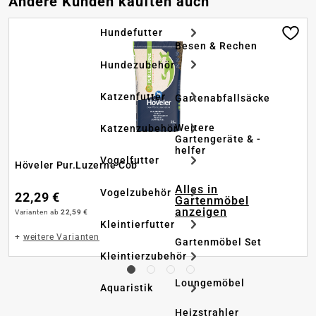
Andere Kunden kauften auch
Hundefutter
Besen & Rechen
Hundezubehör
Katzenfutter
Gartenabfallsäcke
Weitere
Katzenzubehör
Gartengeräte & -
helfer
Vogelfutter
Höveler Pur.Luzerne Cob
Alles in
Vogelzubehör
22,29 €
Gartenmöbel
anzeigen
Varianten ab
22,59 €
Kleintierfutter
+
weitere Varianten
Gartenmöbel Set
Kleintierzubehör
Loungemöbel
Aquaristik
Heizstrahler