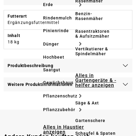
Rasenmäher
Erde
Benzin-
Futterart
Rindenmulch
Rasenmäher
Ergänzungsfuttermittel
Pinienrinde
Rasentraktoren
Inhalt
& Aufsitzmäher
18 kg
Dünger
Vertikutierer &
Spindelmäher
Hochbeet
Produktbeschreibung
Saatgut
Alles in
Gartengeräte & -
Gewächshaus
Weitere Produktinformationen
helfer anzeigen
Pflanzenschutz
Säge & Axt
Pflanzzubehör
Gartenschere
Alles in Haustier
anzeigen
Schaufel & Spaten
Produktgalerie überspringen