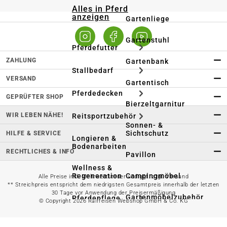
Alles in Pferd
anzeigen
Gartenliege
Gartenstuhl
Pferdefutter
ZAHLUNG
Gartenbank
Stallbedarf
VERSAND
Gartentisch
Pferdedecken
GEPRÜFTER SHOP
Bierzeltgarnitur
WIR LEBEN NÄHE!
Reitsportzubehör
Sonnen- &
Sichtschutz
HILFE & SERVICE
Longieren &
Bodenarbeiten
RECHTLICHES & INFO
Pavillon
Wellness &
Regeneration
Campingmöbel
Alle Preise inkl. Mehrwertsteuer und ggf. zzgl. Versand
** Streichpreis entspricht dem niedrigsten Gesamtpreis innerhalb der letzten
30 Tage vor Anwendung der Preisermäßigung
Gartenmöbelzubehör
Pferdepflege
© Copyright 2026 Raiffeisen Webshop GmbH & Co. KG
Gartendekoration & -
Reitbekleidung
beleuchtung