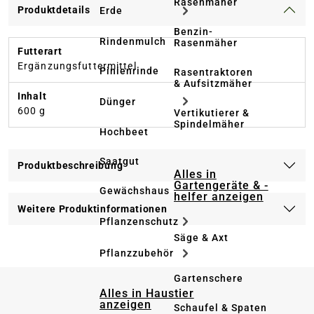
Rasenmäher
Produktdetails
Erde
Benzin-
Rindenmulch
Rasenmäher
Futterart
Ergänzungsfuttermittel
Pinienrinde
Rasentraktoren
& Aufsitzmäher
Inhalt
Dünger
600 g
Vertikutierer &
Spindelmäher
Hochbeet
Saatgut
Produktbeschreibung
Alles in
Gartengeräte & -
Gewächshaus
helfer anzeigen
Weitere Produktinformationen
Pflanzenschutz
Säge & Axt
Pflanzzubehör
Gartenschere
Alles in Haustier
anzeigen
Schaufel & Spaten