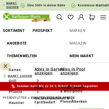
MARKT
springen
Zur Hauptnavigation springen
Über 500× in deiner Nähe
Kostenlose Marktab
SUCHEN
SORTIMENT
PROSPEKT
MARKEN
ANGEBOTE
MAGAZIN
THEMENWELTEN
MEIN MARKT
Alles in Garten
Alles in Pool
Garten
anzeigen
anzeigen
MARKT SUCHEN
Grill
Sommer-Sale: Bis zu 50 % Rabatt. Schnell zugreifen!
Aufstellpools
Pool
& Whirlpools
Pflanze
PFERDEFUTTER
ZUSATZFUTTER FÜR PFERDE
Gartenmaschinen &
Planschbecken
Forstbedarf
Haustier