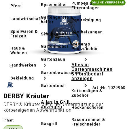
Bildergalerie überspringen
Pumpen &
ONLINE VERFÜGBAR
Rasenmäher
Pferd
Filteranlagen
Gartengeräte & -
Landwirtschaft
Poolreinigung
helfer
Spielwaren &
Poolheizungen
Schubkarren
Freizeit
Weiteres
Gartenmöbel
Haus &
Poolzubehör
Wohnen
Gartenzaun
Alles in
Handwerken
Gartenmaschinen
Gartenbewässerung
& Forstbedarf
anzeigen
Bekleidung
Gartenteich
Art.-Nr. 1029960
Kettensägen &
DERBY Kräuter
Zubehör
Alles in Grill
DERBY® Kräuter dient der Unterstützung der
anzeigen
Heckenscheren
körpereigenen Abwehrfunktion
Rasentrimmer &
auswählen
Inhalt
Gasgrill
Freischneider