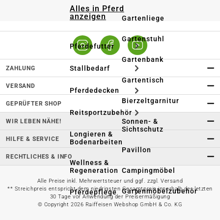
Alles in Pferd
anzeigen
Gartenliege
Gartenstuhl
Pferdefutter
Gartenbank
Stallbedarf
ZAHLUNG
Gartentisch
VERSAND
Pferdedecken
Bierzeltgarnitur
GEPRÜFTER SHOP
Reitsportzubehör
Sonnen- &
WIR LEBEN NÄHE!
Sichtschutz
Longieren &
HILFE & SERVICE
Bodenarbeiten
Pavillon
RECHTLICHES & INFO
Wellness &
Regeneration
Campingmöbel
Alle Preise inkl. Mehrwertsteuer und ggf. zzgl. Versand
** Streichpreis entspricht dem niedrigsten Gesamtpreis innerhalb der letzten
Gartenmöbelzubehör
Pferdepflege
30 Tage vor Anwendung der Preisermäßigung
© Copyright 2026 Raiffeisen Webshop GmbH & Co. KG
Gartendekoration & -
Reitbekleidung
beleuchtung