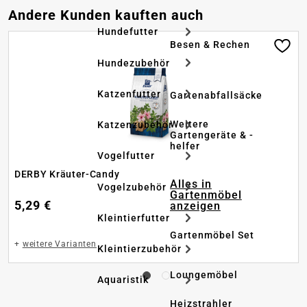
Produktgalerie überspringen
Andere Kunden kauften auch
Hundefutter
Besen & Rechen
Hundezubehör
Katzenfutter
Gartenabfallsäcke
Weitere
Katzenzubehör
Gartengeräte & -
helfer
Vogelfutter
DERBY Kräuter-Candy
Alles in
Vogelzubehör
Gartenmöbel
5,29 €
anzeigen
Kleintierfutter
Gartenmöbel Set
+
weitere Varianten
Kleintierzubehör
Loungemöbel
Aquaristik
Heizstrahler