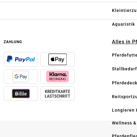
Kleintierz
Aquaristik
Alles in 
ZAHLUNG
Pferdefutt
Stallbedarf
Pferdedec
Reitsportz
Longieren 
Wellness &
Pferdepfle