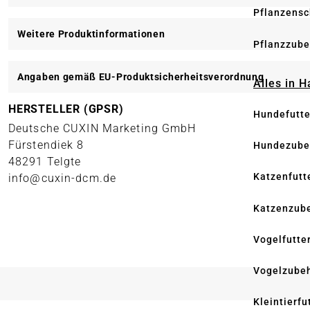
Pflanzensc
Weitere Produktinformationen
Pflanzzube
Angaben gemäß EU-Produktsicherheitsverordnung
Alles in 
HERSTELLER (GPSR)
Hundefutte
Deutsche CUXIN Marketing GmbH
Fürstendiek 8
Hundezube
48291 Telgte
Katzenfutt
info@cuxin-dcm.de
Katzenzub
Vogelfutte
Vogelzube
Kleintierfu