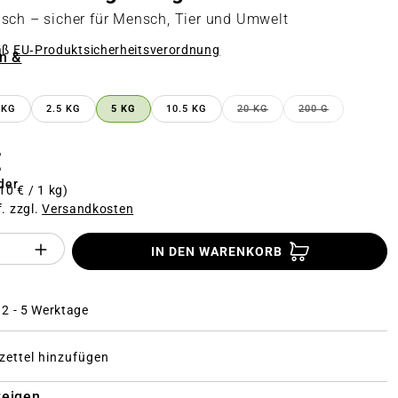
sch – sicher für Mensch, Tier und Umwelt
äß
EU‑Produktsicherheitsverordnung
n &
n
 KG
2.5 KG
5 KG
10.5 KG
20 KG
200 G
TION IST ZURZEIT NICHT VERFÜGBAR.)
(DIESE OPTION IST ZURZ
(DIESE OPTION
€
der
10 € / 1 kg)
f. zzgl.
Versandkosten
Anzahl des Produktes "%product%": Gi
IN DEN WARENKORB
: 2 - 5 Werktage
ettel hinzufügen
zeigen