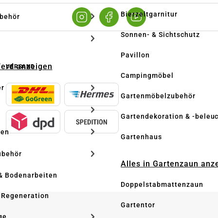
Bierzeltgarnitur
ubehör
Sonnen- & Sichtschutz
Pavillon
Pferd anzeigen
VERSAND
Campingmöbel
er
Gartenmöbelzubehör
Gartendekoration & -beleu
ken
Gartenhaus
ubehör
Alles in Gartenzaun anz
& Bodenarbeiten
Doppelstabmattenzaun
 Regeneration
Gartentor
ge