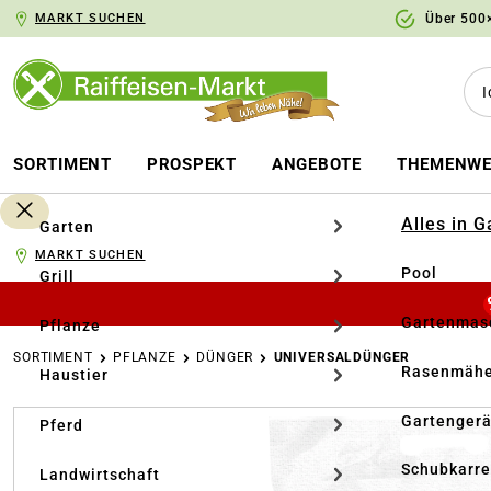
MARKT SUCHEN
Über 500×
springen
Zur Hauptnavigation springen
SORTIMENT
PROSPEKT
ANGEBOTE
THEMENWE
Alles in 
Garten
MARKT SUCHEN
Pool
Grill
Gartenmasc
Pflanze
SORTIMENT
PFLANZE
DÜNGER
UNIVERSALDÜNGER
Rasenmähe
Haustier
Bildergalerie überspringen
Gartengerä
Pferd
Schubkarr
Landwirtschaft