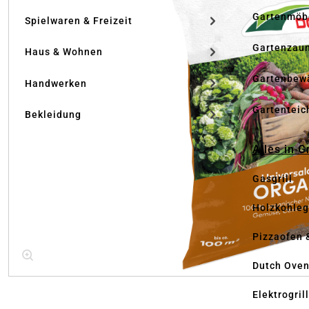
Gartenmöb
Spielwaren & Freizeit
Gartenzau
Haus & Wohnen
Gartenbew
Handwerken
Gartenteic
Bekleidung
Alles in G
Gasgrill
Holzkohlegr
Pizzaofen 
Dutch Ove
Elektrogril