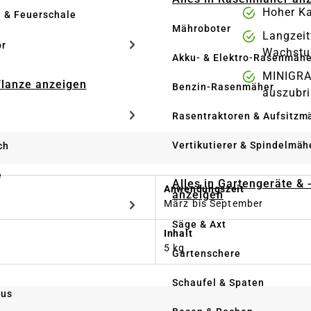
Hoher Ka
e & Feuerschale
Mähroboter
Langzeit
ör
Wachst
Akku- & Elektro-Rasenmähe
MINIGRA
Pflanze anzeigen
Benzin-Rasenmäher
auszubr
Rasentraktoren & Aufsitzm
Vertikutierer & Spindelmäh
ch
e
Alles in Gartengeräte & 
Anwendungszeit
anzeigen
März bis September
Säge & Axt
Inhalt
5 kg
Gartenschere
Schaufel & Spaten
us