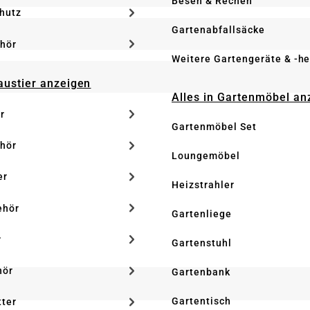
Besen & Rechen
hutz
Gartenabfallsäcke
hör
Weitere Gartengeräte & -he
Haustier anzeigen
Alles in Gartenmöbel an
r
Gartenmöbel Set
hör
Loungemöbel
er
Heizstrahler
ehör
Gartenliege
r
Gartenstuhl
hör
Gartenbank
Gartentisch
tter