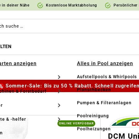
 in deiner Nähe
Kostenlose Marktabholung
Persönlicher
LTEN
Garten anzeigen
Alles in Pool anzeigen
Aufstellpools & Whirlpools
Sommer-Sale: Bis zu 50 % Rabatt. Schnell zugreifen
Planschbecken
hinen & Forstbedarf
Pumpen & Filteranlagen
r
Poolreinigung
te & -helfer
ONLINE VERFÜGBAR
Poolheizungen
en
DCM Uni