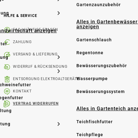
Gartenzaunzubehör
dung
HILFE & SERVICE
Alles in Gartenbewässe
anzeigen
FAQ | HÄUFIGE FRAGEN
Landwirtschaft anzeigen
Gartenschlauch
ZAHLUNG
tter
Regentonne
VERSAND & LIEFERUNG
tung
Bewässerungszubehör
WIDERRUF & RÜCKSENDUNG
Wasserpumpe
ENTSORGUNG ELEKTROALTGERÄTE
Schweinefutter
Bewässerungssystem
KONTAKT
iegenfutter
VERTRAG WIDERRUFEN
Alles in Gartenteich anz
altung
Teichfischfutter
ltung
Teichpflege