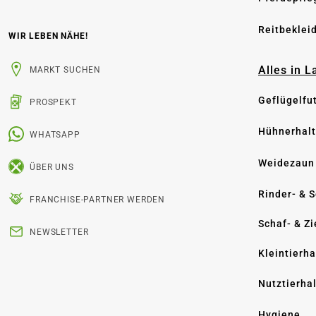
Reitbeklei
WIR LEBEN NÄHE!
Alles in 
MARKT SUCHEN
Geflügelfu
PROSPEKT
Hühnerhal
WHATSAPP
Weidezaun
ÜBER UNS
Rinder- & 
FRANCHISE-PARTNER WERDEN
Schaf- & Z
NEWSLETTER
Kleintierh
Nutztierha
Hygiene