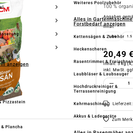
Weiteres Poolzubehör
100 % organi
el
Angaben gem
Alles in Gartenmaschine
n
Forstbedarf anzeigen
auswähle
Inhalt
ässerung
Kettensägen & Zubehör
1 KG
1.5
(DIESE OP
h
Heckenscheren
20,49 
Rasentrimmer & Freischnei
Inhalt:
5 kg
(4,
rill anzeigen
inkl. MwSt. gg
Laubbläser & Laubsauger
Produkt 
Hochdruckreiniger &
ill
Terrassenreinigung
& Pizzastein
Kehrmaschinen
Lieferzeit
n
Akkus & Ladegeräte
Zum Merkz
l & Plancha
Alles in Rasenmäher an