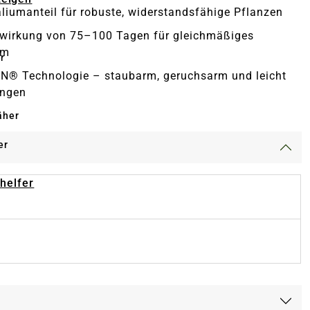
liumanteil für robuste, widerstandsfähige Pflanzen
wirkung von 75–100 Tagen für gleichmäßiges
um
r
N® Technologie – staubarm, geruchsarm und leicht
ingen
äher
er
-helfer