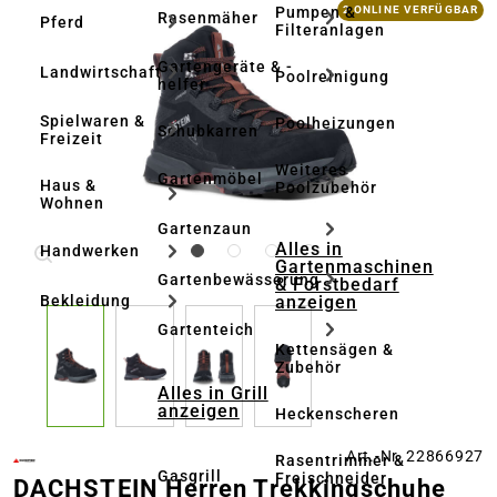
Bildergalerie überspringen
Pumpen &
2 ONLINE VERFÜGBAR
Rasenmäher
Pferd
Filteranlagen
Gartengeräte & -
Landwirtschaft
Poolreinigung
helfer
Spielwaren &
Poolheizungen
Schubkarren
Freizeit
Weiteres
Gartenmöbel
Haus &
Poolzubehör
Wohnen
Gartenzaun
Alles in
Handwerken
Gartenmaschinen
Gartenbewässerung
& Forstbedarf
anzeigen
Bekleidung
Gartenteich
Kettensägen &
Zubehör
Alles in Grill
anzeigen
Heckenscheren
Art.-Nr. 22866927
Rasentrimmer &
Gasgrill
Freischneider
DACHSTEIN Herren Trekkingschuhe