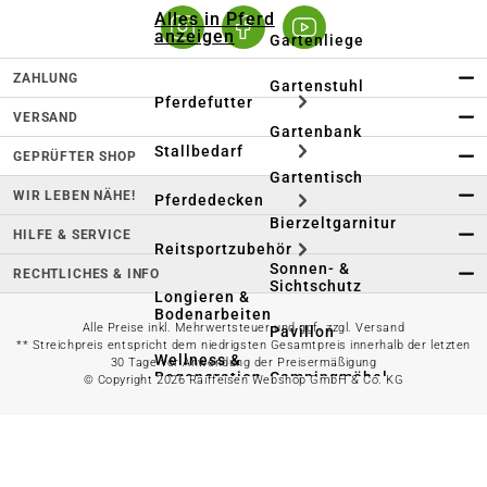
Alles in Pferd
anzeigen
Gartenliege
ZAHLUNG
Gartenstuhl
Pferdefutter
VERSAND
Gartenbank
Stallbedarf
GEPRÜFTER SHOP
Gartentisch
WIR LEBEN NÄHE!
Pferdedecken
Bierzeltgarnitur
HILFE & SERVICE
Reitsportzubehör
Sonnen- &
RECHTLICHES & INFO
Sichtschutz
Longieren &
Bodenarbeiten
Alle Preise inkl. Mehrwertsteuer und ggf. zzgl. Versand
Pavillon
** Streichpreis entspricht dem niedrigsten Gesamtpreis innerhalb der letzten
Wellness &
30 Tage vor Anwendung der Preisermäßigung
Regeneration
Campingmöbel
© Copyright 2026 Raiffeisen Webshop GmbH & Co. KG
Gartenmöbelzubehör
Pferdepflege
Gartendekoration & -
Reitbekleidung
beleuchtung