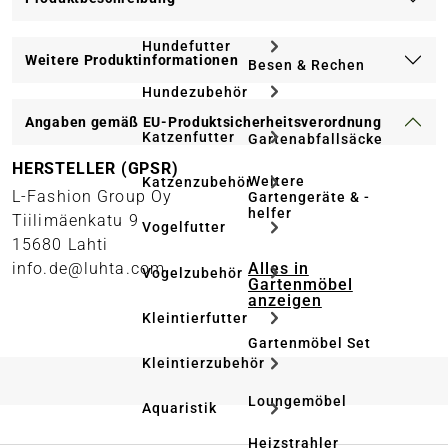
Hundefutter
Weitere Produktinformationen
Besen & Rechen
Hundezubehör
Angaben gemäß EU-Produktsicherheitsverordnung
Katzenfutter
Gartenabfallsäcke
HERSTELLER (GPSR)
Weitere
Katzenzubehör
L-Fashion Group Oy
Gartengeräte & -
helfer
Tiilimäenkatu 9
Vogelfutter
15680 Lahti
Alles in
info.de@luhta.com
Vogelzubehör
Gartenmöbel
anzeigen
Kleintierfutter
Gartenmöbel Set
Kleintierzubehör
Loungemöbel
Aquaristik
Heizstrahler