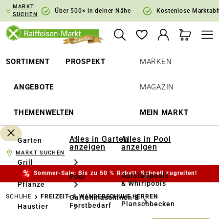
MARKT
springen
Zur Hauptnavigation springen
Über 500× in deiner Nähe
Kostenlose Marktab
SUCHEN
SORTIMENT
PROSPEKT
MARKEN
ANGEBOTE
MAGAZIN
THEMENWELTEN
MEIN MARKT
Alles in Garten
Alles in Pool
Garten
anzeigen
anzeigen
MARKT SUCHEN
Grill
Sommer-Sale: Bis zu 50 % Rabatt. Schnell zugreifen!
Aufstellpools
Pool
& Whirlpools
Pflanze
SCHUHE
FREIZEIT- & WANDERSCHUHE HERREN
Gartenmaschinen &
Planschbecken
Forstbedarf
Haustier