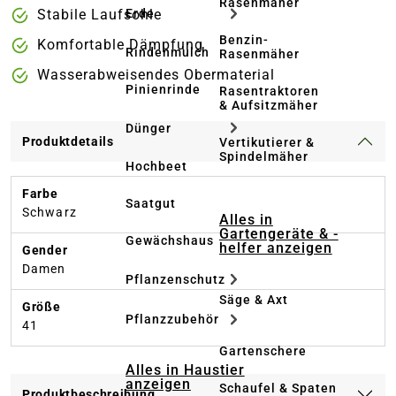
Rasenmäher
Stabile Laufsohle
Erde
Benzin-
Komfortable Dämpfung
Rindenmulch
Rasenmäher
Wasserabweisendes Obermaterial
Pinienrinde
Rasentraktoren
& Aufsitzmäher
Dünger
Produktdetails
Vertikutierer &
Spindelmäher
Hochbeet
Farbe
Saatgut
Schwarz
Alles in
Gartengeräte & -
Gewächshaus
helfer anzeigen
Gender
Damen
Pflanzenschutz
Säge & Axt
Größe
Pflanzzubehör
41
Gartenschere
Alles in Haustier
anzeigen
Schaufel & Spaten
Produktbeschreibung