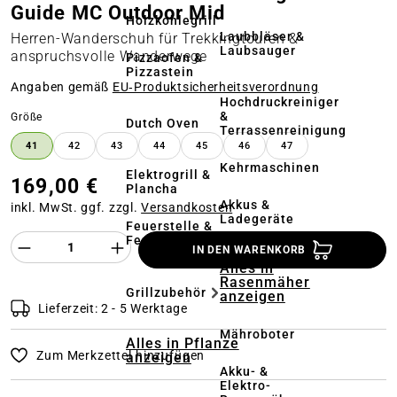
Guide MC Outdoor Mid
Holzkohlegrill
Laubbläser &
Herren-Wanderschuh für Trekkingtouren &
Laubsauger
anspruchsvolle Wanderwege
Pizzaofen &
Pizzastein
Angaben gemäß
EU‑Produktsicherheitsverordnung
Hochdruckreiniger
&
auswählen
Größe
Dutch Oven
Terrassenreinigung
41
42
43
44
45
46
47
Kehrmaschinen
Elektrogrill &
169,00 €
Plancha
Akkus &
inkl. MwSt. ggf. zzgl.
Versandkosten
Ladegeräte
Feuerstelle &
Feuerschale
Produkt Anzahl des Produktes "%product%
IN DEN WARENKORB
Alles in
Rasenmäher
Grillzubehör
anzeigen
Lieferzeit: 2 - 5 Werktage
Mähroboter
Alles in Pflanze
Zum Merkzettel hinzufügen
anzeigen
Akku- &
Elektro-