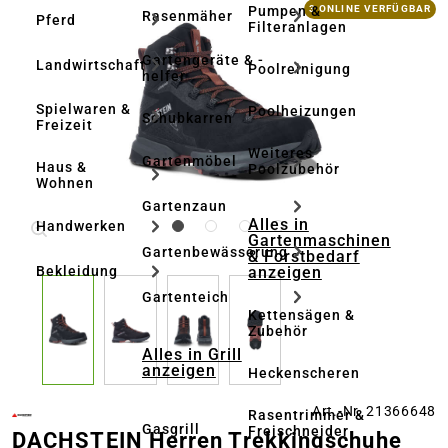
Bildergalerie überspringen
Pumpen &
3 ONLINE VERFÜGBAR
Rasenmäher
Pferd
Filteranlagen
Gartengeräte & -
Landwirtschaft
Poolreinigung
helfer
Spielwaren &
Poolheizungen
Schubkarren
Freizeit
Weiteres
Gartenmöbel
Haus &
Poolzubehör
Wohnen
Gartenzaun
Alles in
Handwerken
Gartenmaschinen
Gartenbewässerung
& Forstbedarf
anzeigen
Bekleidung
Gartenteich
Kettensägen &
Zubehör
Alles in Grill
anzeigen
Heckenscheren
Art.-Nr. 21366648
Rasentrimmer &
Gasgrill
Freischneider
DACHSTEIN Herren Trekkingschuhe