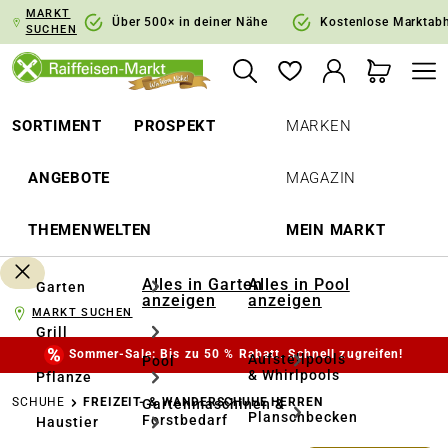
MARKT
springen
Zur Hauptnavigation springen
Über 500× in deiner Nähe
Kostenlose Marktab
SUCHEN
SORTIMENT
PROSPEKT
MARKEN
ANGEBOTE
MAGAZIN
THEMENWELTEN
MEIN MARKT
Alles in Garten
Alles in Pool
Garten
anzeigen
anzeigen
MARKT SUCHEN
Grill
Sommer-Sale: Bis zu 50 % Rabatt. Schnell zugreifen!
Aufstellpools
Pool
& Whirlpools
Pflanze
SCHUHE
FREIZEIT- & WANDERSCHUHE HERREN
Gartenmaschinen &
Planschbecken
Forstbedarf
Haustier