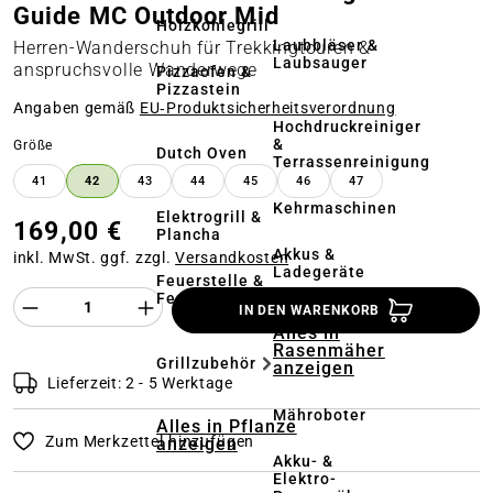
Guide MC Outdoor Mid
Holzkohlegrill
Laubbläser &
Herren-Wanderschuh für Trekkingtouren &
Laubsauger
anspruchsvolle Wanderwege
Pizzaofen &
Pizzastein
Angaben gemäß
EU‑Produktsicherheitsverordnung
Hochdruckreiniger
&
auswählen
Größe
Dutch Oven
Terrassenreinigung
41
42
43
44
45
46
47
Kehrmaschinen
Elektrogrill &
169,00 €
Plancha
Akkus &
inkl. MwSt. ggf. zzgl.
Versandkosten
Ladegeräte
Feuerstelle &
Feuerschale
Produkt Anzahl des Produktes "%product%
IN DEN WARENKORB
Alles in
Rasenmäher
Grillzubehör
anzeigen
Lieferzeit: 2 - 5 Werktage
Mähroboter
Alles in Pflanze
Zum Merkzettel hinzufügen
anzeigen
Akku- &
Elektro-