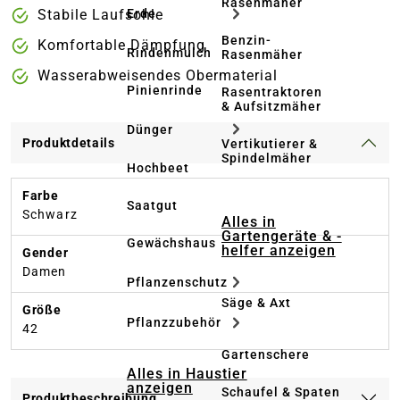
Rasenmäher
Stabile Laufsohle
Erde
Benzin-
Komfortable Dämpfung
Rindenmulch
Rasenmäher
Wasserabweisendes Obermaterial
Pinienrinde
Rasentraktoren
& Aufsitzmäher
Dünger
Produktdetails
Vertikutierer &
Spindelmäher
Hochbeet
Farbe
Saatgut
Schwarz
Alles in
Gartengeräte & -
Gewächshaus
helfer anzeigen
Gender
Damen
Pflanzenschutz
Säge & Axt
Größe
Pflanzzubehör
42
Gartenschere
Alles in Haustier
anzeigen
Schaufel & Spaten
Produktbeschreibung