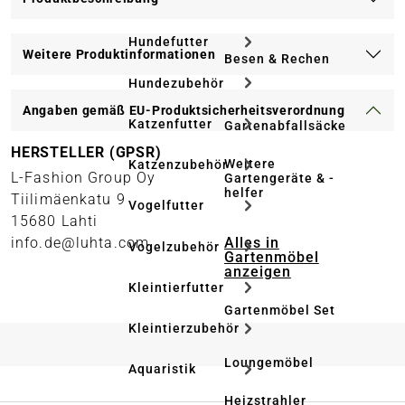
Hundefutter
Weitere Produktinformationen
Besen & Rechen
Hundezubehör
Angaben gemäß EU-Produktsicherheitsverordnung
Katzenfutter
Gartenabfallsäcke
HERSTELLER (GPSR)
Weitere
Katzenzubehör
L-Fashion Group Oy
Gartengeräte & -
helfer
Tiilimäenkatu 9
Vogelfutter
15680 Lahti
Alles in
info.de@luhta.com
Vogelzubehör
Gartenmöbel
anzeigen
Kleintierfutter
Gartenmöbel Set
Kleintierzubehör
Loungemöbel
Aquaristik
Heizstrahler