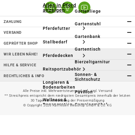
Alles in Pferd
anzeigen
Gartenliege
ZAHLUNG
Gartenstuhl
Pferdefutter
VERSAND
Gartenbank
Stallbedarf
GEPRÜFTER SHOP
Gartentisch
WIR LEBEN NÄHE!
Pferdedecken
Bierzeltgarnitur
HILFE & SERVICE
Reitsportzubehör
Sonnen- &
RECHTLICHES & INFO
Sichtschutz
Longieren &
Bodenarbeiten
Alle Preise inkl. Mehrwertsteuer und ggf. zzgl. Versand
Pavillon
** Streichpreis entspricht dem niedrigsten Gesamtpreis innerhalb der letzten
Wellness &
30 Tage vor Anwendung der Preisermäßigung
Regeneration
Campingmöbel
© Copyright 2026 Raiffeisen Webshop GmbH & Co. KG
Gartenmöbelzubehör
Pferdepflege
Gartendekoration & -
Reitbekleidung
beleuchtung