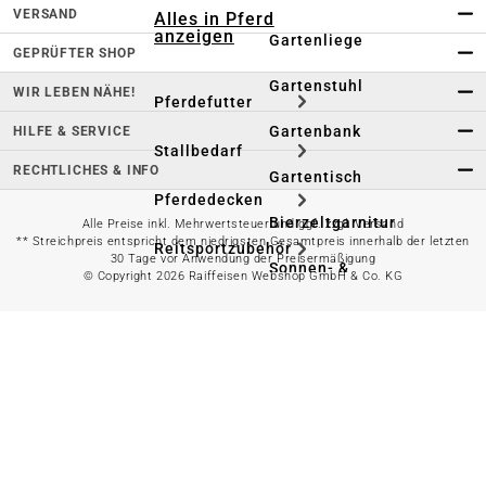
VERSAND
Alles in Pferd
anzeigen
Gartenliege
GEPRÜFTER SHOP
Gartenstuhl
WIR LEBEN NÄHE!
Pferdefutter
Gartenbank
HILFE & SERVICE
Stallbedarf
RECHTLICHES & INFO
Gartentisch
Pferdedecken
Bierzeltgarnitur
Alle Preise inkl. Mehrwertsteuer und ggf. zzgl. Versand
** Streichpreis entspricht dem niedrigsten Gesamtpreis innerhalb der letzten
Reitsportzubehör
30 Tage vor Anwendung der Preisermäßigung
Sonnen- &
© Copyright 2026 Raiffeisen Webshop GmbH & Co. KG
Sichtschutz
Longieren &
Bodenarbeiten
Pavillon
Wellness &
Regeneration
Campingmöbel
Gartenmöbelzubehör
Pferdepflege
Gartendekoration & -
Reitbekleidung
beleuchtung