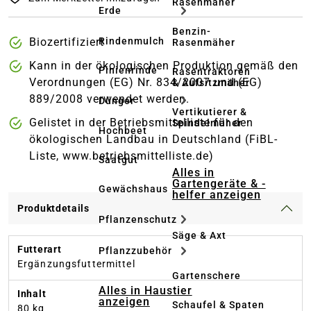
Rasenmäher
Erde
Benzin-
Rindenmulch
Biozertifiziert
Rasenmäher
Kann in der ökologischen Produktion gemäß den
Pinienrinde
Rasentraktoren
Verordnungen (EG) Nr. 834/2007 und (EG)
& Aufsitzmäher
889/2008 verwendet werden.
Dünger
Vertikutierer &
Gelistet in der Betriebsmittelliste für den
Spindelmäher
Hochbeet
ökologischen Landbau in Deutschland (FiBL-
Liste, www.betriebsmittelliste.de)
Saatgut
Alles in
Gartengeräte & -
Gewächshaus
helfer anzeigen
Produktdetails
Pflanzenschutz
Säge & Axt
Futterart
Pflanzzubehör
Ergänzungsfuttermittel
Gartenschere
Alles in Haustier
Inhalt
anzeigen
Schaufel & Spaten
80 kg