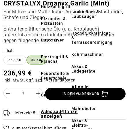
CRYSTALYX Organyx Garlic (Mint)
Holzkohlegrill
Für Milch- und Mutterkühe, Aufzucht- und Mastrinder,
Laubbläser &
Laubsauger
Schafe und Ziegen
Pizzaofen &
Pizzastein
Enthaltene ätherische Öle (u.a. Knoblauch)
Hochdruckreiniger
unterstützen die natürlichen Abwehrmechanismen
&
Dutch Oven
gegen fliegende Insekten.
Terrassenreinigung
auswählen
Inhalt
Kehrmaschinen
Elektrogrill &
22.5 KG
80 KG
Plancha
Akkus &
Ladegeräte
236,99 €
Feuerstelle &
Feuerschale
inkl. MwSt. ggf. zzgl.
Versandkosten
Alles in
Produkt Anzahl des Produktes "%product%
Rasenmäher
IN DEN WARENKORB
Grillzubehör
anzeigen
Mähroboter
Alles in Pflanze
Lieferzeit: 5 - 10 Werktage
anzeigen
Akku- &
Elektro-
Zum Merkzettel hinzufügen