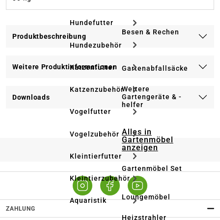
Hundefutter
Besen & Rechen
Produktbeschreibung
Hundezubehör
Weitere Produktinformationen
Katzenfutter
Gartenabfallsäcke
Weitere
Katzenzubehör
Gartengeräte & -
Downloads
helfer
Vogelfutter
Alles in
Vogelzubehör
Gartenmöbel
anzeigen
Kleintierfutter
Gartenmöbel Set
Kleintierzubehör
Loungemöbel
Aquaristik
ZAHLUNG
Heizstrahler