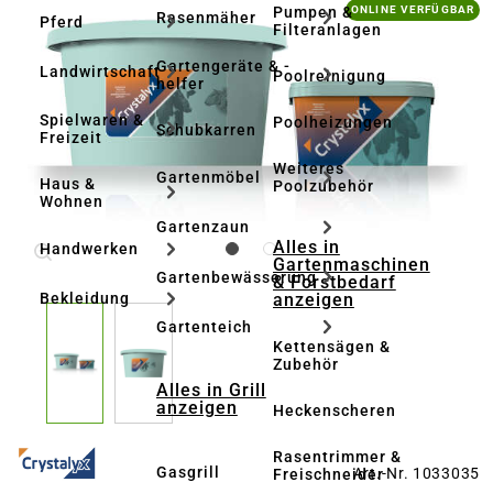
Bildergalerie überspringen
Pumpen &
ONLINE VERFÜGBAR
Rasenmäher
Pferd
Filteranlagen
Gartengeräte & -
Landwirtschaft
Poolreinigung
helfer
Spielwaren &
Poolheizungen
Schubkarren
Freizeit
Weiteres
Gartenmöbel
Haus &
Poolzubehör
Wohnen
Gartenzaun
Alles in
Handwerken
Gartenmaschinen
Gartenbewässerung
& Forstbedarf
anzeigen
Bekleidung
Gartenteich
Kettensägen &
Zubehör
Alles in Grill
anzeigen
Heckenscheren
Rasentrimmer &
Gasgrill
Art.-Nr. 1033035
Freischneider