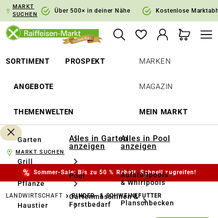
MARKT
springen
Zur Hauptnavigation springen
Über 500× in deiner Nähe
Kostenlose Marktab
SUCHEN
SORTIMENT
PROSPEKT
MARKEN
ANGEBOTE
MAGAZIN
THEMENWELTEN
MEIN MARKT
Alles in Garten
Alles in Pool
Garten
anzeigen
anzeigen
MARKT SUCHEN
Grill
Sommer-Sale: Bis zu 50 % Rabatt. Schnell zugreifen!
Aufstellpools
Pool
& Whirlpools
Pflanze
LANDWIRTSCHAFT
RINDER- & SCHWEINEFUTTER
Gartenmaschinen &
Planschbecken
Forstbedarf
Haustier