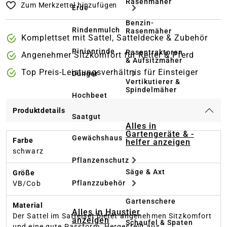
Rasenmäher
Zum Merkzettel hinzufügen
Erde
Benzin-
Rindenmulch
Rasenmäher
Komplettset mit Sattel, Satteldecke & Zubehör
Pinienrinde
Rasentraktoren
Angenehmer Sitzkomfort für Reiter & Pferd
& Aufsitzmäher
Top Preis-Leistungsverhältnis für Einsteiger
Dünger
Vertikutierer &
Spindelmäher
Hochbeet
Produktdetails
Saatgut
Alles in
Gartengeräte & -
Gewächshaus
Farbe
helfer anzeigen
schwarz
Pflanzenschutz
Säge & Axt
Größe
Pflanzzubehör
VB/Cob
Gartenschere
Material
Alles in Haustier
Der Sattel im Sattelset bietet angenehmen Sitzkomfort
anzeigen
Schaufel & Spaten
und eine gute Passform. Hergestellt aus