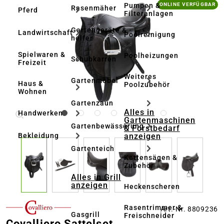
Bildergalerie überspringen
Pumpen &
ONLINE VERFÜGBAR
Rasenmäher
Pferd
Filteranlagen
Gartengeräte & -
Landwirtschaft
Poolreinigung
helfer
Spielwaren &
Poolheizungen
Schubkarren
Freizeit
Weiteres
Gartenmöbel
Haus &
Poolzubehör
Wohnen
Gartenzaun
Alles in
Handwerken
Gartenmaschinen
Gartenbewässerung
& Forstbedarf
anzeigen
Bekleidung
Gartenteich
Kettensägen &
Zubehör
Alles in Grill
anzeigen
Heckenscheren
Rasentrimmer &
Art.-Nr. 8809236
Gasgrill
Freischneider
Covalliero Sattelset