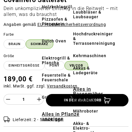
Holzkohlegrill
Dein unkomplizierter Einstieg in die Reitwelt – mit
Laubbläser &
allem, was du brauchst
Laubsauger
Pizzaofen &
Pizzastein
Angaben gemäß
EU‑Produktsicherheitsverordnung
Hochdruckreiniger
auswählen
Farbe
&
Dutch Oven
Terrassenreinigung
BRAUN
SCHWARZ
Kehrmaschinen
auswählen
Größe
Elektrogrill &
Plancha
EINHEITSGRÖSSE
PONY
VB/COB
Akkus &
Ladegeräte
Feuerstelle &
189,00 €
Feuerschale
inkl. MwSt. ggf. zzgl.
Versandkosten
Alles in
Rasenmäher
Produkt Anzahl des Produktes "%product%
Grillzubehör
anzeigen
IN DEN WARENKORB
Mähroboter
Alles in Pflanze
anzeigen
Lieferzeit: 2 - 5 Werktage
Akku- &
Elektro-