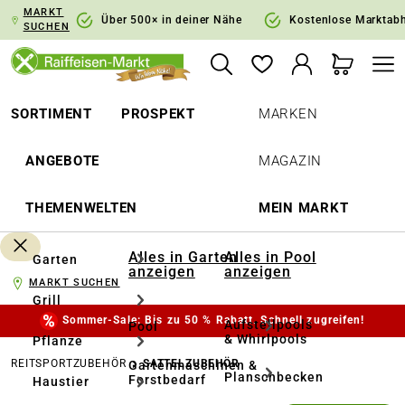
MARKT
springen
Zur Hauptnavigation springen
Über 500× in deiner Nähe
Kostenlose Marktab
SUCHEN
SORTIMENT
PROSPEKT
MARKEN
ANGEBOTE
MAGAZIN
THEMENWELTEN
MEIN MARKT
Alles in Garten
Alles in Pool
Garten
anzeigen
anzeigen
MARKT SUCHEN
Grill
Sommer-Sale: Bis zu 50 % Rabatt. Schnell zugreifen!
Aufstellpools
Pool
& Whirlpools
Pflanze
REITSPORTZUBEHÖR
SATTELZUBEHÖR
Gartenmaschinen &
Planschbecken
Forstbedarf
Haustier