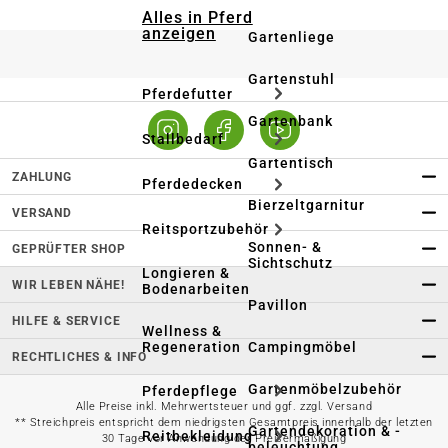
Alles in Pferd
anzeigen
Gartenliege
Gartenstuhl
Pferdefutter
Gartenbank
Stallbedarf
Gartentisch
ZAHLUNG
Pferdedecken
Bierzeltgarnitur
VERSAND
Reitsportzubehör
Sonnen- &
GEPRÜFTER SHOP
Sichtschutz
Longieren &
WIR LEBEN NÄHE!
Bodenarbeiten
Pavillon
HILFE & SERVICE
Wellness &
Regeneration
Campingmöbel
RECHTLICHES & INFO
Gartenmöbelzubehör
Pferdepflege
Alle Preise inkl. Mehrwertsteuer und ggf. zzgl. Versand
** Streichpreis entspricht dem niedrigsten Gesamtpreis innerhalb der letzten
Gartendekoration & -
Reitbekleidung
30 Tage vor Anwendung der Preisermäßigung
beleuchtung