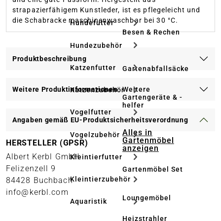
strapazierfähigem Kunstleder, ist es pflegeleicht und
die Schabracke maschinenwaschbar bei 30 °C.
Hundefutter
Besen & Rechen
Hundezubehör
Produktbeschreibung
Katzenfutter
Gartenabfallsäcke
Weitere Produktinformationen
Weitere
Katzenzubehör
Gartengeräte & -
helfer
Vogelfutter
Angaben gemäß EU-Produktsicherheitsverordnung
Alles in
Vogelzubehör
Gartenmöbel
HERSTELLER (GPSR)
anzeigen
Albert Kerbl GmbH
Kleintierfutter
Felizenzell 9
Gartenmöbel Set
Kleintierzubehör
84428 Buchbach
info@kerbl.com
Loungemöbel
Aquaristik
Heizstrahler