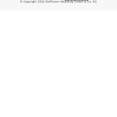
© Copyright 2026 Raiffeisen Webshop GmbH & Co. KG
Gartenhaus
Alles in
Landwirtschaft
anzeigen
Alles in Gartenzaun
anzeigen
Geflügelfutter
Hühnerhaltung
Doppelstabmattenzaun
Weidezaun
Gartentor
Rinder- &
Gartenzaunzubehör
Schweinefutter
Alles in
Schaf- &
Gartenbewässerung
Ziegenfutter
anzeigen
Kleintierhaltung
Gartenschlauch
Nutztierhaltung
Regentonne