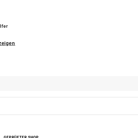
lfer
zeigen
GEPRÜFTER SHOP