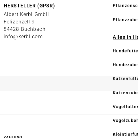
HERSTELLER (GPSR)
Pflanzensc
Albert Kerbl GmbH
Pflanzzube
Felizenzell 9
84428 Buchbach
info@kerbl.com
Alles in 
Hundefutte
Hundezube
Katzenfutt
Katzenzub
Vogelfutte
Vogelzube
Kleintierfu
ZAHLUNG