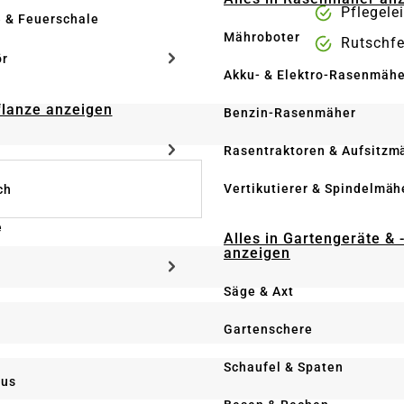
Pflegele
e & Feuerschale
Mähroboter
Rutschfe
ör
Akku- & Elektro-Rasenmähe
Pflanze anzeigen
Benzin-Rasenmäher
Rasentraktoren & Aufsitzm
Vertikutierer & Spindelmäh
ch
e
Alles in Gartengeräte & 
anzeigen
Säge & Axt
Gartenschere
Schaufel & Spaten
us