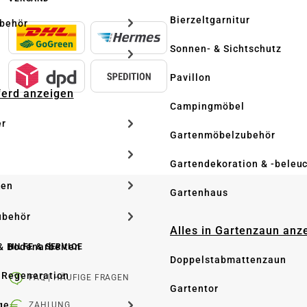
Bierzeltgarnitur
ubehör
Sonnen- & Sichtschutz
Pavillon
Pferd anzeigen
Campingmöbel
er
Gartenmöbelzubehör
Gartendekoration & -beleu
ken
Gartenhaus
ubehör
Alles in Gartenzaun anz
& Bodenarbeiten
HILFE & SERVICE
Doppelstabmattenzaun
 Regeneration
FAQ | HÄUFIGE FRAGEN
Gartentor
ge
ZAHLUNG