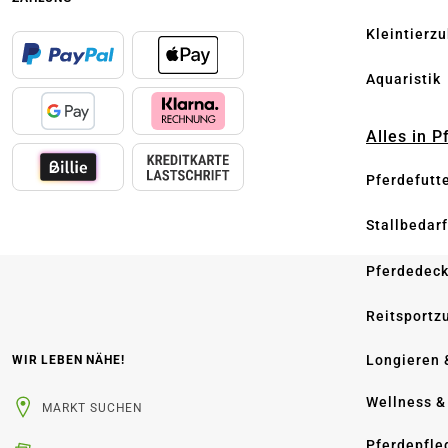
Kleintierz
Aquaristik
Alles in 
Pferdefutt
Stallbedarf
Pferdedec
Reitsportz
Longieren 
WIR LEBEN NÄHE!
Wellness &
MARKT SUCHEN
Pferdepfle