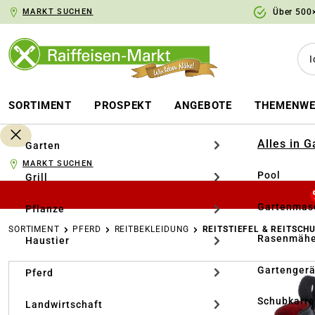
MARKT SUCHEN
Über 500×
springen
Zur Hauptnavigation springen
SORTIMENT
PROSPEKT
ANGEBOTE
THEMENWE
Alles in 
Garten
MARKT SUCHEN
Pool
Grill
Gartenmasc
Pflanze
SORTIMENT
PFERD
REITBEKLEIDUNG
REITSTIEFEL & REITSCH
Rasenmähe
Haustier
Bildergalerie überspringen
Gartengerä
Pferd
Schubkarr
Landwirtschaft