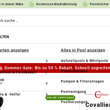
 in deiner Nähe
Kostenlose Marktabholung
Persönlicher
LTEN
Garten anzeigen
Alles in Pool anzeigen
Aufstellpools & Whirlpools
Sommer-Sale: Bis zu 50 % Rabatt. Schnell zugreifen
Planschbecken
hinen & Forstbedarf
UHE
Pumpen & Filteranlagen
r
Poolreinigung
te & -helfer
ONLINE VERFÜGBAR
Poolheizungen
Covallie
en