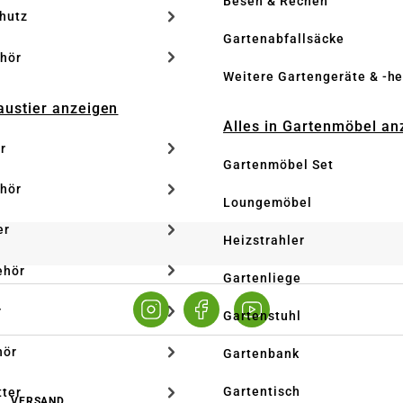
Besen & Rechen
hutz
Gartenabfallsäcke
hör
Weitere Gartengeräte & -he
Haustier anzeigen
Alles in Gartenmöbel an
r
Gartenmöbel Set
hör
Loungemöbel
er
Heizstrahler
ehör
Gartenliege
r
Gartenstuhl
hör
Gartenbank
Gartentisch
tter
VERSAND