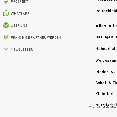
PROSPEKT
Reitbeklei
WHATSAPP
Alles in 
ÜBER UNS
Geflügelfu
FRANCHISE-PARTNER WERDEN
Hühnerhal
NEWSLETTER
Weidezaun
Rinder- & 
Schaf- & Z
Kleintierh
Nutztierha
** Streichpreis ent
Hygiene