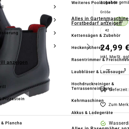
Angaben gem
Weiteres Poolzubehör
el
auswähle
Größe
Alles in Gartenmaschine
n
31
32
Forstbedarf anzeigen
42
ässerung
Kettensägen & Zubehör
24,99 
h
Heckenscheren
inkl. MwSt. gg
Rasentrimmer & Freischnei
rill anzeigen
Produkt 
Laubbläser & Laubsauger
Hochdruckreiniger &
ill
Terrassenreinigung
Lieferzeit
& Pizzastein
Kehrmaschinen
Zum Merkz
n
Akkus & Ladegeräte
Wasserd
l & Plancha
Alles in Rasenmäher an