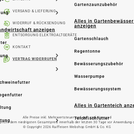
Gartenzaunzubehör
VERSAND & LIEFERUNG
dung
Alles in Gartenbewässe
WIDERRUF & RÜCKSENDUNG
anzeigen
Landwirtschaft anzeigen
ENTSORGUNG ELEKTROALTGERÄTE
Gartenschlauch
tter
KONTAKT
Regentonne
tung
VERTRAG WIDERRUFEN
Bewässerungszubehör
Wasserpumpe
Schweinefutter
Bewässerungssystem
iegenfutter
Alles in Gartenteich anz
altung
Alle Preise inkl. Mehrwertsteuer und ggf. zzgl. Versand
Teichfischfutter
ltung
spricht dem niedrigsten Gesamtpreis innerhalb der letzten 30 Tage vor Anwendung
© Copyright 2026 Raiffeisen Webshop GmbH & Co. KG
Teichpflege