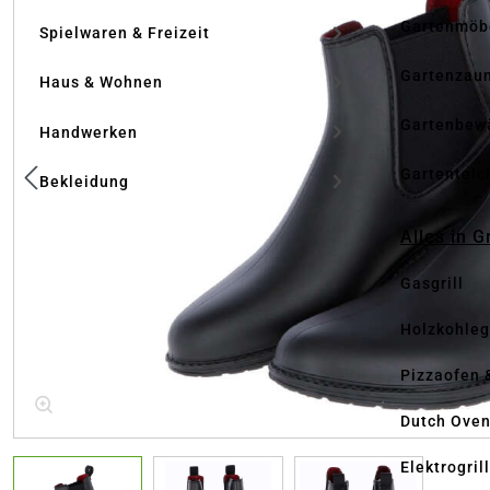
Gartenmöb
Spielwaren & Freizeit
Gartenzau
Haus & Wohnen
Gartenbew
Handwerken
Gartenteic
Bekleidung
Alles in G
Gasgrill
Holzkohlegr
Pizzaofen 
Dutch Ove
Elektrogril