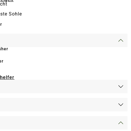
icht
ste Sohle
r
äher
er
-helfer