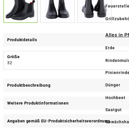
Feuerstell
Grillzubeh
Alles in 
Produktdetails
Erde
Größe
Rindenmul
32
Pinienrind
Dünger
Produktbeschreibung
Hochbeet
Weitere Produktinformationen
Saatgut
Angaben gemäß EU-Produktsicherheitsverordnung
Gewächsha