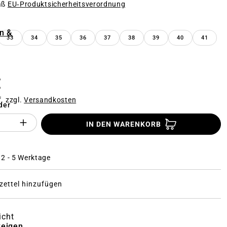
äß
EU‑Produktsicherheitsverordnung
n
n &
33
34
35
36
37
38
39
40
41
€
f. zzgl.
Versandkosten
der
Anzahl des Produktes "%product%": Gi
IN DEN WARENKORB
: 2 - 5 Werktage
ettel hinzufügen
icht
zeigen