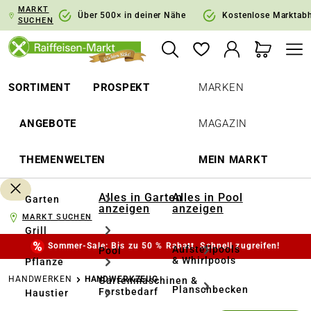
MARKT
springen
Zur Hauptnavigation springen
Über 500× in deiner Nähe
Kostenlose Marktab
SUCHEN
SORTIMENT
PROSPEKT
MARKEN
ANGEBOTE
MAGAZIN
THEMENWELTEN
MEIN MARKT
Alles in Garten
Alles in Pool
Garten
anzeigen
anzeigen
MARKT SUCHEN
Grill
Sommer-Sale: Bis zu 50 % Rabatt. Schnell zugreifen!
Aufstellpools
Pool
& Whirlpools
Pflanze
HANDWERKEN
HANDWERKZEUG
Gartenmaschinen &
Planschbecken
Forstbedarf
Haustier