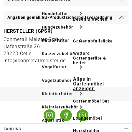
Hundefutter
Angaben gemäß EU-Produktsicherheitsverordnung
Besen & Rechen
Hundezubehör
HERSTELLER (GPSR)
Conmetall Meister GmbH
Katzenfutter
Gartenabfallsäcke
Hafenstraße 26
29223 Celle
Weitere
Katzenzubehör
Gartengeräte & -
info@conmetallmeister.de
helfer
Vogelfutter
Alles in
Vogelzubehör
Gartenmöbel
anzeigen
Kleintierfutter
Gartenmöbel Set
Kleintierzubehör
Loungemöbel
Aquaristik
ZAHLUNG
Heizstrahler