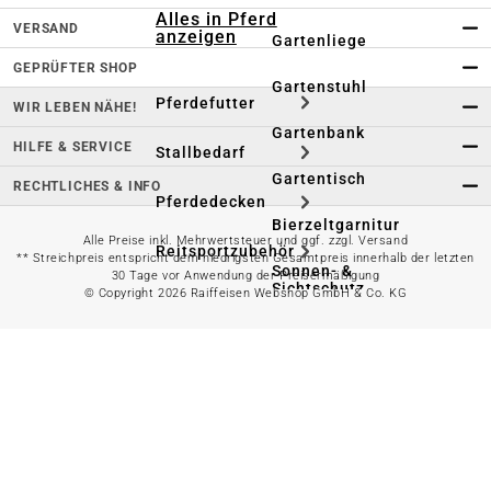
Alles in Pferd
VERSAND
anzeigen
Gartenliege
GEPRÜFTER SHOP
Gartenstuhl
Pferdefutter
WIR LEBEN NÄHE!
Gartenbank
HILFE & SERVICE
Stallbedarf
Gartentisch
RECHTLICHES & INFO
Pferdedecken
Bierzeltgarnitur
Alle Preise inkl. Mehrwertsteuer und ggf. zzgl. Versand
Reitsportzubehör
** Streichpreis entspricht dem niedrigsten Gesamtpreis innerhalb der letzten
Sonnen- &
30 Tage vor Anwendung der Preisermäßigung
Sichtschutz
© Copyright 2026 Raiffeisen Webshop GmbH & Co. KG
Longieren &
Bodenarbeiten
Pavillon
Wellness &
Regeneration
Campingmöbel
Gartenmöbelzubehör
Pferdepflege
Gartendekoration & -
Reitbekleidung
beleuchtung