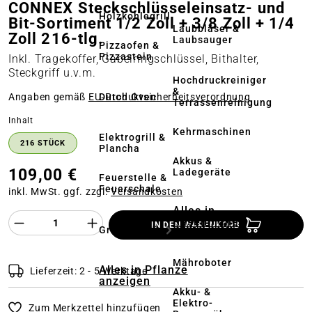
CONNEX Steckschlüsseleinsatz- und
Holzkohlegrill
Bit-Sortiment 1/2 Zoll + 3/8 Zoll + 1/4
Laubbläser &
Zoll 216-tlg.
Laubsauger
Pizzaofen &
Pizzastein
Inkl. Tragekoffer, Gabelringschlüssel, Bithalter,
Steckgriff u.v.m.
Hochdruckreiniger
&
Dutch Oven
Angaben gemäß
EU‑Produktsicherheitsverordnung
Terrassenreinigung
auswählen
Inhalt
Kehrmaschinen
Elektrogrill &
216 STÜCK
Plancha
Akkus &
109,00 €
Ladegeräte
Feuerstelle &
Feuerschale
inkl. MwSt. ggf. zzgl.
Versandkosten
Alles in
Produkt Anzahl des Produktes "%product%
Rasenmäher
IN DEN WARENKORB
Grillzubehör
anzeigen
Mähroboter
Alles in Pflanze
Lieferzeit: 2 - 5 Werktage
anzeigen
Akku- &
Elektro-
Zum Merkzettel hinzufügen