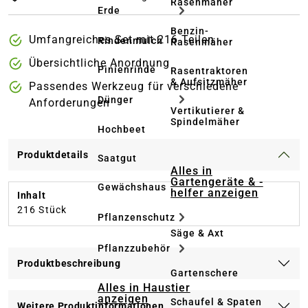
Rasenmäher
Erde
Benzin-
Umfangreiches Set mit 216 Teilen
Rindenmulch
Rasenmäher
Übersichtliche Anordnung
Pinienrinde
Rasentraktoren
& Aufsitzmäher
Passendes Werkzeug für verschiedene
Dünger
Anforderungen
Vertikutierer &
Spindelmäher
Hochbeet
Produktdetails
Saatgut
Alles in
Gartengeräte & -
Gewächshaus
helfer anzeigen
Inhalt
216 Stück
Pflanzenschutz
Säge & Axt
Pflanzzubehör
Produktbeschreibung
Gartenschere
Alles in Haustier
anzeigen
Schaufel & Spaten
Weitere Produktinformationen