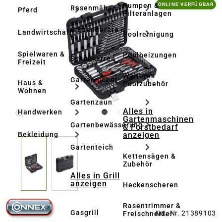
Bildergalerie überspringen
Pumpen &
ONLINE VERFÜGBAR
Rasenmäher
Pferd
Filteranlagen
Gartengeräte & -
Landwirtschaft
Poolreinigung
helfer
Spielwaren &
Poolheizungen
Schubkarren
Freizeit
Weiteres
Gartenmöbel
Haus &
Poolzubehör
Wohnen
Gartenzaun
Alles in
Handwerken
Gartenmaschinen
Gartenbewässerung
& Forstbedarf
anzeigen
Bekleidung
Gartenteich
Kettensägen &
Zubehör
Alles in Grill
anzeigen
Heckenscheren
Rasentrimmer &
Gasgrill
Art.-Nr. 21389103
Freischneider