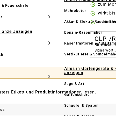
zum Mon
e & Feuerschale
Mähroboter
wirkt bi
ör
natürlic
Akku- & Elektro-Rasenmähe
Pflanze anzeigen
Benzin-Rasenmäher
CLP-/
Rasentraktoren & Aufsitzm
Bitte beach
Signalwort:
Vertikutierer & Spindelmäh
ch
e
Alles in Gartengeräte & 
anzeigen
Säge & Axt
tets Etikett und Produktinformationen lesen.
Gartenschere
Schaufel & Spaten
us