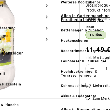
Weiteres Poolzubehör
Biozidproduk
el
Produktinfor
Alles in Gartenmaschine
n
Angaben gem
Forstbedarf anzeigen
auswähle
Inhalt
ässerung
Kettensägen & Zubehör
1 STÜCK
h
Heckenscheren
11,49 
Rasentrimmer & Freischnei
rill anzeigen
inkl. MwSt. gg
Laubbläser & Laubsauger
Produkt 
Hochdruckreiniger &
ill
Terrassenreinigung
& Pizzastein
Lieferzeit
Kehrmaschinen
n
Akkus & Ladegeräte
Zum Merkz
l & Plancha
Alles in Rasenmäher an