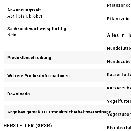
Pflanzensc
Anwendungszeit
April bis Oktober
Pflanzzube
Sachkundenachweispflichtig
Nein
Alles in 
Hundefutte
Produktbeschreibung
Hundezube
Katzenfutt
Weitere Produktinformationen
Katzenzub
Downloads
Vogelfutte
Angaben gemäß EU-Produktsicherheitsverordnung
Vogelzube
HERSTELLER (GPSR)
Kleintierfu