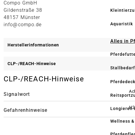
Compo GmbH
Gildenstraße 38
Kleintierz
48157 Münster
Aquaristik
info@compo.de
Alles in 
Herstellerinformationen
Pferdefutt
CLP-/REACH-Hinweise
Stallbedarf
CLP-/REACH-Hinweise
Pferdedec
Ac
Signalwort
Reitsportz
H2
Longieren 
Gefahrenhinweise
Wellness &
Pferdepfle