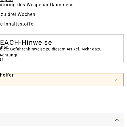
itoring des Wespenaufkommens
s zu drei Wochen
he Inhaltsstoffe
r
REACH-Hinweise
äher
te die Gefahrenhinweise zu diesem Artikel.
Mehr dazu.
 Achtung!
er
-helfer