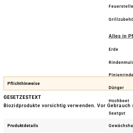
Feuerstell
Grillzubeh
Alles in 
Erde
Rindenmul
Pinienrind
Pflichthinweise
Dünger
GESETZESTEXT
Hochbeet
Biozidprodukte vorsichtig verwenden. Vor Gebrauch s
Saatgut
Gewächsha
Produktdetails