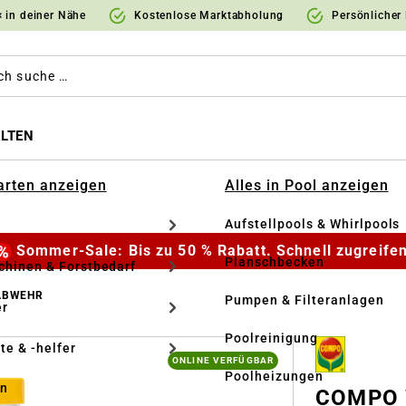
 in deiner Nähe
Kostenlose Marktabholung
Persönlicher
LTEN
Garten anzeigen
Alles in Pool anzeigen
Aufstellpools & Whirlpools
Sommer-Sale: Bis zu 50 % Rabatt. Schnell zugreifen
Planschbecken
hinen & Forstbedarf
ABWEHR
Pumpen & Filteranlagen
r
Poolreinigung
te & -helfer
ONLINE VERFÜGBAR
Poolheizungen
en
COMPO 