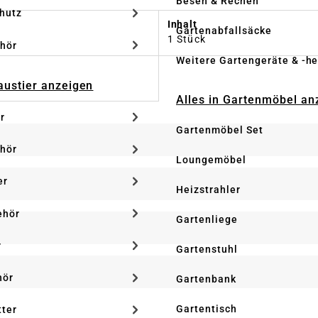
Besen & Rechen
hutz
Inhalt
Gartenabfallsäcke
1 Stück
hör
Weitere Gartengeräte & -he
Haustier anzeigen
Alles in Gartenmöbel an
r
Gartenmöbel Set
hör
Loungemöbel
er
Heizstrahler
ehör
Gartenliege
r
Gartenstuhl
hör
Gartenbank
Gartentisch
tter