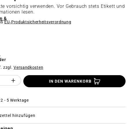
te vorsichtig verwenden. Vor Gebrauch stets Etikett und
mationen lesen.
n &
äß
EU‑Produktsicherheitsverordnung
n
€
der
f. zzgl.
Versandkosten
Anzahl des Produktes "%product%": Gi
IN DEN WARENKORB
: 2 - 5 Werktage
ettel hinzufügen
zeigen