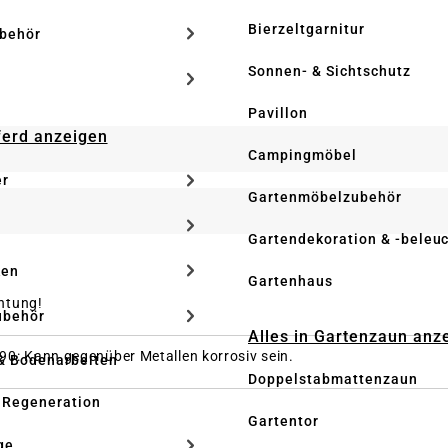
Bierzeltgarnitur
ubehör
Sonnen- & Sichtschutz
Pavillon
Pferd anzeigen
Campingmöbel
er
Gartenmöbelzubehör
Gartendekoration & -beleu
ken
Gartenhaus
htung!
ubehör
Alles in Gartenzaun anz
90: Kann gegenüber Metallen korrosiv sein.
& Bodenarbeiten
Doppelstabmattenzaun
 Regeneration
Gartentor
ge