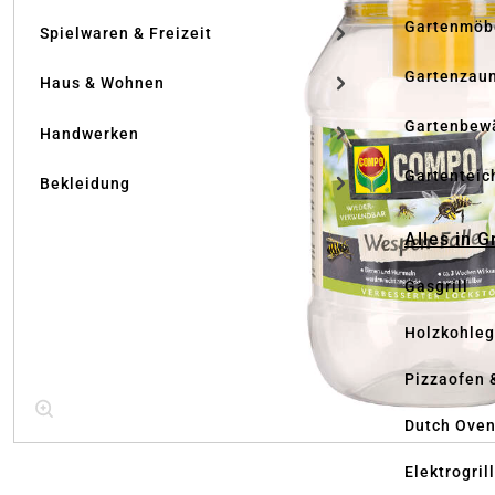
Gartenmöb
Spielwaren & Freizeit
Gartenzau
Haus & Wohnen
Gartenbew
Handwerken
Gartenteic
Bekleidung
Alles in G
Gasgrill
Holzkohlegr
Pizzaofen 
Dutch Ove
Elektrogril