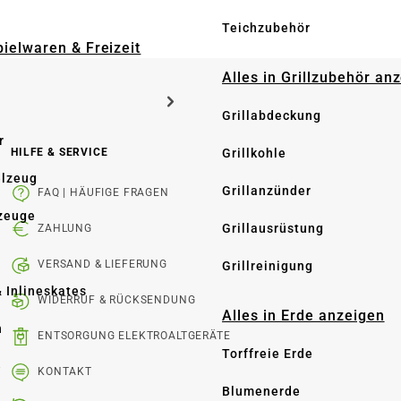
Teichzubehör
pielwaren & Freizeit
Alles in Grillzubehör an
Grillabdeckung
r
HILFE & SERVICE
Grillkohle
elzeug
Grillanzünder
FAQ | HÄUFIGE FRAGEN
zeuge
Grillausrüstung
ZAHLUNG
VERSAND & LIEFERUNG
Grillreinigung
& Inlineskates
WIDERRUF & RÜCKSENDUNG
Alles in Erde anzeigen
n
ENTSORGUNG ELEKTROALTGERÄTE
Torffreie Erde
e
KONTAKT
Blumenerde