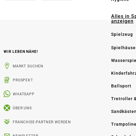
Alles in S
anzeigen
Spielzeug
Spielhäuse
WIR LEBEN NÄHE!
Wasserspi
MARKT SUCHEN
Kinderfahr
PROSPEKT
Ballsport
WHATSAPP
Tretroller 
ÜBER UNS
Sandkäste
FRANCHISE-PARTNER WERDEN
Trampolin