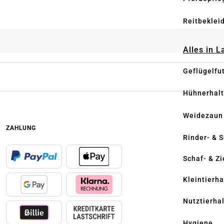
Reitbeklei
Alles in 
Geflügelfu
Hühnerhal
Weidezaun
ZAHLUNG
Rinder- & 
Schaf- & Z
Kleintierh
Nutztierha
Hygiene