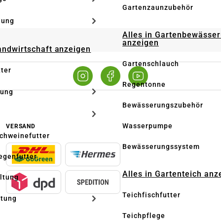
Gartenzaunzubehör
dung
Alles in Gartenbewässe
anzeigen
Landwirtschaft anzeigen
Gartenschlauch
tter
Regentonne
tung
Bewässerungszubehör
Wasserpumpe
VERSAND
Schweinefutter
Bewässerungssystem
iegenfutter
Alles in Gartenteich anz
altung
Teichfischfutter
ltung
Teichpflege