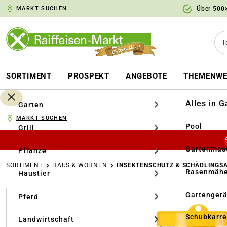
MARKT SUCHEN
Über 500×
springen
Zur Hauptnavigation springen
SORTIMENT
PROSPEKT
ANGEBOTE
THEMENWE
Alles in 
Garten
MARKT SUCHEN
Pool
Grill
Gartenmasc
Pflanze
SORTIMENT
HAUS & WOHNEN
INSEKTENSCHUTZ & SCHÄDLINGS
Rasenmähe
Haustier
Bildergalerie überspringen
Gartengerä
Pferd
Schubkarr
Landwirtschaft