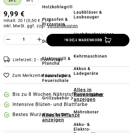
20 L
50 L
Holzkohlegrill
9,99 €
Laubbläser &
Laubsauger
Pizzaofen &
Inhalt:
20 l
(0,50 € / 1 l)
Pizzastein
inkl. MwSt. ggf. zzgl.
Versandkosten
Hochdruckreiniger
Produkt Anzahl des Produktes "%product%
&
IN DEN WARENKORB
Dutch Oven
Terrassenreinigung
Kehrmaschinen
Elektrogrill &
Lieferzeit: 2 - 5 Werktage
Plancha
Akkus &
Ladegeräte
Zum Merkzettel hinzufügen
Feuerstelle &
Feuerschale
Alles in
Bis zu 8 Wochen Nährstoffversorgung
Rasenmäher
Grillzubehör
anzeigen
Intensive Blüten- und Blattfarbe
Mähroboter
Bestes Wurzelwachstum
Alles in Pflanze
anzeigen
Akku- &
Elektro-