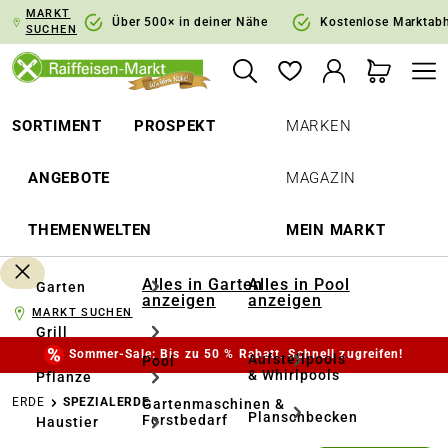
MARKT
springen
Zur Hauptnavigation springen
Über 500× in deiner Nähe
Kostenlose Marktab
SUCHEN
SORTIMENT
PROSPEKT
MARKEN
ANGEBOTE
MAGAZIN
THEMENWELTEN
MEIN MARKT
Alles in Garten
Alles in Pool
Garten
anzeigen
anzeigen
MARKT SUCHEN
Grill
Sommer-Sale: Bis zu 50 % Rabatt. Schnell zugreifen!
Aufstellpools
Pool
& Whirlpools
Pflanze
ERDE
SPEZIALERDE
Gartenmaschinen &
Planschbecken
Forstbedarf
Haustier