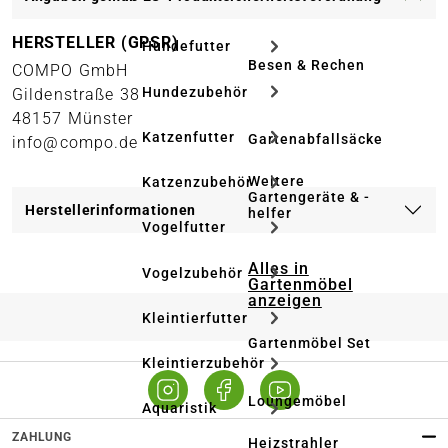
HERSTELLER (GPSR)
Hundefutter
Besen & Rechen
COMPO GmbH
Hundezubehör
Gildenstraße 38
48157 Münster
Katzenfutter
Gartenabfallsäcke
info@compo.de
Weitere
Katzenzubehör
Gartengeräte & -
Herstellerinformationen
helfer
Vogelfutter
Alles in
Vogelzubehör
Gartenmöbel
anzeigen
Kleintierfutter
Gartenmöbel Set
Kleintierzubehör
Loungemöbel
Aquaristik
ZAHLUNG
Heizstrahler