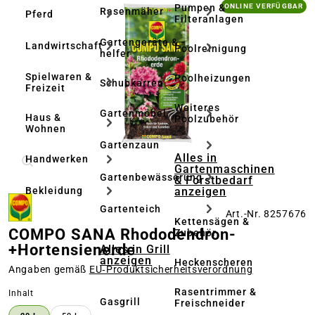
Bildergalerie überspringen
Pumpen &
ONLINE VERFÜGBAR
Rasenmäher
Pferd
Filteranlagen
Gartengeräte & -
Landwirtschaft
Poolreinigung
helfer
Spielwaren &
Poolheizungen
Schubkarren
Freizeit
Weiteres
Gartenmöbel
Haus &
Poolzubehör
Wohnen
Gartenzaun
Alles in
Handwerken
Gartenmaschinen
Gartenbewässerung
& Forstbedarf
anzeigen
Bekleidung
Gartenteich
Art.-Nr. 8257676
Kettensägen &
COMPO SANA Rhododendron-
Zubehör
+Hortensienerde
Alles in Grill
anzeigen
Heckenscheren
Angaben gemäß
EU‑Produktsicherheitsverordnung
Rasentrimmer &
auswählen
Inhalt
Gasgrill
Freischneider