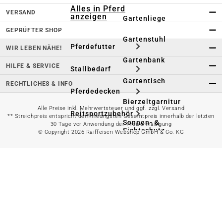
Alles in Pferd
VERSAND
anzeigen
Gartenliege
GEPRÜFTER SHOP
Gartenstuhl
Pferdefutter
WIR LEBEN NÄHE!
Gartenbank
HILFE & SERVICE
Stallbedarf
Gartentisch
RECHTLICHES & INFO
Pferdedecken
Bierzeltgarnitur
Alle Preise inkl. Mehrwertsteuer und ggf. zzgl. Versand
Reitsportzubehör
** Streichpreis entspricht dem niedrigsten Gesamtpreis innerhalb der letzten
Sonnen- &
30 Tage vor Anwendung der Preisermäßigung
Sichtschutz
© Copyright 2026 Raiffeisen Webshop GmbH & Co. KG
Longieren &
Bodenarbeiten
Pavillon
Wellness &
Regeneration
Campingmöbel
Gartenmöbelzubehör
Pferdepflege
Gartendekoration & -
Reitbekleidung
beleuchtung