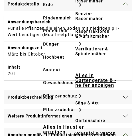
Rasenmäher
Produktdetails
Erde
Benzin-
Rindenmulch
Rasenmäher
Anwendungsbereich
Für alle Pflanzen die einen Boden mit niedrigen pH-
Pinienrinde
Rasentraktoren
Wert benötigen (Moorbeetpflanzen).
& Aufsitzmäher
Dünger
Anwendungszeit
Vertikutierer &
Spindelmäher
März bis Oktober
Hochbeet
Inhalt
Saatgut
20 l
Alles in
Gartengeräte & -
Gewächshaus
helfer anzeigen
Pflanzenschutz
Produktbeschreibung
Säge & Axt
Pflanzzubehör
Weitere Produktinformationen
Gartenschere
Alles in Haustier
anzeigen
Schaufel & Spaten
Angaben gemäß EU-Produktsicherheitsverordnung