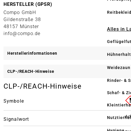
HERSTELLER (GPSR)
Compo GmbH
Reitbeklei
Gildenstraße 38
48157 Münster
Alles in 
info@compo.de
Geflügelfu
Herstellerinformationen
Hühnerhal
Weidezaun
CLP-/REACH-Hinweise
Rinder- & 
CLP-/REACH-Hinweise
Schaf- & Z
Symbole
Kleintierh
Ac
Nutztierha
Signalwort
Hygiene