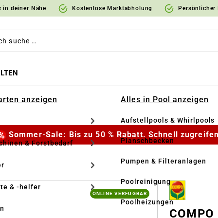
 in deiner Nähe
Kostenlose Marktabholung
Persönlicher
LTEN
Garten anzeigen
Alles in Pool anzeigen
Aufstellpools & Whirlpools
Sommer-Sale: Bis zu 50 % Rabatt. Schnell zugreifen
Planschbecken
hinen & Forstbedarf
Pumpen & Filteranlagen
r
Poolreinigung
te & -helfer
ONLINE VERFÜGBAR
Poolheizungen
en
COMPO Or