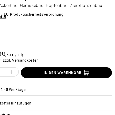
 Ackerbau, Gemüsebau, Hopfenbau, Zierpflanzenbau
äß
EU‑Produktsicherheitsverordnung
n &
n
€
der
874,50 € / 1 l)
f. zzgl.
Versandkosten
Anzahl des Produktes "%product%": Gi
IN DEN WARENKORB
: 2 - 5 Werktage
ettel hinzufügen
zeigen