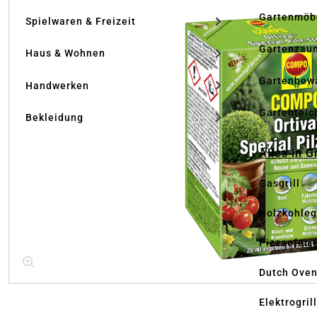
Gartenmöb
Spielwaren & Freizeit
Gartenzau
Haus & Wohnen
Gartenbew
Handwerken
Gartenteic
Bekleidung
Alles in G
Gasgrill
Holzkohlegr
Pizzaofen 
Dutch Ove
Elektrogril