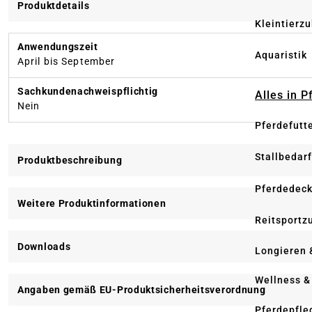
Produktdetails
Kleintierz
Anwendungszeit
Aquaristik
April bis September
Sachkundenachweispflichtig
Alles in 
Nein
Pferdefutt
Stallbedarf
Produktbeschreibung
Pferdedec
Weitere Produktinformationen
Reitsportz
Downloads
Longieren 
Wellness &
Angaben gemäß EU-Produktsicherheitsverordnung
Pferdepfle