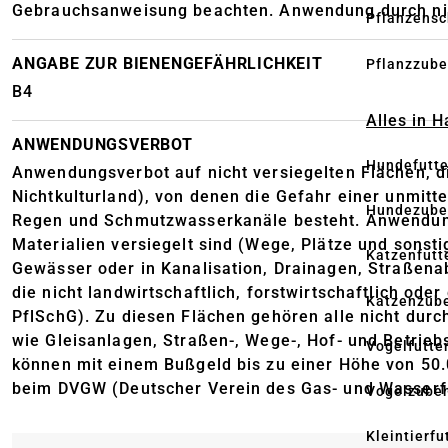
Gebrauchsanweisung beachten. Anwendung durch nic
Pflanzensc
ANGABE ZUR BIENENGEFÄHRLICHKEIT
Pflanzzube
B4
Alles in 
ANWENDUNGSVERBOT
Hundefutte
Anwendungsverbot auf nicht versiegelten Flächen, die
Nichtkulturland), von denen die Gefahr einer unmit
Hundezube
Regen und Schmutzwasserkanäle besteht. Anwendungsv
Materialien versiegelt sind (Wege, Plätze und sons
Katzenfutt
Gewässer oder in Kanalisation, Drainagen, Straßen
die nicht landwirtschaftlich, forstwirtschaftlich od
Katzenzub
PflSchG). Zu diesen Flächen gehören alle nicht dur
wie Gleisanlagen, Straßen-, Wege-, Hof- und Betri
Vogelfutte
können mit einem Bußgeld bis zu einer Höhe von 50.
beim DVGW (Deutscher Verein des Gas- und Wasserfa
Vogelzube
Kleintierfu