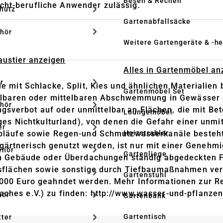
Besen & Rechen
ht-berufliche Anwender zulässig.
hutz
Gartenabfallsäcke
hör
Weitere Gartengeräte & -he
Haustier anzeigen
Alles in Gartenmöbel an
r
 mit Schlacke, Split, Kies und ähnlichen Materialien 
Gartenmöbel Set
telbaren oder mittelbaren Abschwemmung in Gewässer 
hör
erbot auf oder unmittelbar an Flächen, die mit Beton
Loungemöbel
tiges Nichtkulturland), von denen die Gefahr einer un
er
abläufe sowie Regen-und Schmutzwasserkanäle besteht.
Heizstrahler
er gärtnerisch genutzt werden, ist nur mit einer Geneh
ehör
Gartenliege
ch Gebäude oder Überdachungen ständig abgedeckten F
ebsflächen sowie sonstige durch Tiefbaumaßnahmen v
r
Gartenstuhl
000 Euro geahndet werden. Mehr Informationen zur Re
ches e.V.) zu finden: http://www.wasser-und-pflanze
hör
Gartenbank
Gartentisch
tter