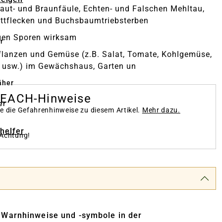
aut- und Braunfäule, Echten- und Falschen Mehltau,
attflecken und Buchsbaumtriebsterben
gen Sporen wirksam
r
flanzen und Gemüse (z.B. Salat, Tomate, Kohlgemüse,
 usw.) im Gewächshaus, Garten un
äher
REACH-Hinweise
er
te die Gefahrenhinweise zu diesem Artikel.
Mehr dazu.
-helfer
 Achtung!
. Warnhinweise und -symbole in der