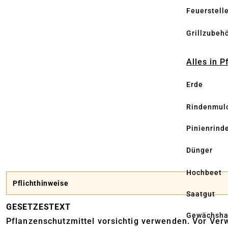
Feuerstell
Grillzubeh
Alles in 
Erde
Rindenmul
Pinienrind
Dünger
Hochbeet
Pflichthinweise
Saatgut
GESETZESTEXT
Gewächsha
Pflanzenschutzmittel vorsichtig verwenden. Vor Ver