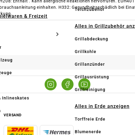
H208: Enthält . Kann allergische Reaktionen hervorrufen.
EUH401:
brauchsanleitung einhalten.
H332: Gesundheitsschädlich bei Ein
Teichzubehör
rkung.
pielwaren & Freizeit
Alles in Grillzubehör an
Grillabdeckung
r
Grillkohle
elzeug
Grillanzünder
zeuge
Grillausrüstung
Grillreinigung
& Inlineskates
Alles in Erde anzeigen
n
VERSAND
Torffreie Erde
e
Blumenerde