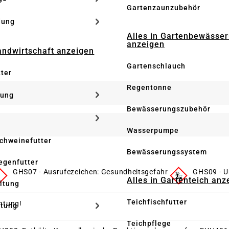
Gartenzaunzubehör
dung
Alles in Gartenbewässe
anzeigen
Landwirtschaft anzeigen
Gartenschlauch
tter
Regentonne
tung
Bewässerungszubehör
Wasserpumpe
Schweinefutter
Bewässerungssystem
iegenfutter
GHS07 - Ausrufezeichen: Gesundheitsgefahr
GHS09 - U
Alles in Gartenteich anz
altung
Teichfischfutter
htung!
ltung
Teichpflege