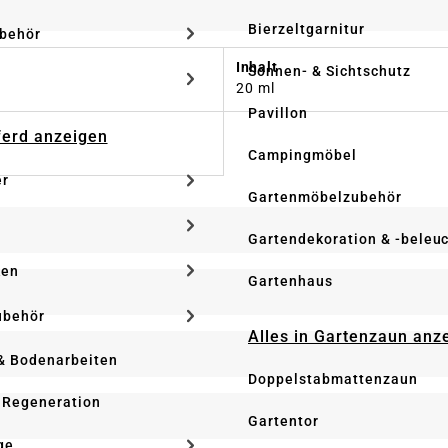
Bierzeltgarnitur
ubehör
Inhalt
Sonnen- & Sichtschutz
20 ml
Pavillon
Pferd anzeigen
Campingmöbel
er
Gartenmöbelzubehör
Gartendekoration & -beleu
ken
Gartenhaus
ubehör
Alles in Gartenzaun anz
& Bodenarbeiten
Doppelstabmattenzaun
 Regeneration
Gartentor
ge