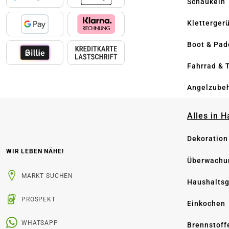
Schaukeln
Kletterger
Boot & Pad
Fahrrad & 
Angelzube
Alles in 
Dekoration
WIR LEBEN NÄHE!
Überwachu
MARKT SUCHEN
Haushaltsg
PROSPEKT
Einkochen
WHATSAPP
Brennstoff