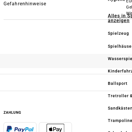
EU
Gefahrenhinweise
Ge
Wi
Alles in S
anzeigen
Spielzeug
Spielhäuse
Wasserspi
Kinderfahr
Ballsport
Tretroller 
Sandkäste
ZAHLUNG
Trampolin