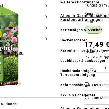
Weiteres Poolzubehör
Fungizid im
el
Angaben gem
Alles in Gartenmaschine
n
Forstbedarf anzeigen
auswähle
Inhalt
ässerung
Kettensägen & Zubehör
20 ML
h
Heckenscheren
17,49 
Rasentrimmer & Freischnei
Inhalt:
0.02 l
(
rill anzeigen
inkl. MwSt. gg
Laubbläser & Laubsauger
Produkt 
Hochdruckreiniger &
ill
Terrassenreinigung
& Pizzastein
Lieferzeit
Kehrmaschinen
n
Akkus & Ladegeräte
Zum Merkz
l & Plancha
Alles in Rasenmäher an