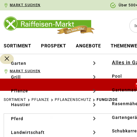
MARKT SUCHEN
Über 500×
springen
Zur Hauptnavigation springen
SORTIMENT
PROSPEKT
ANGEBOTE
THEMENWE
Alles in 
Garten
MARKT SUCHEN
Pool
Grill
Gartenmasc
Pflanze
SORTIMENT
PFLANZE
PFLANZENSCHUTZ
FUNGIZIDE
Rasenmähe
Haustier
Bildergalerie überspringen
Gartengerä
Pferd
Schubkarr
Landwirtschaft