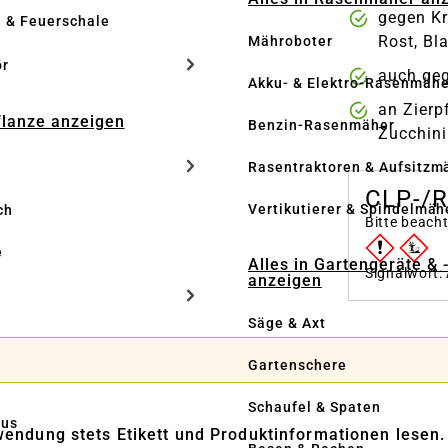
gegen Kr
e & Feuerschale
Rost, Bl
Mähroboter
ör
auch ge
Akku- & Elektro-Rasenmähe
an Zierp
Pflanze anzeigen
Benzin-Rasenmäher
Zucchini
Rasentraktoren & Aufsitzm
CLP-/
Vertikutierer & Spindelmäh
ch
Bitte beach
e
Alles in Gartengeräte & 
Signalwort:
anzeigen
Säge & Axt
Gartenschere
Schaufel & Spaten
us
wendung stets Etikett und Produktinformationen lesen