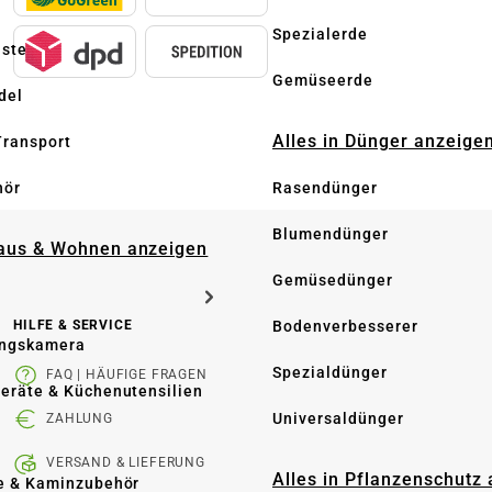
Spezialerde
üste
Gemüseerde
del
Alles in Dünger anzeige
Transport
hör
Rasendünger
Blumendünger
Haus & Wohnen anzeigen
Gemüsedünger
HILFE & SERVICE
Bodenverbesserer
ngskamera
Spezialdünger
FAQ | HÄUFIGE FRAGEN
eräte & Küchenutensilien
Universaldünger
ZAHLUNG
VERSAND & LIEFERUNG
Alles in Pflanzenschutz
e & Kaminzubehör