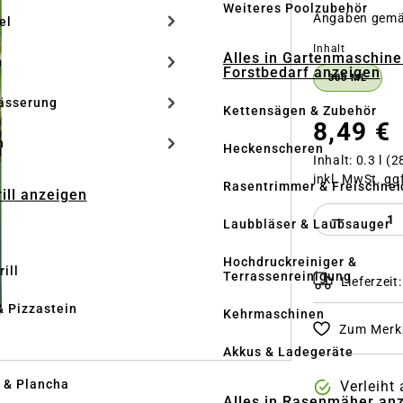
Weiteres Poolzubehör
Angaben gem
el
auswähle
Inhalt
Alles in Gartenmaschine
n
Forstbedarf anzeigen
300 ML
ässerung
Kettensägen & Zubehör
8,49 €
h
Heckenscheren
Inhalt:
0.3 l
(28
inkl. MwSt. gg
Rasentrimmer & Freischnei
rill anzeigen
Produkt 
Laubbläser & Laubsauger
Hochdruckreiniger &
ill
Terrassenreinigung
Lieferzeit
& Pizzastein
Kehrmaschinen
Zum Merkz
n
Akkus & Ladegeräte
l & Plancha
Verleiht
Alles in Rasenmäher an