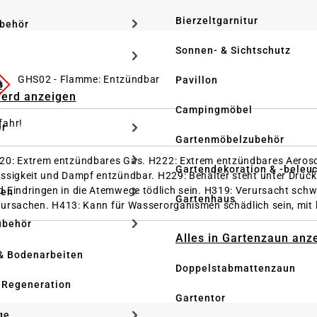
Bierzeltgarnitur
ubehör
Sonnen- & Sichtschutz
GHS02 - Flamme: Entzündbar
Pavillon
Pferd anzeigen
Campingmöbel
fahr!
er
Gartenmöbelzubehör
20: Extrem entzündbares Gas.
H222: Extrem entzündbares Aeros
Gartendekoration & -beleu
üssigkeit und Dampf entzündbar.
H229: Behälter steht unter Druc
d Eindringen in die Atemwege tödlich sein.
H319: Verursacht schw
ken
Gartenhaus
rursachen.
H413: Kann für Wasserorganismen schädlich sein, mit l
ubehör
Alles in Gartenzaun anz
& Bodenarbeiten
Doppelstabmattenzaun
 Regeneration
Gartentor
ge