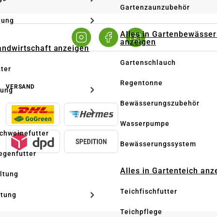
Gartenzaunzubehör
dung
Alles in Gartenbewässe
anzeigen
Landwirtschaft anzeigen
Gartenschlauch
tter
Regentonne
VERSAND
tung
Bewässerungszubehör
Wasserpumpe
Schweinefutter
Bewässerungssystem
iegenfutter
Alles in Gartenteich anz
altung
Teichfischfutter
ltung
Teichpflege