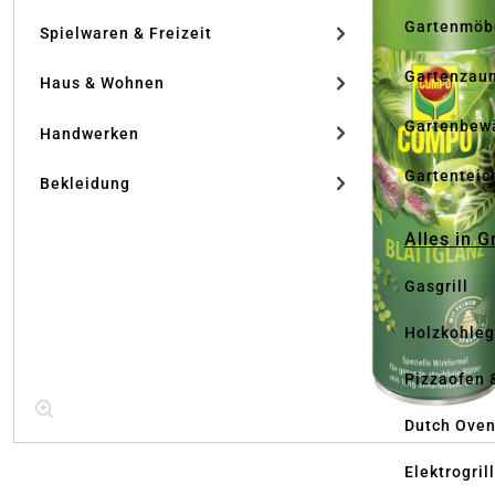
Gartenmöb
Spielwaren & Freizeit
Gartenzau
Haus & Wohnen
Gartenbew
Handwerken
Gartenteic
Bekleidung
Alles in G
Gasgrill
Holzkohlegr
Pizzaofen 
Dutch Ove
Elektrogril