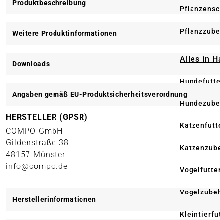
Produktbeschreibung
Pflanzensc
Pflanzzube
Weitere Produktinformationen
Alles in 
Downloads
Hundefutte
Angaben gemäß EU-Produktsicherheitsverordnung
Hundezube
HERSTELLER (GPSR)
Katzenfutt
COMPO GmbH
Gildenstraße 38
Katzenzub
48157 Münster
info@compo.de
Vogelfutte
Vogelzube
Herstellerinformationen
Kleintierfu