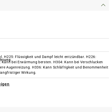
ol.
H225: Flüssigkeit und Dampf leicht entzündbar.
H226:
chtung
k: Kann bei Erwärmung bersten.
H304: Kann bei Verschlucken
ere Augenreizung.
H336: Kann Schläfrigkeit und Benommenheit
angfristiger Wirkung.
eigen