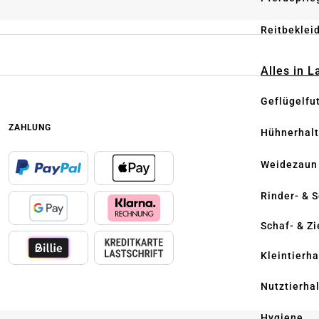
Reitbeklei
Alles in 
Geflügelfu
ZAHLUNG
Hühnerhal
Weidezaun
Rinder- & 
Schaf- & Z
Kleintierh
Nutztierha
Hygiene