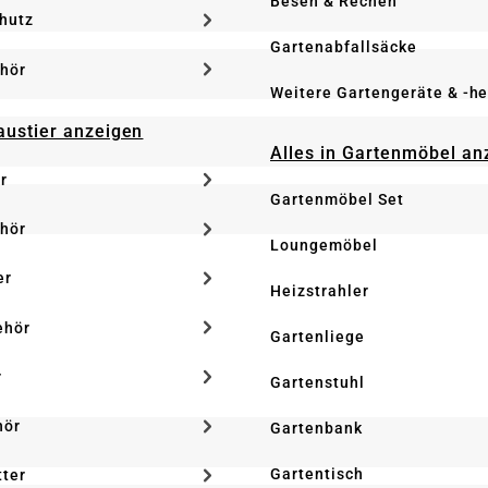
Besen & Rechen
hutz
Gartenabfallsäcke
hör
Weitere Gartengeräte & -he
Haustier anzeigen
Alles in Gartenmöbel an
r
Gartenmöbel Set
hör
Loungemöbel
er
Heizstrahler
ehör
Gartenliege
r
Gartenstuhl
hör
Gartenbank
Gartentisch
tter