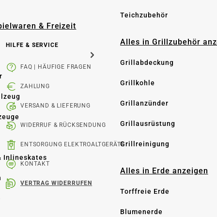
Teichzubehör
pielwaren & Freizeit
Alles in Grillzubehör an
HILFE & SERVICE
Grillabdeckung
FAQ | HÄUFIGE FRAGEN
r
Grillkohle
ZAHLUNG
elzeug
Grillanzünder
VERSAND & LIEFERUNG
zeuge
Grillausrüstung
WIDERRUF & RÜCKSENDUNG
Grillreinigung
ENTSORGUNG ELEKTROALTGERÄTE
& Inlineskates
KONTAKT
Alles in Erde anzeigen
n
VERTRAG WIDERRUFEN
Torffreie Erde
e
Blumenerde