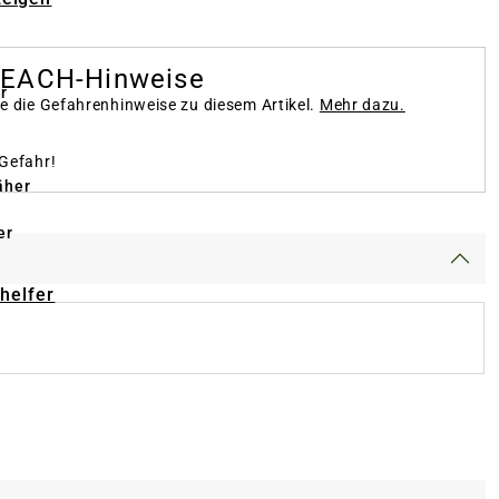
REACH-Hinweise
r
te die Gefahrenhinweise zu diesem Artikel.
Mehr dazu.
 Gefahr!
äher
er
-helfer