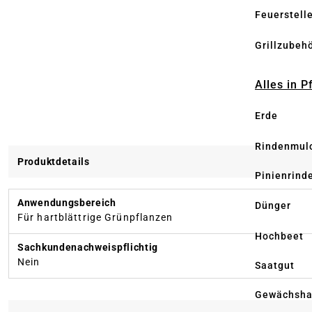
Feuerstell
Grillzubeh
Alles in 
Erde
Rindenmul
Produktdetails
Pinienrind
Anwendungsbereich
Dünger
Für hartblättrige Grünpflanzen
Hochbeet
Sachkundenachweispflichtig
Nein
Saatgut
Gewächsha