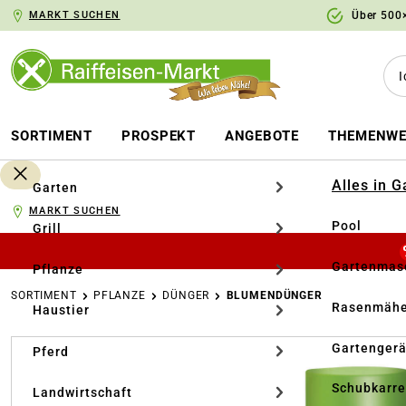
MARKT SUCHEN
Über 500×
springen
Zur Hauptnavigation springen
SORTIMENT
PROSPEKT
ANGEBOTE
THEMENWE
Alles in 
Garten
MARKT SUCHEN
Pool
Grill
Gartenmasc
Pflanze
SORTIMENT
PFLANZE
DÜNGER
BLUMENDÜNGER
Rasenmähe
Haustier
Bildergalerie überspringen
Gartengerä
Pferd
Schubkarr
Landwirtschaft