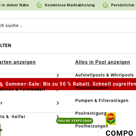
 in deiner Nähe
Kostenlose Marktabholung
Persönlicher
LTEN
Garten anzeigen
Alles in Pool anzeigen
Aufstellpools & Whirlpools
Sommer-Sale: Bis zu 50 % Rabatt. Schnell zugreifen
Planschbecken
hinen & Forstbedarf
Pumpen & Filteranlagen
r
Poolreinigung
te & -helfer
ONLINE VERFÜGBAR
Poolheizungen
en
COMPO B