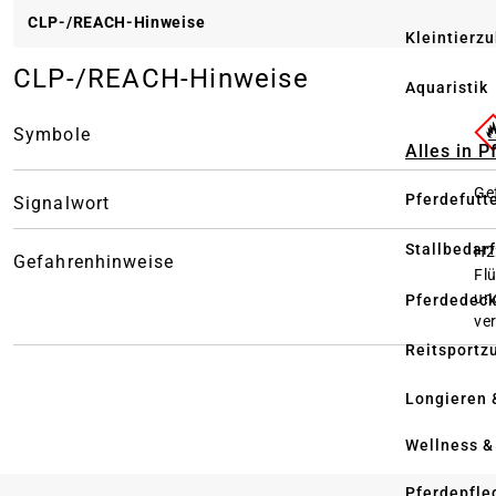
CLP-/REACH-Hinweise
Kleintierz
CLP-/REACH-Hinweise
Aquaristik
Symbole
Alles in 
Ge
Pferdefutt
Signalwort
Stallbedarf
H2
Gefahrenhinweise
Fl
un
Pferdedec
ve
Reitsportz
Longieren 
Wellness &
Pferdepfle