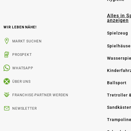
Alles in S
anzeigen
WIR LEBEN NÄHE!
Spielzeug
MARKT SUCHEN
Spielhäuse
PROSPEKT
Wasserspi
WHATSAPP
Kinderfahr
ÜBER UNS
Ballsport
Tretroller 
FRANCHISE-PARTNER WERDEN
Sandkäste
NEWSLETTER
Trampolin