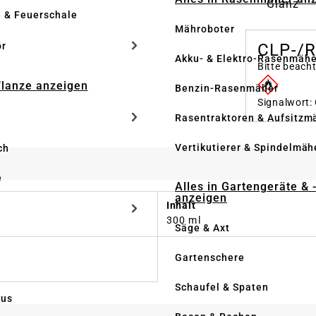
Glanz
e & Feuerschale
Mähroboter
ör
CLP-/
Akku- & Elektro-Rasenmähe
Bitte beach
Pflanze anzeigen
Benzin-Rasenmäher
Signalwort:
Rasentraktoren & Aufsitzm
Vertikutierer & Spindelmäh
ch
e
Alles in Gartengeräte & 
anzeigen
Inhalt
300 ml
Säge & Axt
Gartenschere
Schaufel & Spaten
us