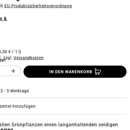
äß
EU‑Produktsicherheitsverordnung
n
n &
,30 € / 1 l)
f. zzgl.
Versandkosten
der
Anzahl des Produktes "%product%": Gi
IN DEN WARENKORB
: 2 - 5 Werktage
ettel hinzufügen
 allen Grünpflanzen einen langanhaltenden seidigen
zeigen