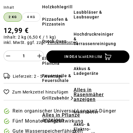
Holzkohlegrill
auswählen
Inhalt
Laubbläser &
Laubsauger
2 KG
4 KG
Pizzaofen &
Pizzastein
12,99 €
Hochdruckreiniger
Inhalt:
2 kg
(6,50 € / 1 kg)
&
Dutch Oven
inkl. MwSt. ggf. zzgl.
Versandkosten
Terrassenreinigung
Produkt Anzahl des Produktes "%product%
Kehrmaschinen
IN DEN WARENKORB
Elektrogrill &
Plancha
Akkus &
Ladegeräte
Feuerstelle &
Lieferzeit: 2 - 5 Werktage
Feuerschale
Alles in
Zum Merkzettel hinzufügen
Rasenmäher
Grillzubehör
anzeigen
Rein organischer Universal Langzeit Dünger
Mähroboter
Alles in Pflanze
anzeigen
Fünf Monate Langzeitwirkung
Akku- &
Elektro-
Gute Wasserspeicherfähigkeit