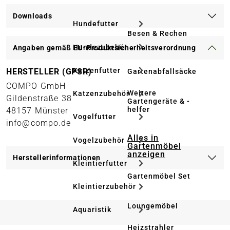
Downloads
Hundefutter
Besen & Rechen
Hundezubehör
Angaben gemäß EU-Produktsicherheitsverordnung
Katzenfutter
HERSTELLER (GPSR)
Gartenabfallsäcke
COMPO GmbH
Weitere
Katzenzubehör
Gildenstraße 38
Gartengeräte & -
helfer
48157 Münster
Vogelfutter
info@compo.de
Alles in
Vogelzubehör
Gartenmöbel
anzeigen
Herstellerinformationen
Kleintierfutter
Gartenmöbel Set
Kleintierzubehör
Loungemöbel
Aquaristik
Heizstrahler