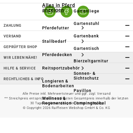
Alles in Pferd
anzeigen
Gartenliege
Gartenstuhl
ZAHLUNG
Pferdefutter
Gartenbank
VERSAND
Stallbedarf
GEPRÜFTER SHOP
Gartentisch
Pferdedecken
WIR LEBEN NÄHE!
Bierzeltgarnitur
Reitsportzubehör
HILFE & SERVICE
Sonnen- &
Sichtschutz
RECHTLICHES & INFO
Longieren &
Bodenarbeiten
Pavillon
Alle Preise inkl. Mehrwertsteuer und ggf. zzgl. Versand
Wellness &
** Streichpreis entspricht dem niedrigsten Gesamtpreis innerhalb der letzten
Regeneration
Campingmöbel
30 Tage vor Anwendung der Preisermäßigung
© Copyright 2026 Raiffeisen Webshop GmbH & Co. KG
Gartenmöbelzubehör
Pferdepflege
Gartendekoration & -
Reitbekleidung
beleuchtung