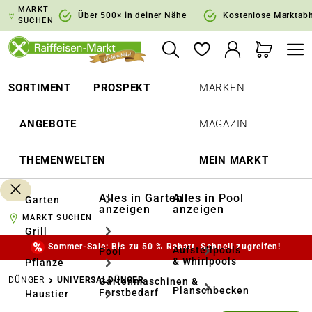
MARKT
springen
Zur Hauptnavigation springen
Über 500× in deiner Nähe
Kostenlose Marktab
SUCHEN
SORTIMENT
PROSPEKT
MARKEN
ANGEBOTE
MAGAZIN
THEMENWELTEN
MEIN MARKT
Alles in Garten
Alles in Pool
Garten
anzeigen
anzeigen
MARKT SUCHEN
Grill
Sommer-Sale: Bis zu 50 % Rabatt. Schnell zugreifen!
Aufstellpools
Pool
& Whirlpools
Pflanze
DÜNGER
UNIVERSALDÜNGER
Gartenmaschinen &
Planschbecken
Forstbedarf
Haustier