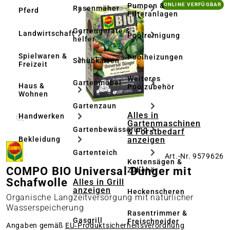
Bildergalerie überspringen
Pumpen &
ONLINE VERFÜGBAR
Rasenmäher
Pferd
Filteranlagen
Gartengeräte & -
Landwirtschaft
Poolreinigung
helfer
Spielwaren &
Poolheizungen
Schubkarren
Freizeit
Weiteres
Gartenmöbel
Haus &
Poolzubehör
Wohnen
Gartenzaun
Alles in
Handwerken
Gartenmaschinen
Gartenbewässerung
& Forstbedarf
anzeigen
Bekleidung
Gartenteich
Art.-Nr. 9579626
Kettensägen &
COMPO BIO Universal Dünger mit
Zubehör
Schafwolle
Alles in Grill
anzeigen
Heckenscheren
Organische Langzeitversorgung mit natürlicher
Wasserspeicherung
Rasentrimmer &
Gasgrill
Freischneider
Angaben gemäß
EU‑Produktsicherheitsverordnung