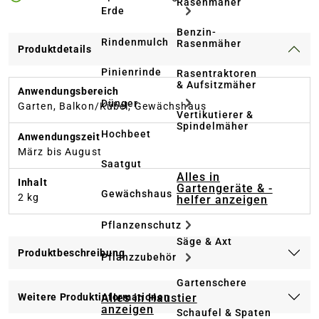
Rasenmäher
Erde
Benzin-
Rindenmulch
Rasenmäher
Produktdetails
Pinienrinde
Rasentraktoren
& Aufsitzmäher
Anwendungsbereich
Dünger
Garten, Balkon/​Kübel, Gewächs­haus
Vertikutierer &
Spindelmäher
Hochbeet
Anwendungszeit
März bis August
Saatgut
Alles in
Inhalt
Gartengeräte & -
Gewächshaus
2 kg
helfer anzeigen
Pflanzenschutz
Säge & Axt
Produktbeschreibung
Pflanzzubehör
Gartenschere
Alles in Haustier
Weitere Produktinformationen
anzeigen
Schaufel & Spaten