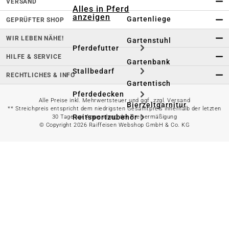
VERSAND
Alles in Pferd
anzeigen
Gartenliege
GEPRÜFTER SHOP
WIR LEBEN NÄHE!
Gartenstuhl
Pferdefutter
HILFE & SERVICE
Gartenbank
Stallbedarf
RECHTLICHES & INFO
Gartentisch
Pferdedecken
Alle Preise inkl. Mehrwertsteuer und ggf. zzgl. Versand
Bierzeltgarnitur
** Streichpreis entspricht dem niedrigsten Gesamtpreis innerhalb der letzten
Reitsportzubehör
30 Tage vor Anwendung der Preisermäßigung
© Copyright 2026 Raiffeisen Webshop GmbH & Co. KG
Sonnen- &
Sichtschutz
Longieren &
Bodenarbeiten
Pavillon
Wellness &
Regeneration
Campingmöbel
Gartenmöbelzubehör
Pferdepflege
Gartendekoration & -
Reitbekleidung
beleuchtung