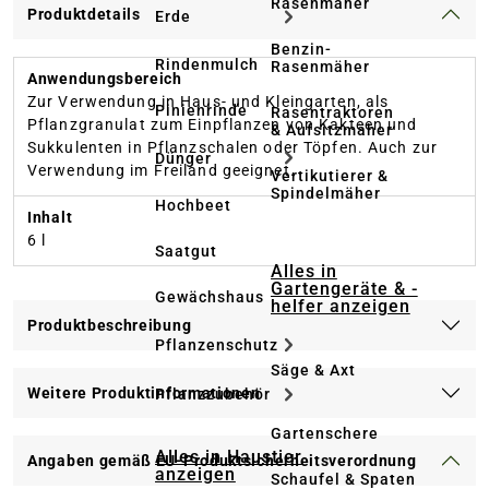
Rasenmäher
Produktdetails
Erde
Benzin-
Rindenmulch
Rasenmäher
Anwendungsbereich
Zur Verwendung in Haus- und Kleingarten, als
Pinienrinde
Rasentraktoren
Pflanzgranulat zum Einpflanzen von Kakteen und
& Aufsitzmäher
Sukkulenten in Pflanzschalen oder Töpfen. Auch zur
Dünger
Verwendung im Freiland geeignet.
Vertikutierer &
Spindelmäher
Hochbeet
Inhalt
6 l
Saatgut
Alles in
Gartengeräte & -
Gewächshaus
helfer anzeigen
Produktbeschreibung
Pflanzenschutz
Säge & Axt
Weitere Produktinformationen
Pflanzzubehör
Gartenschere
Alles in Haustier
Angaben gemäß EU-Produktsicherheitsverordnung
anzeigen
Schaufel & Spaten