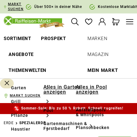
MARKT
springen
Zur Hauptnavigation springen
Über 500× in deiner Nähe
Kostenlose Marktab
SUCHEN
SORTIMENT
PROSPEKT
MARKEN
ANGEBOTE
MAGAZIN
THEMENWELTEN
MEIN MARKT
Alles in Garten
Alles in Pool
Garten
anzeigen
anzeigen
MARKT SUCHEN
Grill
Sommer-Sale: Bis zu 50 % Rabatt. Schnell zugreifen!
Aufstellpools
Pool
& Whirlpools
Pflanze
ERDE
SPEZIALERDE
Gartenmaschinen &
Planschbecken
Forstbedarf
Haustier