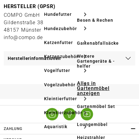
HERSTELLER (GPSR)
Hundefutter
COMPO GmbH
Besen & Rechen
Gildenstraße 38
Hundezubehör
48157 Münster
info@compo.de
Katzenfutter
Gartenabfallsäcke
Weitere
Katzenzubehör
Herstellerinformationen
Gartengeräte & -
helfer
Vogelfutter
Alles in
Vogelzubehör
Gartenmöbel
anzeigen
Kleintierfutter
Gartenmöbel Set
Kleintierzubehör
Loungemöbel
Aquaristik
ZAHLUNG
Heizstrahler