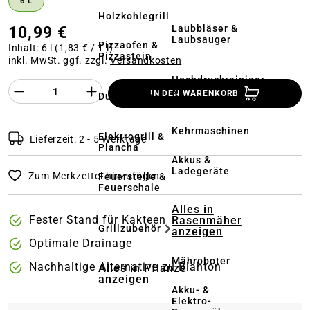
6 L
Holzkohlegrill
10,99 €
Laubbläser &
Laubsauger
Pizzaofen &
Inhalt:
6 l
(1,83 € / 1 l)
Pizzastein
inkl. MwSt. ggf. zzgl.
Versandkosten
Hochdruckreiniger
Produkt Anzahl des Produktes "%product%
&
IN DEN WARENKORB
Dutch Oven
Terrassenreinigung
Kehrmaschinen
Elektrogrill &
Lieferzeit: 2 - 5 Werktage
Plancha
Akkus &
Ladegeräte
Zum Merkzettel hinzufügen
Feuerstelle &
Feuerschale
Alles in
Fester Stand für Kakteen
Rasenmäher
Grillzubehör
anzeigen
Optimale Drainage
Mähroboter
Nachhaltige Alternative zu Blähton
Alles in Pflanze
anzeigen
Akku- &
Elektro-