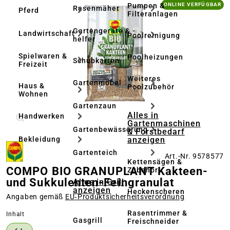
Bildergalerie überspringen
Pumpen &
ONLINE VERFÜGBAR
Rasenmäher
Pferd
Filteranlagen
Gartengeräte & -
Landwirtschaft
Poolreinigung
helfer
Spielwaren &
Poolheizungen
Schubkarren
Freizeit
Weiteres
Gartenmöbel
Haus &
Poolzubehör
Wohnen
Gartenzaun
Alles in
Handwerken
Gartenmaschinen
Gartenbewässerung
& Forstbedarf
anzeigen
Bekleidung
Gartenteich
Art.-Nr. 9578577
Kettensägen &
COMPO BIO GRANUPLANT Kakteen-
Zubehör
und Sukkulenten-Feingranulat
Alles in Grill
anzeigen
Heckenscheren
Angaben gemäß
EU‑Produktsicherheitsverordnung
Rasentrimmer &
auswählen
Inhalt
Gasgrill
Freischneider