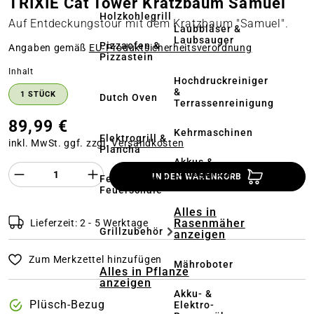
TRIXIE Cat Tower Kratzbaum Samuel
Holzkohlegrill
Auf Entdeckungstour mit dem Kratzbaum "Samuel".
Laubbläser &
Laubsauger
Pizzaofen &
Angaben gemäß
EU‑Produktsicherheitsverordnung
Pizzastein
auswählen
Inhalt
Hochdruckreiniger
&
1 STÜCK
Dutch Oven
Terrassenreinigung
89,99 €
Kehrmaschinen
Elektrogrill &
inkl. MwSt. ggf. zzgl.
Versandkosten
Plancha
Akkus &
Produkt Anzahl des Produktes "%product%
Ladegeräte
IN DEN WARENKORB
Feuerstelle &
Feuerschale
Alles in
Rasenmäher
Lieferzeit: 2 - 5 Werktage
Grillzubehör
anzeigen
Zum Merkzettel hinzufügen
Mähroboter
Alles in Pflanze
anzeigen
Akku- &
Plüsch-Bezug
Elektro-