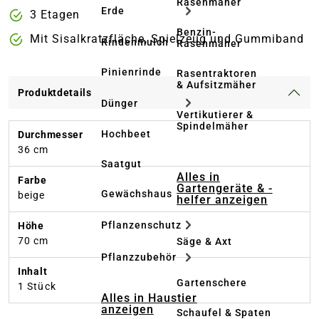
Rasenmäher
Erde
3 Etagen
Benzin-
Mit Sisalkratzfläche, Spielzeug und Gummiband
Rindenmulch
Rasenmäher
Pinienrinde
Rasentraktoren
& Aufsitzmäher
Produktdetails
Dünger
Vertikutierer &
Spindelmäher
Hochbeet
Durchmesser
36 cm
Saatgut
Alles in
Farbe
Gartengeräte & -
Gewächshaus
beige
helfer anzeigen
Pflanzenschutz
Höhe
70 cm
Säge & Axt
Pflanzzubehör
Inhalt
Gartenschere
1 Stück
Alles in Haustier
anzeigen
Schaufel & Spaten