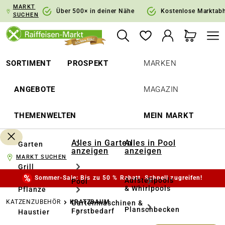
MARKT
springen
Zur Hauptnavigation springen
Über 500× in deiner Nähe
Kostenlose Marktab
SUCHEN
SORTIMENT
PROSPEKT
MARKEN
ANGEBOTE
MAGAZIN
THEMENWELTEN
MEIN MARKT
Alles in Garten
Alles in Pool
Garten
anzeigen
anzeigen
MARKT SUCHEN
Grill
Sommer-Sale: Bis zu 50 % Rabatt. Schnell zugreifen!
Aufstellpools
Pool
& Whirlpools
Pflanze
KATZENZUBEHÖR
KRATZBAUM
Gartenmaschinen &
Planschbecken
Forstbedarf
Haustier