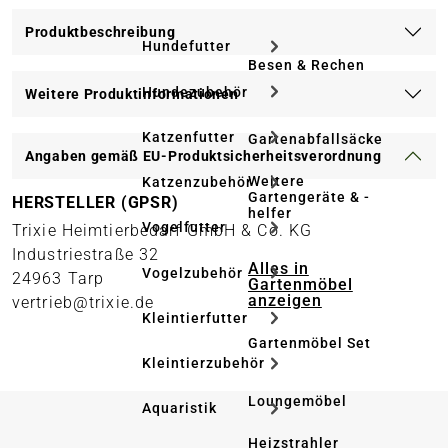
Produktbeschreibung
Hundefutter
Besen & Rechen
Hundezubehör
Weitere Produktinformationen
Katzenfutter
Gartenabfallsäcke
Angaben gemäß EU-Produktsicherheitsverordnung
Weitere
Katzenzubehör
Gartengeräte & -
HERSTELLER (GPSR)
helfer
Vogelfutter
Trixie Heimtierbedarf GmbH & Co. KG
Industriestraße 32
Alles in
Vogelzubehör
24963 Tarp
Gartenmöbel
anzeigen
vertrieb@trixie.de
Kleintierfutter
Gartenmöbel Set
Kleintierzubehör
Loungemöbel
Aquaristik
Heizstrahler