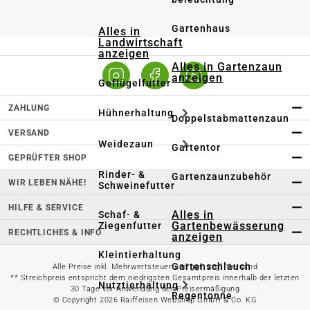
Gartenhaus
Alles in
Landwirtschaft
anzeigen
Alles in Gartenzaun
anzeigen
Geflügelfutter
ZAHLUNG
Hühnerhaltung
Doppelstabmattenzaun
VERSAND
Weidezaun
Gartentor
GEPRÜFTER SHOP
Rinder- &
Gartenzaunzubehör
WIR LEBEN NÄHE!
Schweinefutter
HILFE & SERVICE
Alles in
Schaf- &
Gartenbewässerung
Ziegenfutter
RECHTLICHES & INFO
anzeigen
Kleintierhaltung
Gartenschlauch
Alle Preise inkl. Mehrwertsteuer und ggf. zzgl. Versand
** Streichpreis entspricht dem niedrigsten Gesamtpreis innerhalb der letzten
Nutztierhaltung
30 Tage vor Anwendung der Preisermäßigung
Regentonne
© Copyright 2026 Raiffeisen Webshop GmbH & Co. KG