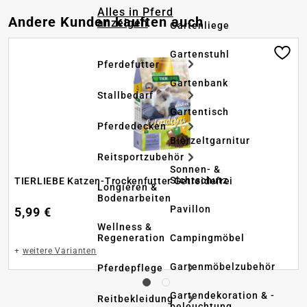
Alles in Pferd
Produktgalerie überspringen
Andere Kunden kauften auch
anzeigen
Gartenliege
Gartenstuhl
Pferdefutter
Gartenbank
Stallbedarf
Gartentisch
Pferdedecken
Bierzeltgarnitur
Reitsportzubehör
Sonnen- &
Sichtschutz
TIERLIEBE Katzen-Trockenfutter Getreidefrei
Longieren &
Bodenarbeiten
Pavillon
5,99 €
Wellness &
Regeneration
Campingmöbel
+
weitere Varianten
Gartenmöbelzubehör
Pferdepflege
Gartendekoration & -
Reitbekleidung
beleuchtung