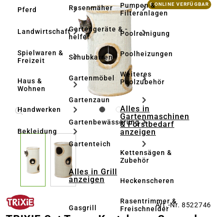
Bildergalerie überspringen
Pumpen &
9 ONLINE VERFÜGBAR
Rasenmäher
Pferd
Filteranlagen
Gartengeräte & -
Landwirtschaft
Poolreinigung
helfer
Spielwaren &
Poolheizungen
Schubkarren
Freizeit
Weiteres
Gartenmöbel
Haus &
Poolzubehör
Wohnen
Gartenzaun
Alles in
Handwerken
Gartenmaschinen
Gartenbewässerung
& Forstbedarf
anzeigen
Bekleidung
Gartenteich
Kettensägen &
Zubehör
Alles in Grill
anzeigen
Heckenscheren
Rasentrimmer &
Art.-Nr. 8522746
Gasgrill
Freischneider