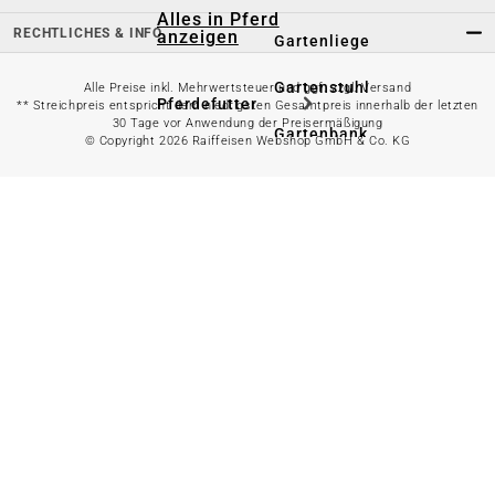
Alles in Pferd
RECHTLICHES & INFO
anzeigen
Gartenliege
Gartenstuhl
Alle Preise inkl. Mehrwertsteuer und ggf. zzgl. Versand
Pferdefutter
** Streichpreis entspricht dem niedrigsten Gesamtpreis innerhalb der letzten
30 Tage vor Anwendung der Preisermäßigung
Gartenbank
© Copyright 2026 Raiffeisen Webshop GmbH & Co. KG
Stallbedarf
Gartentisch
Pferdedecken
Bierzeltgarnitur
Reitsportzubehör
Sonnen- &
Sichtschutz
Longieren &
Bodenarbeiten
Pavillon
Wellness &
Regeneration
Campingmöbel
Gartenmöbelzubehör
Pferdepflege
Gartendekoration & -
Reitbekleidung
beleuchtung