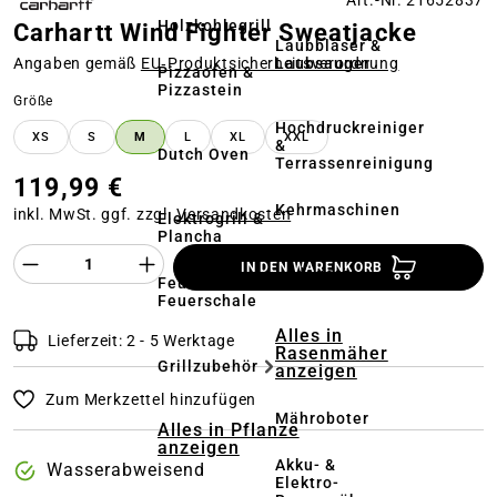
Art.-Nr. 21652837
Holzkohlegrill
Carhartt Wind Fighter Sweatjacke
Laubbläser &
Laubsauger
Angaben gemäß
EU‑Produktsicherheitsverordnung
Pizzaofen &
Pizzastein
auswählen
Größe
Hochdruckreiniger
XS
S
M
L
XL
XXL
&
Dutch Oven
Terrassenreinigung
119,99 €
Kehrmaschinen
inkl. MwSt. ggf. zzgl.
Versandkosten
Elektrogrill &
Plancha
Produkt Anzahl des Produktes "%product%
Akkus &
IN DEN WARENKORB
Ladegeräte
Feuerstelle &
Feuerschale
Alles in
Lieferzeit: 2 - 5 Werktage
Rasenmäher
Grillzubehör
anzeigen
Zum Merkzettel hinzufügen
Mähroboter
Alles in Pflanze
anzeigen
Akku- &
Wasserabweisend
Elektro-