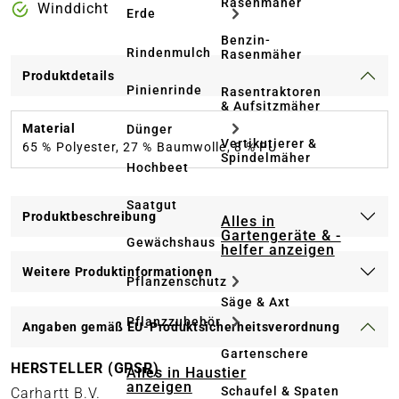
Rasenmäher
Winddicht
Erde
Benzin-
Rindenmulch
Rasenmäher
Produktdetails
Pinienrinde
Rasentraktoren
& Aufsitzmäher
Material
Dünger
Vertikutierer &
65 % Polyester, 27 % Baumwolle, 8 % PU
Spindelmäher
Hochbeet
Saatgut
Produktbeschreibung
Alles in
Gartengeräte & -
Gewächshaus
helfer anzeigen
Weitere Produktinformationen
Pflanzenschutz
Säge & Axt
Pflanzzubehör
Angaben gemäß EU-Produktsicherheitsverordnung
Gartenschere
HERSTELLER (GPSR)
Alles in Haustier
anzeigen
Schaufel & Spaten
Carhartt B.V.