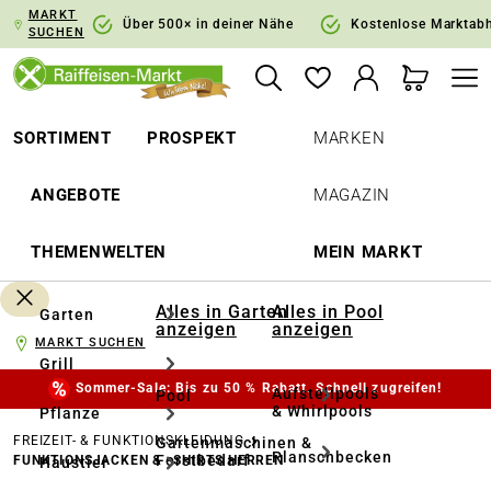
MARKT
springen
Zur Hauptnavigation springen
Über 500× in deiner Nähe
Kostenlose Marktab
SUCHEN
SORTIMENT
PROSPEKT
MARKEN
ANGEBOTE
MAGAZIN
THEMENWELTEN
MEIN MARKT
Alles in Garten
Alles in Pool
Garten
anzeigen
anzeigen
MARKT SUCHEN
Grill
Sommer-Sale: Bis zu 50 % Rabatt. Schnell zugreifen!
Aufstellpools
Pool
& Whirlpools
Pflanze
FREIZEIT- & FUNKTIONSKLEIDUNG
Gartenmaschinen &
Planschbecken
Forstbedarf
FUNKTIONSJACKEN & -SHIRTS HERREN
Haustier