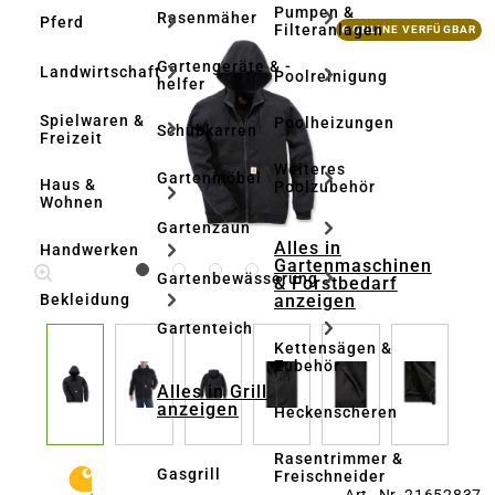
Pumpen &
Rasenmäher
Pferd
Bildergalerie überspringen
Filteranlagen
6 ONLINE VERFÜGBAR
Gartengeräte & -
Landwirtschaft
Poolreinigung
helfer
Spielwaren &
Poolheizungen
Schubkarren
Freizeit
Weiteres
Gartenmöbel
Haus &
Poolzubehör
Wohnen
Gartenzaun
Alles in
Handwerken
Gartenmaschinen
Gartenbewässerung
& Forstbedarf
anzeigen
Bekleidung
Gartenteich
Kettensägen &
Zubehör
Alles in Grill
anzeigen
Heckenscheren
Rasentrimmer &
Gasgrill
Freischneider