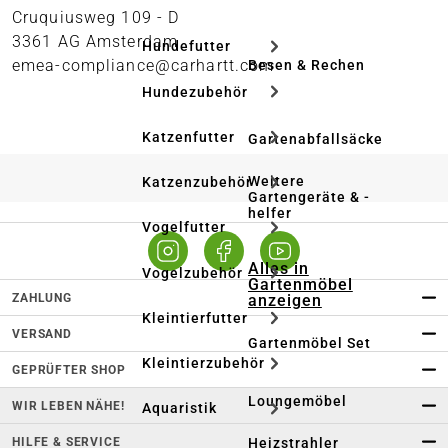
Cruquiusweg 109 - D
3361 AG Amsterdam
Hundefutter
emea-compliance@carhartt.com
Besen & Rechen
Hundezubehör
Katzenfutter
Gartenabfallsäcke
Weitere
Katzenzubehör
Gartengeräte & -
helfer
Vogelfutter
Alles in
Vogelzubehör
Gartenmöbel
ZAHLUNG
anzeigen
Kleintierfutter
VERSAND
Gartenmöbel Set
Kleintierzubehör
GEPRÜFTER SHOP
Loungemöbel
WIR LEBEN NÄHE!
Aquaristik
HILFE & SERVICE
Heizstrahler