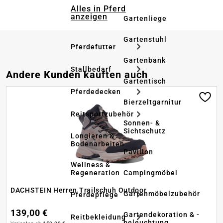
Alles in Pferd
anzeigen
Gartenliege
Gartenstuhl
Pferdefutter
Gartenbank
Stallbedarf
Produktgalerie überspringen
Andere Kunden kauften auch
Gartentisch
Pferdedecken
Bierzeltgarnitur
Reitsportzubehör
Sonnen- &
Sichtschutz
Longieren &
Bodenarbeiten
Pavillon
Wellness &
Regeneration
Campingmöbel
DACHSTEIN Herren Trailschuh Outdoor
Gartenmöbelzubehör
Pferdepflege
139,00 €
Gartendekoration & -
Reitbekleidung
beleuchtung