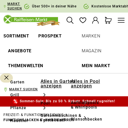
MARKT
springen
Zur Hauptnavigation springen
Über 500× in deiner Nähe
Kostenlose Marktab
SUCHEN
SORTIMENT
PROSPEKT
MARKEN
ANGEBOTE
MAGAZIN
THEMENWELTEN
MEIN MARKT
Alles in Garten
Alles in Pool
Garten
anzeigen
anzeigen
MARKT SUCHEN
Grill
Sommer-Sale: Bis zu 50 % Rabatt. Schnell zugreifen!
Aufstellpools
Pool
& Whirlpools
Pflanze
FREIZEIT- & FUNKTIONSKLEIDUNG
Gartenmaschinen &
Planschbecken
Forstbedarf
FUNKTIONSJACKEN & -SHIRTS HERREN
Haustier