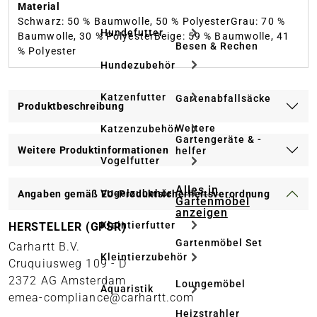
Material
Schwarz: 50 % Baumwolle, 50 % PolyesterGrau: 70 %
Hundefutter
Baumwolle, 30 % PolyesterBeige: 59 % Baumwolle, 41
Besen & Rechen
% Polyester
Hundezubehör
Katzenfutter
Gartenabfallsäcke
Produktbeschreibung
Weitere
Katzenzubehör
Gartengeräte & -
Weitere Produktinformationen
helfer
Vogelfutter
Alles in
Vogelzubehör
Angaben gemäß EU-Produktsicherheitsverordnung
Gartenmöbel
anzeigen
Kleintierfutter
HERSTELLER (GPSR)
Gartenmöbel Set
Carhartt B.V.
Kleintierzubehör
Cruquiusweg 109 - D
2372 AG Amsterdam
Loungemöbel
Aquaristik
emea-compliance@carhartt.com
Heizstrahler