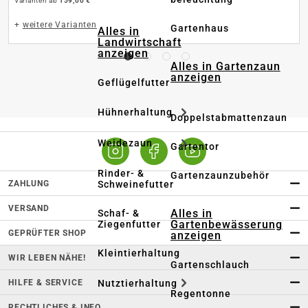
Varianten ab
159,00 €
+
weitere Varianten
Gartenhaus
Alles in
Landwirtschaft
anzeigen
Alles in Gartenzaun
anzeigen
Geflügelfutter
Hühnerhaltung
Doppelstabmattenzaun
Weidezaun
Gartentor
Rinder- &
Gartenzaunzubehör
ZAHLUNG
Schweinefutter
VERSAND
Alles in
Schaf- &
Gartenbewässerung
Ziegenfutter
GEPRÜFTER SHOP
anzeigen
Kleintierhaltung
WIR LEBEN NÄHE!
Gartenschlauch
HILFE & SERVICE
Nutztierhaltung
Regentonne
RECHTLICHES & INFO