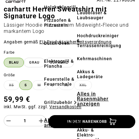
Art.-Nr. 22798834
Holzkohlegrill
carhartt Herren Sweatshirt mit
Laubbläser &
Signature Logo
Laubsauger
Pizzaofen &
Lässiger Hoodie mit warmem Midweight‑Fleece und
Pizzastein
markantem Logo
Hochdruckreiniger
&
Angaben gemäß
EU‑Produktsicherheitsverordnung
Dutch Oven
Terrassenreinigung
auswählen
Farbe
Kehrmaschinen
Elektrogrill &
BLAU
GRAU
SCHWARZ
Plancha
Akkus &
auswählen
Größe
Ladegeräte
Feuerstelle &
Feuerschale
XS
S
M
L
XL
XXL
(DIESE OPTION IST ZURZEIT NICHT VERFÜGBAR.)
(DIESE OPTION IST ZURZEIT NICHT VERFÜGBAR.)
(DIESE OPTION IST ZURZEIT NICHT VERFÜG
(DIESE OPTION IST ZURZEIT NICHT 
(DIESE OPTION IST ZURZEIT
Alles in
59,99 €
Rasenmäher
Grillzubehör
anzeigen
inkl. MwSt. ggf. zzgl.
Versandkosten
Mähroboter
Produkt Anzahl des Produktes "%product%
Alles in Pflanze
IN DEN WARENKORB
anzeigen
Akku- &
Elektro-