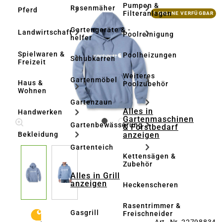
Pumpen &
Rasenmäher
Pferd
Bildergalerie überspringen
Filteranlagen
1 ONLINE VERFÜGBAR
Gartengeräte & -
Landwirtschaft
Poolreinigung
helfer
Spielwaren &
Poolheizungen
Schubkarren
Freizeit
Weiteres
Gartenmöbel
Haus &
Poolzubehör
Wohnen
Gartenzaun
Alles in
Handwerken
Gartenmaschinen
Gartenbewässerung
& Forstbedarf
anzeigen
Bekleidung
Gartenteich
Kettensägen &
Zubehör
Alles in Grill
anzeigen
Heckenscheren
Rasentrimmer &
Gasgrill
Freischneider