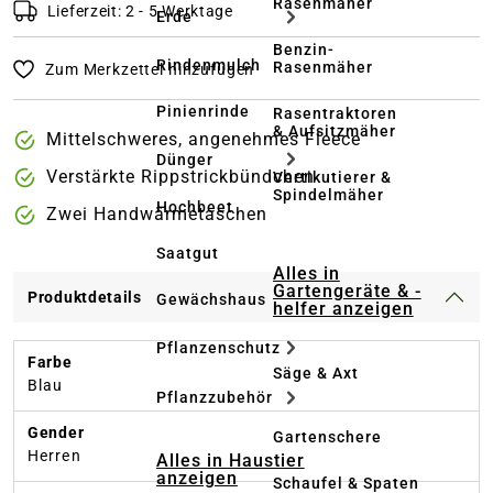
Rasenmäher
Lieferzeit: 2 - 5 Werktage
Erde
Benzin-
Rindenmulch
Rasenmäher
Zum Merkzettel hinzufügen
Pinienrinde
Rasentraktoren
& Aufsitzmäher
Mittelschweres, angenehmes Fleece
Dünger
Verstärkte Rippstrickbündchen
Vertikutierer &
Spindelmäher
Hochbeet
Zwei Handwärmetaschen
Saatgut
Alles in
Gartengeräte & -
Produktdetails
Gewächshaus
helfer anzeigen
Pflanzenschutz
Farbe
Säge & Axt
Blau
Pflanzzubehör
Gender
Gartenschere
Herren
Alles in Haustier
anzeigen
Schaufel & Spaten