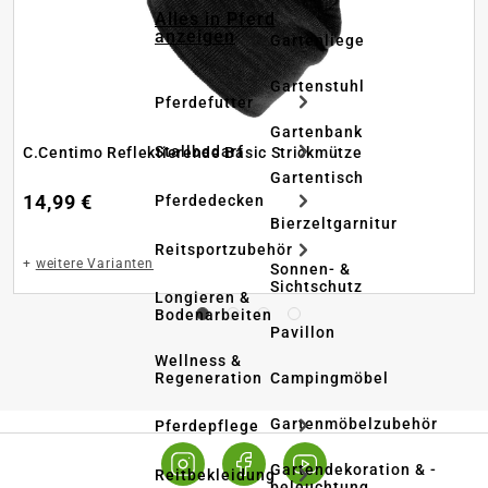
Alles in Pferd
anzeigen
Gartenliege
Gartenstuhl
Pferdefutter
Gartenbank
Stallbedarf
C.Centimo Reflektierende Basic Strickmütze
Gartentisch
14,99 €
Pferdedecken
Bierzeltgarnitur
Reitsportzubehör
+
weitere Varianten
Sonnen- &
Sichtschutz
Longieren &
Bodenarbeiten
Pavillon
Wellness &
Regeneration
Campingmöbel
Gartenmöbelzubehör
Pferdepflege
Gartendekoration & -
Reitbekleidung
beleuchtung