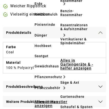
Rasenmäher
Erde
Weicher Rippstrick
Benzin-
Vielseitig einsetzbar
Rindenmulch
Rasenmäher
Pinienrinde
Rasentraktoren
& Aufsitzmäher
Produktdetails
Dünger
Vertikutierer &
Spindelmäher
Hochbeet
Farbe
Coal
Saatgut
Alles in
Material
Gartengeräte & -
Gewächshaus
100 % Polyacryl
helfer anzeigen
Pflanzenschutz
Säge & Axt
Produktbeschreibung
Pflanzzubehör
Gartenschere
Alles in Haustier
Weitere Produktinformationen
anzeigen
Schaufel & Spaten