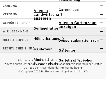
ZAHLUNG
Gartenhaus
Alles in
Landwirtschaft
VERSAND
anzeigen
Alles in Gartenzaun
GEPRÜFTER SHOP
anzeigen
Geflügelfutter
WIR LEBEN NÄHE!
Hühnerhaltung
HILFE & SERVICE
Doppelstabmattenzaun
RECHTLICHES & INFO
Weidezaun
Gartentor
Rinder- &
Gartenzaunzubehör
Alle Preise inkl. Mehrwertsteuer und ggf. zzgl. Versand
Schweinefutter
** Streichpreis entspricht dem niedrigsten Gesamtpreis innerhalb der letzten
30 Tage vor Anwendung der Preisermäßigung
© Copyright 2026 Raiffeisen Webshop GmbH & Co. KG
Alles in
Schaf- &
Gartenbewässerung
Ziegenfutter
anzeigen
Kleintierhaltung
Gartenschlauch
Nutztierhaltung
Regentonne