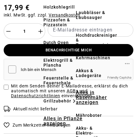
17,99 €
Holzkohlegrill
Laubbläser &
inkl. MwSt. ggf. zzgl.
Versandkosten
Laubsauger
Pizzaofen &
Pizzastein
Hochdruckreiniger
&
Dutch Oven
Terrassenreinigung
BENACHRICHTIGE MICH
Kehrmaschinen
Elektrogrill &
Plancha
Akkus &
Ladegeräte
Feuerstelle &
Friendly Captcha
Feuerschale
Mit dem Senden deiner E-Mailadresse, erklärst du dich
automatisch mit unseren
AGBs und
Alles in
Datenschutzrichtlinien
einverstanden
Rasenmäher
Grillzubehör
anzeigen
Aktuell nicht lieferbar
Mähroboter
Alles in Pflanze
anzeigen
Zum Merkzettel hinzufügen
Akku- &
Elektro-