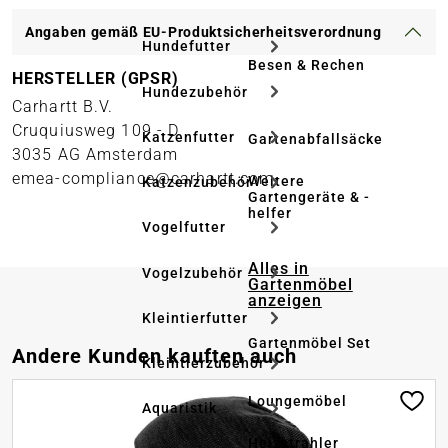
Angaben gemäß EU-Produktsicherheitsverordnung
Hundefutter
Besen & Rechen
HERSTELLER (GPSR)
Hundezubehör
Carhartt B.V.
Cruquiusweg 109 - D
Katzenfutter
Gartenabfallsäcke
3035 AG Amsterdam
emea-compliance@carhartt.com
Weitere
Katzenzubehör
Gartengeräte & -
helfer
Vogelfutter
Alles in
Vogelzubehör
Gartenmöbel
anzeigen
Kleintierfutter
Gartenmöbel Set
Produktgalerie überspringen
Andere Kunden kauften auch
Kleintierzubehör
Loungemöbel
Aquaristik
Heizstrahler