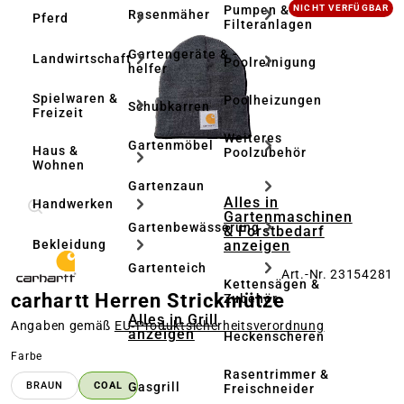
Bildergalerie überspringen
Pumpen &
NICHT VERFÜGBAR
Rasenmäher
Pferd
Filteranlagen
Gartengeräte & -
Landwirtschaft
Poolreinigung
helfer
Spielwaren &
Poolheizungen
Schubkarren
Freizeit
Weiteres
Gartenmöbel
Haus &
Poolzubehör
Wohnen
Gartenzaun
Alles in
Handwerken
Gartenmaschinen
Gartenbewässerung
& Forstbedarf
anzeigen
Bekleidung
Gartenteich
Art.-Nr. 23154281
Kettensägen &
carhartt Herren Strickmütze
Zubehör
Alles in Grill
Angaben gemäß
EU‑Produktsicherheitsverordnung
anzeigen
Heckenscheren
auswählen
Farbe
Rasentrimmer &
Gasgrill
BRAUN
COAL
Freischneider