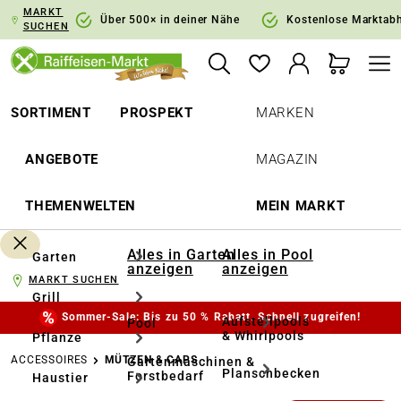
MARKT
springen
Zur Hauptnavigation springen
Über 500× in deiner Nähe
Kostenlose Marktab
SUCHEN
SORTIMENT
PROSPEKT
MARKEN
ANGEBOTE
MAGAZIN
THEMENWELTEN
MEIN MARKT
Alles in Garten
Alles in Pool
Garten
anzeigen
anzeigen
MARKT SUCHEN
Grill
Sommer-Sale: Bis zu 50 % Rabatt. Schnell zugreifen!
Aufstellpools
Pool
& Whirlpools
Pflanze
ACCESSOIRES
MÜTZEN & CAPS
Gartenmaschinen &
Planschbecken
Forstbedarf
Haustier