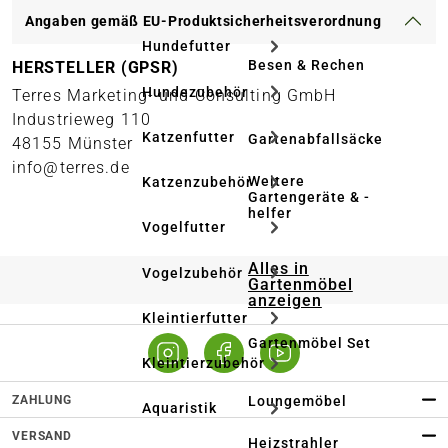
Angaben gemäß EU-Produktsicherheitsverordnung
Hundefutter
Besen & Rechen
HERSTELLER (GPSR)
Hundezubehör
Terres Marketing- und Consulting GmbH
Industrieweg 110
Katzenfutter
Gartenabfallsäcke
48155 Münster
info@terres.de
Weitere
Katzenzubehör
Gartengeräte & -
helfer
Vogelfutter
Alles in
Vogelzubehör
Gartenmöbel
anzeigen
Kleintierfutter
Gartenmöbel Set
Kleintierzubehör
ZAHLUNG
Loungemöbel
Aquaristik
VERSAND
Heizstrahler