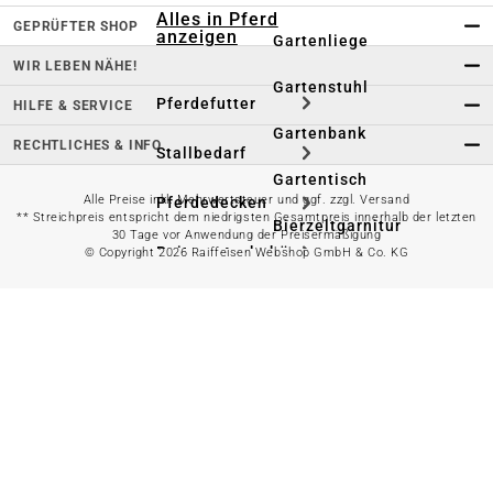
Alles in Pferd
GEPRÜFTER SHOP
anzeigen
Gartenliege
WIR LEBEN NÄHE!
Gartenstuhl
Pferdefutter
HILFE & SERVICE
Gartenbank
RECHTLICHES & INFO
Stallbedarf
Gartentisch
Alle Preise inkl. Mehrwertsteuer und ggf. zzgl. Versand
Pferdedecken
** Streichpreis entspricht dem niedrigsten Gesamtpreis innerhalb der letzten
Bierzeltgarnitur
30 Tage vor Anwendung der Preisermäßigung
Reitsportzubehör
© Copyright 2026 Raiffeisen Webshop GmbH & Co. KG
Sonnen- &
Sichtschutz
Longieren &
Bodenarbeiten
Pavillon
Wellness &
Regeneration
Campingmöbel
Gartenmöbelzubehör
Pferdepflege
Gartendekoration & -
Reitbekleidung
beleuchtung