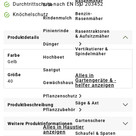
Rasenmäher
Durchtrittschutz nach EN ISO 203452
Erde
Benzin-
Knöchelschutz
Rindenmulch
Rasenmäher
Pinienrinde
Rasentraktoren
& Aufsitzmäher
Produktdetails
Dünger
Vertikutierer &
Spindelmäher
Farbe
Hochbeet
Gelb
Saatgut
Größe
Alles in
Gartengeräte & -
40
Gewächshaus
helfer anzeigen
Pflanzenschutz
Säge & Axt
Produktbeschreibung
Pflanzzubehör
Gartenschere
Weitere Produktinformationen
Alles in Haustier
anzeigen
Schaufel & Spaten