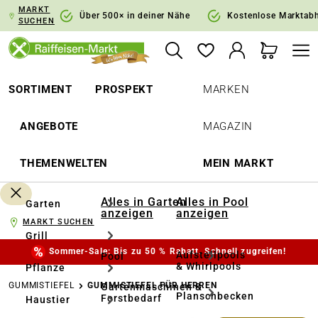
MARKT
springen
Zur Hauptnavigation springen
Über 500× in deiner Nähe
Kostenlose Marktab
SUCHEN
SORTIMENT
PROSPEKT
MARKEN
ANGEBOTE
MAGAZIN
THEMENWELTEN
MEIN MARKT
Alles in Garten
Alles in Pool
Garten
anzeigen
anzeigen
MARKT SUCHEN
Grill
Sommer-Sale: Bis zu 50 % Rabatt. Schnell zugreifen!
Aufstellpools
Pool
& Whirlpools
Pflanze
GUMMISTIEFEL
GUMMISTIEFEL FÜR HERREN
Gartenmaschinen &
Planschbecken
Forstbedarf
Haustier