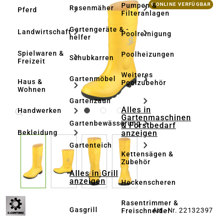
Bildergalerie überspringen
Pumpen &
9 ONLINE VERFÜGBAR
Rasenmäher
Pferd
Filteranlagen
Gartengeräte & -
Landwirtschaft
Poolreinigung
helfer
Spielwaren &
Poolheizungen
Schubkarren
Freizeit
Weiteres
Gartenmöbel
Haus &
Poolzubehör
Wohnen
Gartenzaun
Alles in
Handwerken
Gartenmaschinen
Gartenbewässerung
& Forstbedarf
anzeigen
Bekleidung
Gartenteich
Kettensägen &
Zubehör
Alles in Grill
anzeigen
Heckenscheren
Rasentrimmer &
Gasgrill
Art.-Nr. 22132397
Freischneider