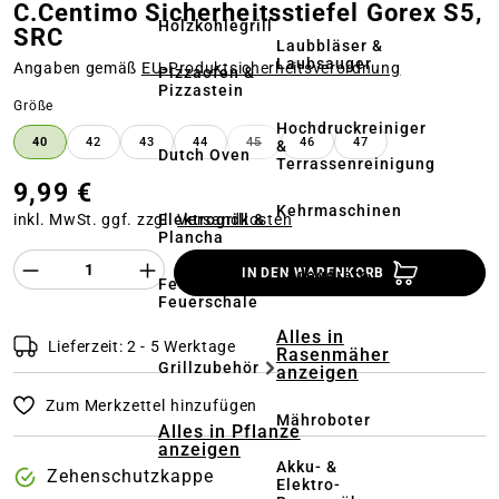
C.Centimo Sicherheitsstiefel Gorex S5,
Holzkohlegrill
SRC
Laubbläser &
Laubsauger
Angaben gemäß
EU‑Produktsicherheitsverordnung
Pizzaofen &
Pizzastein
auswählen
Größe
Hochdruckreiniger
40
42
43
44
45
46
47
&
(DIESE OPTION IST ZURZEIT NICH
Dutch Oven
Terrassenreinigung
9,99 €
Kehrmaschinen
Elektrogrill &
inkl. MwSt. ggf. zzgl.
Versandkosten
Plancha
Akkus &
Produkt Anzahl des Produktes "%product%
IN DEN WARENKORB
Ladegeräte
Feuerstelle &
Feuerschale
Alles in
Lieferzeit: 2 - 5 Werktage
Rasenmäher
Grillzubehör
anzeigen
Zum Merkzettel hinzufügen
Mähroboter
Alles in Pflanze
anzeigen
Akku- &
Zehenschutzkappe
Elektro-