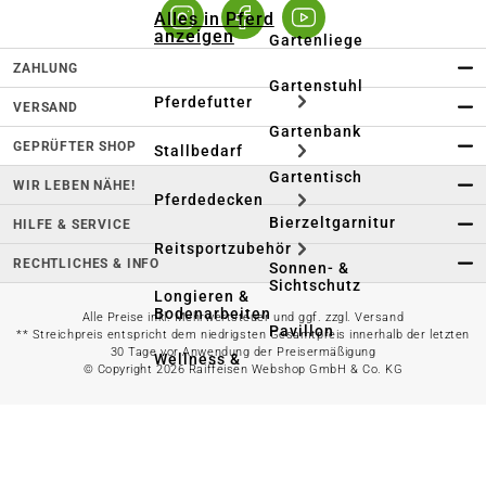
Alles in Pferd
anzeigen
Gartenliege
ZAHLUNG
Gartenstuhl
Pferdefutter
VERSAND
Gartenbank
GEPRÜFTER SHOP
Stallbedarf
Gartentisch
WIR LEBEN NÄHE!
Pferdedecken
Bierzeltgarnitur
HILFE & SERVICE
Reitsportzubehör
RECHTLICHES & INFO
Sonnen- &
Sichtschutz
Longieren &
Bodenarbeiten
Alle Preise inkl. Mehrwertsteuer und ggf. zzgl. Versand
Pavillon
** Streichpreis entspricht dem niedrigsten Gesamtpreis innerhalb der letzten
30 Tage vor Anwendung der Preisermäßigung
Wellness &
© Copyright 2026 Raiffeisen Webshop GmbH & Co. KG
Regeneration
Campingmöbel
Gartenmöbelzubehör
Pferdepflege
Gartendekoration & -
Reitbekleidung
beleuchtung