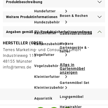
Produktbeschreibung
Hundefutter
Besen & Rechen
Weitere Produktinformationen
Hundezubehör
Angaben gemäß EU-Produktsicherheitsverordnung
Katzenfutter
Gartenabfallsäcke
HERSTELLER (GPSR)
Weitere
Katzenzubehör
Gartengeräte & -
Terres Marketing- und Consulting GmbH
helfer
Vogelfutter
Industrieweg 110
48155 Münster
Alles in
Vogelzubehör
info@terres.de
Gartenmöbel
anzeigen
Kleintierfutter
Gartenmöbel Set
Kleintierzubehör
Loungemöbel
Aquaristik
Heizstrahler