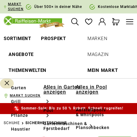
MARKT
springen
Zur Hauptnavigation springen
Über 500× in deiner Nähe
Kostenlose Marktab
SUCHEN
SORTIMENT
PROSPEKT
MARKEN
ANGEBOTE
MAGAZIN
THEMENWELTEN
MEIN MARKT
Alles in Garten
Alles in Pool
Garten
anzeigen
anzeigen
MARKT SUCHEN
Grill
Sommer-Sale: Bis zu 50 % Rabatt. Schnell zugreifen!
Aufstellpools
Pool
& Whirlpools
Pflanze
SCHUHE
SICHERHEITSSCHUHE
Gartenmaschinen &
Planschbecken
Forstbedarf
Haustier