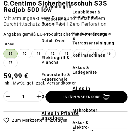
C.Centimo Sicherheitsschuh S3S
Holzkohlegrill
Redjob 500 low
Laubbläser &
Laubsauger
Mit atmungsaktivem Futter und metallfreiem
Pizzaofen &
Pizzastein
Durchtrittschutz durch Textil Zero Perforation
Hochdruckreiniger
Angaben gemäß
EU‑Produktsicherheitsverordnung
&
Dutch Oven
Terrassenreinigung
auswählen
Größe
39
40
41
42
43
44
45
46
Kehrmaschinen
Elektrogrill &
Plancha
47
Akkus &
Ladegeräte
59,99 €
Feuerstelle &
Feuerschale
inkl. MwSt. ggf. zzgl.
Versandkosten
Alles in
Rasenmäher
Produkt Anzahl des Produktes "%product%
Grillzubehör
anzeigen
IN DEN WARENKORB
Mähroboter
Alles in Pflanze
anzeigen
Zum Merkzettel hinzufügen
Akku- &
Elektro-