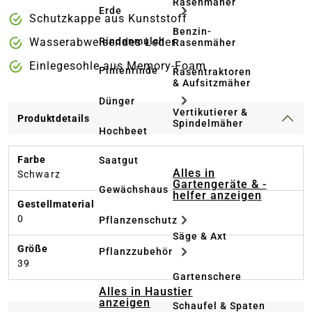
Rasenmäher
Erde
Schutzkappe aus Kunststoff
Benzin-
Rindenmulch
Wasserabweisendes Leder
Rasenmäher
Einlegesohle aus Memory-Foam
Pinienrinde
Rasentraktoren
& Aufsitzmäher
Dünger
Vertikutierer &
Produktdetails
Spindelmäher
Hochbeet
Farbe
Saatgut
Alles in
Schwarz
Gartengeräte & -
Gewächshaus
helfer anzeigen
Gestellmaterial
0
Pflanzenschutz
Säge & Axt
Größe
Pflanzzubehör
39
Gartenschere
Alles in Haustier
anzeigen
Schaufel & Spaten