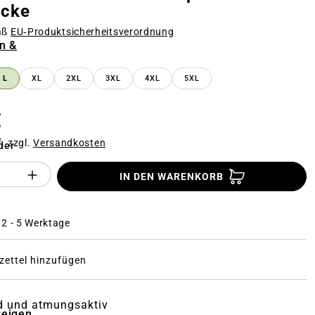
acke
äß
EU‑Produktsicherheitsverordnung
n &
n
L
XL
2XL
3XL
4XL
5XL
€
f. zzgl.
Versandkosten
der
Anzahl des Produktes "%product%": Gi
IN DEN WARENKORB
: 2 - 5 Werktage
ettel hinzufügen
 und atmungsaktiv
zeigen