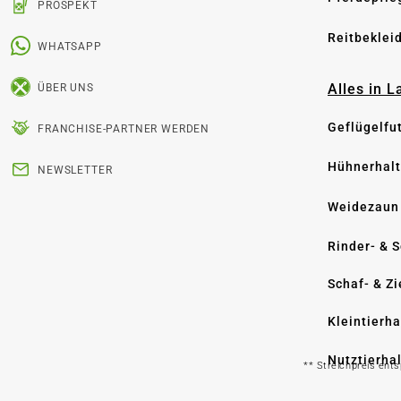
PROSPEKT
Reitbeklei
WHATSAPP
Alles in 
ÜBER UNS
Geflügelfu
FRANCHISE-PARTNER WERDEN
Hühnerhal
NEWSLETTER
Weidezaun
Rinder- & 
Schaf- & Z
Kleintierh
Nutztierha
** Streichpreis ent
Hygiene