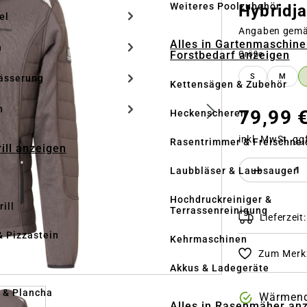
Weiteres Poolzubehör
Hybridj
el
Angaben gem
Alles in Gartenmaschine
n
Forstbedarf anzeigen
auswähle
Größe
S
M
ässerung
Kettensägen & Zubehör
h
79,99 
Heckenscheren
inkl. MwSt. gg
Rasentrimmer & Freischnei
rill anzeigen
Produkt 
Laubbläser & Laubsauger
Hochdruckreiniger &
ill
Terrassenreinigung
Lieferzeit
& Pizzastein
Kehrmaschinen
Zum Merkz
n
Akkus & Ladegeräte
l & Plancha
Wärmend
Alles in Rasenmäher an