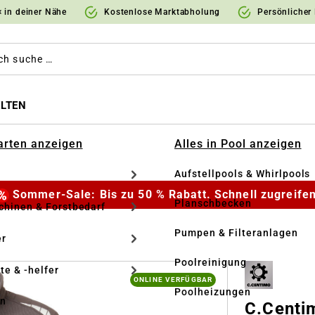
 in deiner Nähe
Kostenlose Marktabholung
Persönlicher
LTEN
Garten anzeigen
Alles in Pool anzeigen
Aufstellpools & Whirlpools
Sommer-Sale: Bis zu 50 % Rabatt. Schnell zugreifen
Planschbecken
hinen & Forstbedarf
Pumpen & Filteranlagen
r
Poolreinigung
te & -helfer
ONLINE VERFÜGBAR
Poolheizungen
en
C.Centi