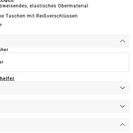
weisendes, elastisches Obermaterial
he Taschen mit Reißverschlüssen
r
äher
er
-helfer