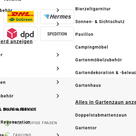
Bierzeltgarnitur
ubehör
Sonnen- & Sichtschutz
Pavillon
Pferd anzeigen
Campingmöbel
er
Gartenmöbelzubehör
Gartendekoration & -beleu
ken
Gartenhaus
ubehör
Alles in Gartenzaun anz
& Bodenarbeiten
HILFE & SERVICE
Doppelstabmattenzaun
 Regeneration
FAQ | HÄUFIGE FRAGEN
Gartentor
ge
ZAHLUNG