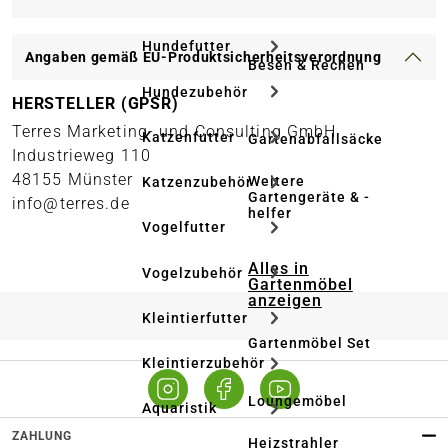
Hundefutter
Angaben gemäß EU-Produktsicherheitsverordnung
Besen & Rechen
Hundezubehör
HERSTELLER (GPSR)
Terres Marketing- und Consulting GmbH
Katzenfutter
Gartenabfallsäcke
Industrieweg 110
48155 Münster
Weitere
Katzenzubehör
Gartengeräte & -
info@terres.de
helfer
Vogelfutter
Alles in
Vogelzubehör
Gartenmöbel
anzeigen
Kleintierfutter
Gartenmöbel Set
Kleintierzubehör
Loungemöbel
Aquaristik
ZAHLUNG
Heizstrahler