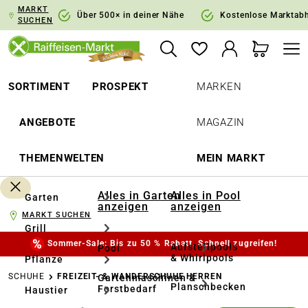
MARKT
springen
Zur Hauptnavigation springen
Über 500× in deiner Nähe
Kostenlose Marktab
SUCHEN
SORTIMENT
PROSPEKT
MARKEN
ANGEBOTE
MAGAZIN
THEMENWELTEN
MEIN MARKT
Alles in Garten
Alles in Pool
Garten
anzeigen
anzeigen
MARKT SUCHEN
Grill
Sommer-Sale: Bis zu 50 % Rabatt. Schnell zugreifen!
Aufstellpools
Pool
& Whirlpools
Pflanze
SCHUHE
FREIZEIT- & WANDERSCHUHE HERREN
Gartenmaschinen &
Planschbecken
Forstbedarf
Haustier