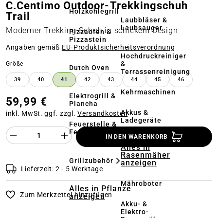
C.Centimo Outdoor-Trekkingschuh
Holzkohlegrill
Trail
Laubbläser &
Laubsauger
Moderner Trekking-Schuh in schickem Design
Pizzaofen &
Pizzastein
Angaben gemäß
EU‑Produktsicherheitsverordnung
Hochdruckreiniger
&
auswählen
Größe
Dutch Oven
Terrassenreinigung
39
40
41
42
43
44
45
46
Kehrmaschinen
Elektrogrill &
59,99 €
Plancha
Akkus &
inkl. MwSt. ggf. zzgl.
Versandkosten
Ladegeräte
Feuerstelle &
Produkt Anzahl des Produktes "%product%
Feuerschale
IN DEN WARENKORB
Alles in
Rasenmäher
Grillzubehör
anzeigen
Lieferzeit: 2 - 5 Werktage
Mähroboter
Alles in Pflanze
Zum Merkzettel hinzufügen
anzeigen
Akku- &
Elektro-