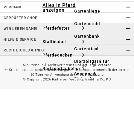
Alles in Pferd
VERSAND
anzeigen
Gartenliege
GEPRÜFTER SHOP
Gartenstuhl
Pferdefutter
WIR LEBEN NÄHE!
Gartenbank
HILFE & SERVICE
Stallbedarf
Gartentisch
RECHTLICHES & INFO
Pferdedecken
Bierzeltgarnitur
Alle Preise inkl. Mehrwertsteuer und ggf. zzgl. Versand
Reitsportzubehör
** Streichpreis entspricht dem niedrigsten Gesamtpreis innerhalb der letzten
Sonnen- &
30 Tage vor Anwendung der Preisermäßigung
Sichtschutz
© Copyright 2026 Raiffeisen Webshop GmbH & Co. KG
Longieren &
Bodenarbeiten
Pavillon
Wellness &
Regeneration
Campingmöbel
Gartenmöbelzubehör
Pferdepflege
Gartendekoration & -
Reitbekleidung
beleuchtung