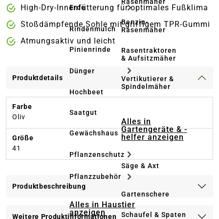
Rasenmäher
High-Dry-Innenfütterung für optimales Fußklima
Erde
Benzin-
Stoßdämpfende Sohle mit griffigem TPR-Gummi
Rindenmulch
Rasenmäher
Atmungsaktiv und leicht
Pinienrinde
Rasentraktoren
& Aufsitzmäher
Dünger
Produktdetails
Vertikutierer &
Spindelmäher
Hochbeet
Farbe
Saatgut
Oliv
Alles in
Gartengeräte & -
Gewächshaus
helfer anzeigen
Größe
41
Pflanzenschutz
Säge & Axt
Pflanzzubehör
Produktbeschreibung
Gartenschere
Alles in Haustier
anzeigen
Schaufel & Spaten
Weitere Produktinformationen