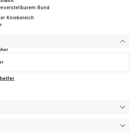
enverstellbarem Bund
ter Kniebereich
r
äher
er
-helfer