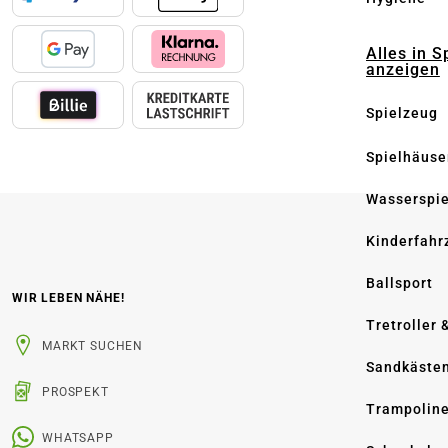
Alles in S
anzeigen
Spielzeug
Spielhäuse
Wasserspi
Kinderfahr
Ballsport
WIR LEBEN NÄHE!
Tretroller 
MARKT SUCHEN
Sandkäste
PROSPEKT
Trampolin
WHATSAPP