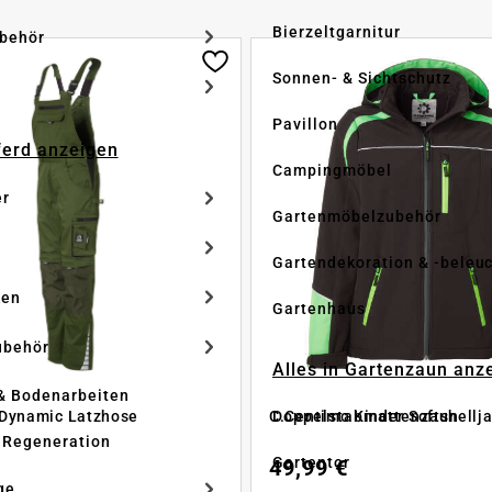
Bierzeltgarnitur
ubehör
Sonnen- & Sichtschutz
Pavillon
Pferd anzeigen
Campingmöbel
er
Gartenmöbelzubehör
Gartendekoration & -beleu
ken
Gartenhaus
ubehör
Alles in Gartenzaun anz
& Bodenarbeiten
Doppelstabmattenzaun
Dynamic Latzhose
C.Centimo Kinder Softshellj
 Regeneration
Gartentor
49,99 €
ge