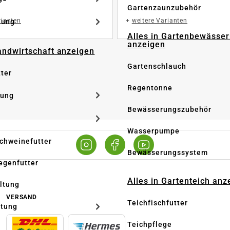
Gartenzaunzubehör
rianten
+
weitere Varianten
dung
Alles in Gartenbewässe
anzeigen
Landwirtschaft anzeigen
Gartenschlauch
tter
Regentonne
tung
Bewässerungszubehör
Wasserpumpe
Schweinefutter
Bewässerungssystem
iegenfutter
Alles in Gartenteich anz
altung
VERSAND
Teichfischfutter
ltung
Teichpflege