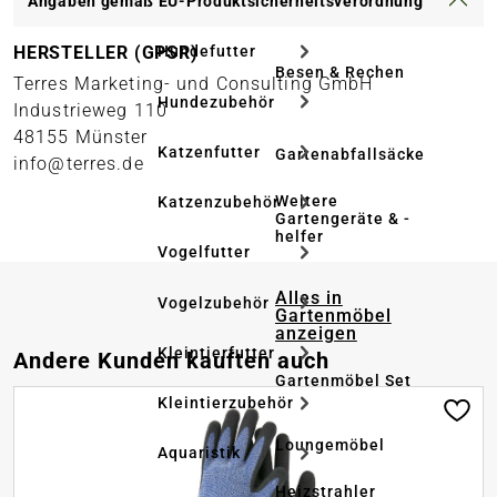
Angaben gemäß EU-Produktsicherheitsverordnung
HERSTELLER (GPSR)
Hundefutter
Besen & Rechen
Terres Marketing- und Consulting GmbH
Hundezubehör
Industrieweg 110
48155 Münster
Katzenfutter
Gartenabfallsäcke
info@terres.de
Weitere
Katzenzubehör
Gartengeräte & -
helfer
Vogelfutter
Alles in
Vogelzubehör
Gartenmöbel
anzeigen
Kleintierfutter
Produktgalerie überspringen
Andere Kunden kauften auch
Gartenmöbel Set
Kleintierzubehör
Loungemöbel
Aquaristik
Heizstrahler