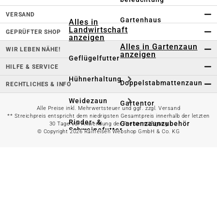
VERSAND
Gartenhaus
Alles in
Landwirtschaft
GEPRÜFTER SHOP
anzeigen
Alles in Gartenzaun
WIR LEBEN NÄHE!
anzeigen
Geflügelfutter
HILFE & SERVICE
Hühnerhaltung
Doppelstabmattenzaun
RECHTLICHES & INFO
Weidezaun
Gartentor
Alle Preise inkl. Mehrwertsteuer und ggf. zzgl. Versand
** Streichpreis entspricht dem niedrigsten Gesamtpreis innerhalb der letzten
Rinder- &
Gartenzaunzubehör
30 Tage vor Anwendung der Preisermäßigung
Schweinefutter
© Copyright 2026 Raiffeisen Webshop GmbH & Co. KG
Alles in
Schaf- &
Gartenbewässerung
Ziegenfutter
anzeigen
Kleintierhaltung
Gartenschlauch
Nutztierhaltung
Regentonne