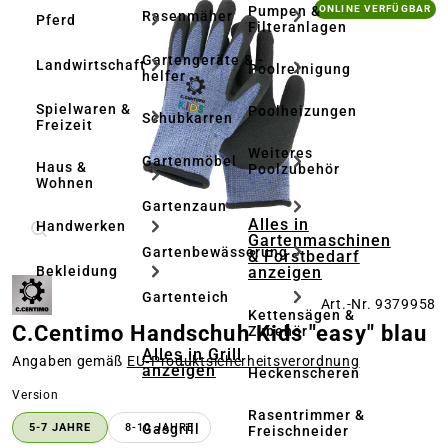
Bildergalerie überspringen
Pumpen &
ONLINE VERFÜGBAR
Rasenmäher
Pferd
Filteranlagen
Gartengeräte & -
Landwirtschaft
Poolreinigung
helfer
Spielwaren &
Poolheizungen
Schubkarren
Freizeit
Weiteres
Gartenmöbel
Haus &
Poolzubehör
Wohnen
Gartenzaun
Alles in
Handwerken
Gartenmaschinen
Gartenbewässerung
& Forstbedarf
anzeigen
Bekleidung
Gartenteich
Art.-Nr. 9379958
Kettensägen &
C.Centimo Handschuh Kids "easy" blau
Zubehör
Alles in Grill
Angaben gemäß
EU‑Produktsicherheitsverordnung
anzeigen
Heckenscheren
auswählen
Version
Rasentrimmer &
Gasgrill
5-7 JAHRE
8-10 JAHRE
Freischneider