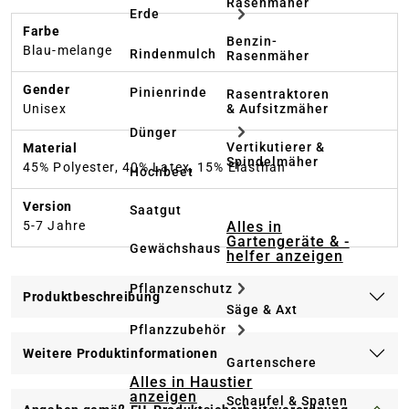
Rasenmäher
Erde
Farbe
Benzin-
Blau-melange
Rindenmulch
Rasenmäher
Gender
Pinienrinde
Rasentraktoren
& Aufsitzmäher
Unisex
Dünger
Vertikutierer &
Material
Spindelmäher
45% Polyester, 40% Latex, 15% Elasthan
Hochbeet
Version
Saatgut
Alles in
5-7 Jahre
Gartengeräte & -
Gewächshaus
helfer anzeigen
Pflanzenschutz
Produktbeschreibung
Säge & Axt
Pflanzzubehör
Weitere Produktinformationen
Gartenschere
Alles in Haustier
anzeigen
Schaufel & Spaten