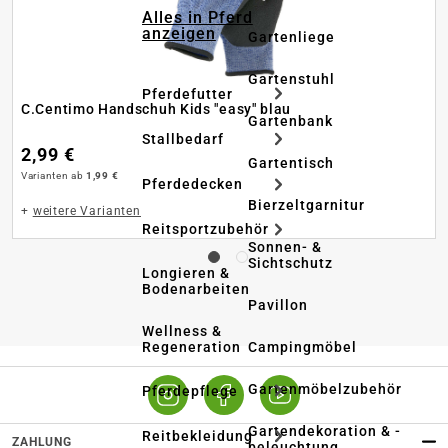
Alles in Pferd
anzeigen
Gartenliege
Gartenstuhl
Pferdefutter
C.Centimo Handschuh Kids "easy" blau
Gartenbank
Stallbedarf
2,99 €
Gartentisch
Varianten ab
1,99 €
Pferdedecken
Bierzeltgarnitur
+
weitere Varianten
Reitsportzubehör
Sonnen- &
Sichtschutz
Longieren &
Bodenarbeiten
Pavillon
Wellness &
Regeneration
Campingmöbel
Gartenmöbelzubehör
Pferdepflege
Gartendekoration & -
Reitbekleidung
ZAHLUNG
beleuchtung