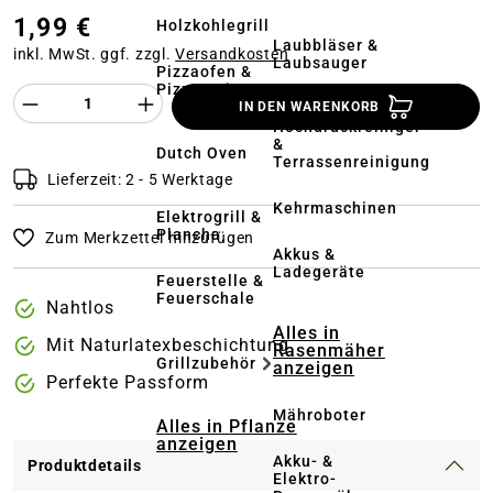
1,99 €
Holzkohlegrill
Laubbläser &
inkl. MwSt. ggf. zzgl.
Versandkosten
Laubsauger
Pizzaofen &
Pizzastein
Produkt Anzahl des Produktes "%product%
IN DEN WARENKORB
Hochdruckreiniger
&
Dutch Oven
Terrassenreinigung
Lieferzeit: 2 - 5 Werktage
Kehrmaschinen
Elektrogrill &
Plancha
Zum Merkzettel hinzufügen
Akkus &
Ladegeräte
Feuerstelle &
Feuerschale
Nahtlos
Alles in
Mit Naturlatexbeschichtung
Rasenmäher
Grillzubehör
anzeigen
Perfekte Passform
Mähroboter
Alles in Pflanze
anzeigen
Akku- &
Produktdetails
Elektro-