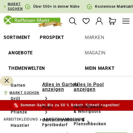
MARKT
springen
Zur Hauptnavigation springen
Über 500× in deiner Nähe
Kostenlose Marktab
SUCHEN
SORTIMENT
PROSPEKT
MARKEN
ANGEBOTE
MAGAZIN
THEMENWELTEN
MEIN MARKT
Alles in Garten
Alles in Pool
Garten
anzeigen
anzeigen
MARKT SUCHEN
Grill
Sommer-Sale: Bis zu 50 % Rabatt. Schnell zugreifen!
Aufstellpools
Pool
& Whirlpools
Pflanze
ARBEITSKLEIDUNG
ARBEITSHANDSCHUHE
Gartenmaschinen &
Planschbecken
Forstbedarf
Haustier