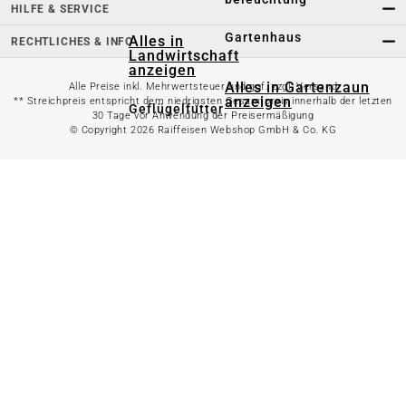
HILFE & SERVICE
Gartenhaus
Alles in
RECHTLICHES & INFO
Landwirtschaft
anzeigen
Alles in Gartenzaun
Alle Preise inkl. Mehrwertsteuer und ggf. zzgl. Versand
anzeigen
** Streichpreis entspricht dem niedrigsten Gesamtpreis innerhalb der letzten
Geflügelfutter
30 Tage vor Anwendung der Preisermäßigung
© Copyright 2026 Raiffeisen Webshop GmbH & Co. KG
Hühnerhaltung
Doppelstabmattenzaun
Weidezaun
Gartentor
Rinder- &
Gartenzaunzubehör
Schweinefutter
Alles in
Schaf- &
Gartenbewässerung
Ziegenfutter
anzeigen
Kleintierhaltung
Gartenschlauch
Nutztierhaltung
Regentonne