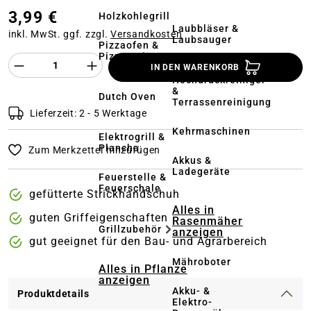
3,99 €
Holzkohlegrill
Laubbläser &
inkl. MwSt. ggf. zzgl.
Versandkosten
Laubsauger
Pizzaofen &
Pizzastein
Produkt Anzahl des Produktes "%product%
IN DEN WARENKORB
Hochdruckreiniger
&
Dutch Oven
Terrassenreinigung
Lieferzeit: 2 - 5 Werktage
Kehrmaschinen
Elektrogrill &
Plancha
Zum Merkzettel hinzufügen
Akkus &
Ladegeräte
Feuerstelle &
Feuerschale
gefütterte Strickhandschuh
Alles in
guten Griffeigenschaften
Rasenmäher
Grillzubehör
anzeigen
gut geeignet für den Bau- und Agrarbereich
Mähroboter
Alles in Pflanze
anzeigen
Akku- &
Produktdetails
Elektro-