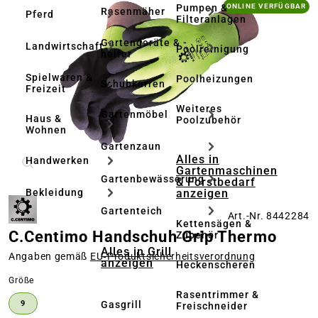
Bildergalerie überspringen
Pumpen &
ONLINE VERFÜGBAR
Rasenmäher
Pferd
Filteranlagen
Gartengeräte & -
Landwirtschaft
Poolreinigung
helfer
Spielwaren &
Poolheizungen
Schubkarren
Freizeit
Weiteres
Gartenmöbel
Haus &
Poolzubehör
Wohnen
Gartenzaun
Alles in
Handwerken
Gartenmaschinen
Gartenbewässerung
& Forstbedarf
anzeigen
Bekleidung
Gartenteich
Art.-Nr. 8442284
Kettensägen &
C.Centimo Handschuh Grip Thermo
Zubehör
Alles in Grill
Angaben gemäß
EU‑Produktsicherheitsverordnung
anzeigen
Heckenscheren
auswählen
Größe
Rasentrimmer &
Gasgrill
9
Freischneider