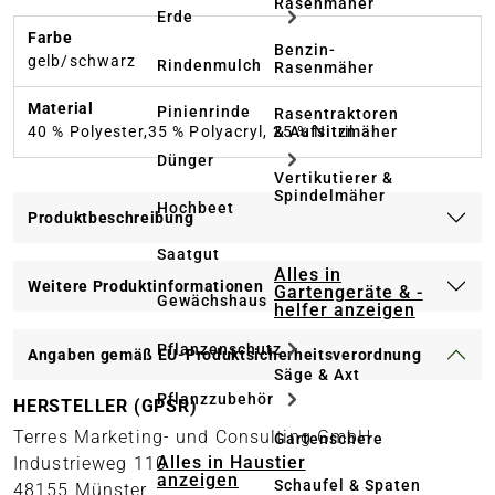
Rasenmäher
Erde
Farbe
Benzin-
gelb/schwarz
Rindenmulch
Rasenmäher
Material
Pinienrinde
Rasentraktoren
& Aufsitzmäher
40 % Polyester,35 % Polyacryl, 25 % Nitril
Dünger
Vertikutierer &
Spindelmäher
Hochbeet
Produktbeschreibung
Saatgut
Alles in
Weitere Produktinformationen
Gartengeräte & -
Gewächshaus
helfer anzeigen
Pflanzenschutz
Angaben gemäß EU-Produktsicherheitsverordnung
Säge & Axt
Pflanzzubehör
HERSTELLER (GPSR)
Terres Marketing- und Consulting GmbH
Gartenschere
Alles in Haustier
Industrieweg 110
anzeigen
Schaufel & Spaten
48155 Münster