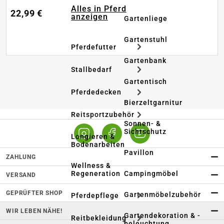
Alles in Pferd
22,99 €
anzeigen
Gartenliege
Gartenstuhl
Pferdefutter
Gartenbank
Stallbedarf
Gartentisch
Pferdedecken
Bierzeltgarnitur
Reitsportzubehör
Sonnen- &
Sichtschutz
Longieren &
Bodenarbeiten
Pavillon
ZAHLUNG
Wellness &
Regeneration
Campingmöbel
VERSAND
GEPRÜFTER SHOP
Gartenmöbelzubehör
Pferdepflege
WIR LEBEN NÄHE!
Gartendekoration & -
Reitbekleidung
beleuchtung