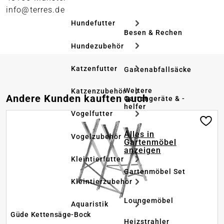
info@terres.de
Hundefutter
Besen & Rechen
Hundezubehör
Katzenfutter
Gartenabfallsäcke
Weitere
Katzenzubehör
Produktgalerie überspringen
Andere Kunden kauften auch
Gartengeräte & -
helfer
Vogelfutter
Alles in
Vogelzubehör
Gartenmöbel
anzeigen
Kleintierfutter
Gartenmöbel Set
Kleintierzubehör
Loungemöbel
Aquaristik
Güde Kettensäge-Bock
Heizstrahler