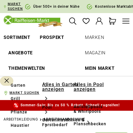
MARKT
springen
Zur Hauptnavigation springen
Über 500× in deiner Nähe
Kostenlose Marktab
SUCHEN
SORTIMENT
PROSPEKT
MARKEN
ANGEBOTE
MAGAZIN
THEMENWELTEN
MEIN MARKT
Alles in Garten
Alles in Pool
Garten
anzeigen
anzeigen
MARKT SUCHEN
Grill
Sommer-Sale: Bis zu 50 % Rabatt. Schnell zugreifen!
Aufstellpools
Pool
& Whirlpools
Pflanze
ARBEITSKLEIDUNG
ARBEITSHANDSCHUHE
Gartenmaschinen &
Planschbecken
Forstbedarf
Haustier