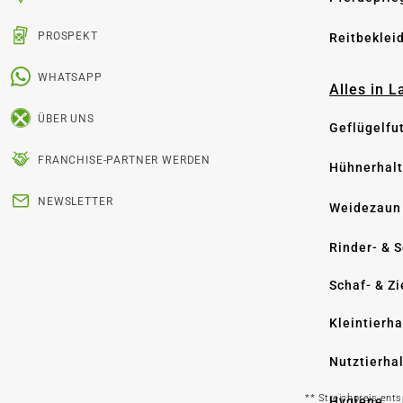
PROSPEKT
Reitbeklei
WHATSAPP
Alles in 
ÜBER UNS
Geflügelfu
FRANCHISE-PARTNER WERDEN
Hühnerhal
NEWSLETTER
Weidezaun
Rinder- & 
Schaf- & Z
Kleintierh
Nutztierha
** Streichpreis ent
Hygiene