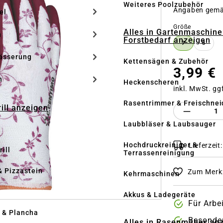
Weiteres Poolzubehör
Angaben gem
el
auswähle
Größe
Alles in Gartenmaschine
n
Forstbedarf anzeigen
7
8
ässerung
Kettensägen & Zubehör
3,99 €
h
Heckenscheren
inkl. MwSt. gg
Rasentrimmer & Freischnei
rill anzeigen
Produkt 
Laubbläser & Laubsauger
Hochdruckreiniger &
Lieferzeit
ill
Terrassenreinigung
& Pizzastein
Zum Merkz
Kehrmaschinen
n
Akkus & Ladegeräte
Für Arbe
l & Plancha
Besonde
Alles in Rasenmäher an