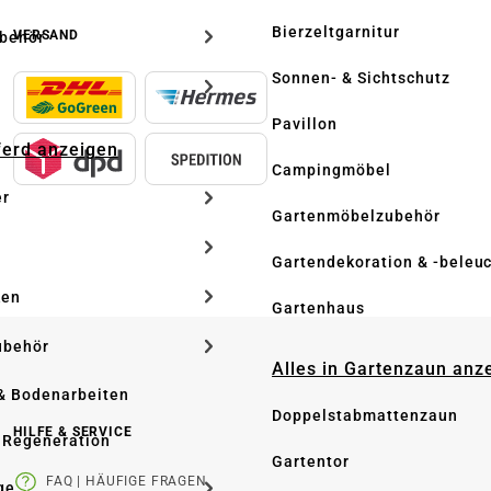
Bierzeltgarnitur
VERSAND
ubehör
Sonnen- & Sichtschutz
Pavillon
Pferd anzeigen
Campingmöbel
er
Gartenmöbelzubehör
Gartendekoration & -beleu
ken
Gartenhaus
ubehör
Alles in Gartenzaun anz
& Bodenarbeiten
Doppelstabmattenzaun
HILFE & SERVICE
 Regeneration
Gartentor
FAQ | HÄUFIGE FRAGEN
ge