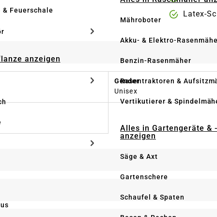
e & Feuerschale
Latex-S
Mähroboter
ör
Akku- & Elektro-Rasenmähe
Pflanze anzeigen
Benzin-Rasenmäher
Rasentraktoren & Aufsitzm
Gender
Unisex
Vertikutierer & Spindelmäh
ch
e
Alles in Gartengeräte & 
anzeigen
Säge & Axt
Gartenschere
Schaufel & Spaten
us