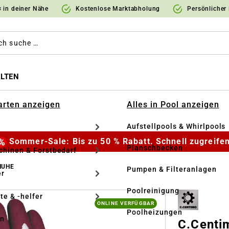
 in deiner Nähe
Kostenlose Marktabholung
Persönlicher
LTEN
Garten anzeigen
Alles in Pool anzeigen
Aufstellpools & Whirlpools
Sommer-Sale: Bis zu 50 % Rabatt. Schnell zugreifen
Planschbecken
hinen & Forstbedarf
HUHE
Pumpen & Filteranlagen
r
Poolreinigung
te & -helfer
ONLINE VERFÜGBAR
Poolheizungen
en
C.Centi