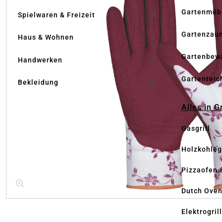
Gartenmöb
Spielwaren & Freizeit
Gartenzau
Haus & Wohnen
Gartenbew
Handwerken
Gartenteic
Bekleidung
Alles in G
Gasgrill
Holzkohlegr
Pizzaofen 
Dutch Ove
Elektrogril