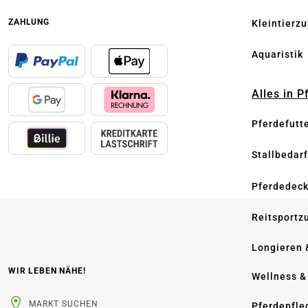
ZAHLUNG
Kleintierz
Aquaristik
Alles in 
Pferdefutt
Stallbedarf
Pferdedec
Reitsportz
Longieren 
WIR LEBEN NÄHE!
Wellness &
MARKT SUCHEN
Pferdepfle