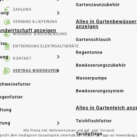
Gartenzaunzubehör
ZAHLUNG
dung
Alles in Gartenbewässe
VERSAND & LIEFERUNG
anzeigen
Landwirtschaft anzeigen
WIDERRUF & RÜCKSENDUNG
Gartenschlauch
tter
ENTSORGUNG ELEKTROALTGERÄTE
Regentonne
tung
KONTAKT
Bewässerungszubehör
VERTRAG WIDERRUFEN
Wasserpumpe
Schweinefutter
Bewässerungssystem
iegenfutter
Alles in Gartenteich anz
altung
Teichfischfutter
ltung
Alle Preise inkl. Mehrwertsteuer und ggf. zzgl. Versand
Teichpflege
spricht dem niedrigsten Gesamtpreis innerhalb der letzten 30 Tage vor Anwendung