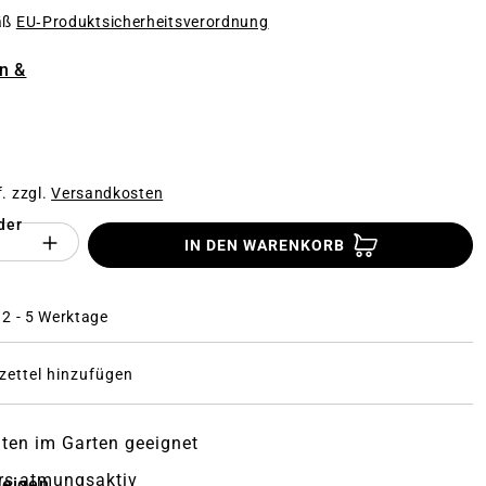
äß
EU‑Produktsicherheitsverordnung
n
n &
f. zzgl.
Versandkosten
der
Anzahl des Produktes "%product%": Gi
IN DEN WARENKORB
: 2 - 5 Werktage
ettel hinzufügen
iten im Garten geeignet
rs atmungsaktiv
zeigen