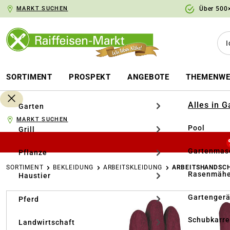
MARKT SUCHEN
Über 500×
springen
Zur Hauptnavigation springen
SORTIMENT
PROSPEKT
ANGEBOTE
THEMENWE
Alles in 
Garten
MARKT SUCHEN
Pool
Grill
Gartenmasc
Pflanze
SORTIMENT
BEKLEIDUNG
ARBEITSKLEIDUNG
ARBEITSHANDSC
Rasenmähe
Haustier
Bildergalerie überspringen
Gartengerä
Pferd
Schubkarr
Landwirtschaft