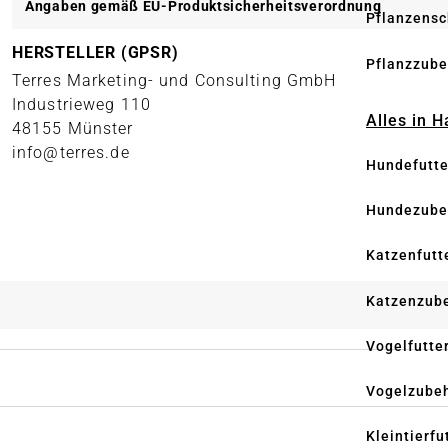
Angaben gemäß EU-Produktsicherheitsverordnung
Pflanzensc
HERSTELLER (GPSR)
Pflanzzube
Terres Marketing- und Consulting GmbH
Industrieweg 110
Alles in 
48155 Münster
info@terres.de
Hundefutte
Hundezube
Katzenfutt
Katzenzub
Vogelfutte
Vogelzube
Kleintierfu