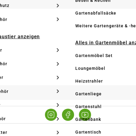
Besen & Rechen
hutz
Gartenabfallsäcke
hör
Weitere Gartengeräte & -he
Haustier anzeigen
Alles in Gartenmöbel an
r
Gartenmöbel Set
hör
Loungemöbel
er
Heizstrahler
ehör
Gartenliege
r
Gartenstuhl
hör
Gartenbank
Gartentisch
tter