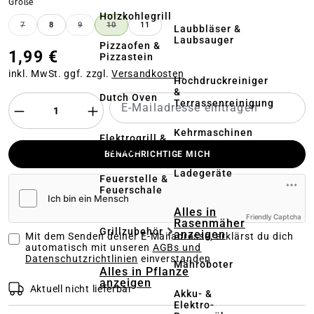
auswählen
Größe
Holzkohlegrill
7
8
9
10
11
Laubbläser &
(DIESE OPTION IST ZURZEIT NICHT VERFÜGBAR.)
(DIESE OPTION IST ZURZEIT NICHT VERFÜGBAR.)
(DIESE OPTION IST ZURZEIT NICHT VERFÜGBA
Laubsauger
Pizzaofen &
1,99 €
Pizzastein
inkl. MwSt. ggf. zzgl.
Versandkosten
Hochdruckreiniger
&
Dutch Oven
Terrassenreinigung
Kehrmaschinen
Elektrogrill &
Plancha
BENACHRICHTIGE MICH
Akkus &
Ladegeräte
Feuerstelle &
Feuerschale
Alles in
Friendly Captcha
Rasenmäher
Grillzubehör
anzeigen
Mit dem Senden deiner E-Mailadresse, erklärst du dich
automatisch mit unseren
AGBs und
Datenschutzrichtlinien
einverstanden
Mähroboter
Alles in Pflanze
anzeigen
Aktuell nicht lieferbar
Akku- &
Elektro-