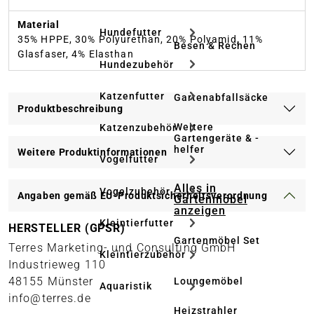
Material
Hundefutter
35% HPPE, 30% Polyurethan, 20% Polyamid, 11%
Besen & Rechen
Glasfaser, 4% Elasthan
Hundezubehör
Katzenfutter
Gartenabfallsäcke
Produktbeschreibung
Weitere
Katzenzubehör
Gartengeräte & -
helfer
Weitere Produktinformationen
Vogelfutter
Alles in
Vogelzubehör
Angaben gemäß EU-Produktsicherheitsverordnung
Gartenmöbel
anzeigen
Kleintierfutter
HERSTELLER (GPSR)
Gartenmöbel Set
Terres Marketing- und Consulting GmbH
Kleintierzubehör
Industrieweg 110
48155 Münster
Loungemöbel
Aquaristik
info@terres.de
Heizstrahler