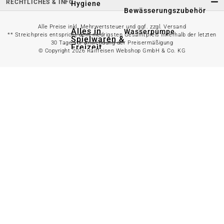
RECHTLICHES & INFO
Hygiene
Bewässerungszubehör
Alle Preise inkl. Mehrwertsteuer und ggf. zzgl. Versand
Alles in
Wasserpumpe
** Streichpreis entspricht dem niedrigsten Gesamtpreis innerhalb der letzten
Spielwaren &
30 Tage vor Anwendung der Preisermäßigung
Freizeit
© Copyright 2026 Raiffeisen Webshop GmbH & Co. KG
Bewässerungssystem
anzeigen
Spielzeug
Alles in
Gartenteich
anzeigen
Spielhäuser
Teichfischfutter
Wasserspielzeug
Teichpflege
Kinderfahrzeuge
Teichzubehör
Ballsport
Tretroller &
Alles in
Inlineskates
Grillzubehör
anzeigen
Sandkästen