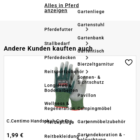
Alles in Pferd
anzeigen
Gartenliege
Gartenstuhl
Pferdefutter
Gartenbank
Stallbedarf
Produktgalerie überspringen
Andere Kunden kauften auch
Gartentisch
Pferdedecken
Bierzeltgarnitur
Reitsportzubehör
Sonnen- &
Sichtschutz
Longieren &
Bodenarbeiten
Pavillon
Wellness &
Regeneration
Campingmöbel
C.Centimo Handschuh Cut Pro
Gartenmöbelzubehör
Pferdepflege
1,99 €
Gartendekoration & -
Reitbekleidung
beleuchtung