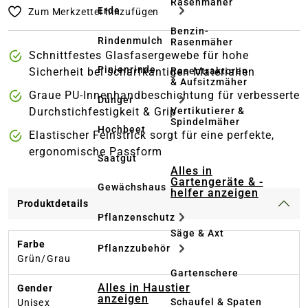
Rasenmäher
Erde
Zum Merkzettel hinzufügen
Benzin-
Rindenmulch
Rasenmäher
Schnittfestes Glasfasergewebe für hohe
Pinienrinde
Rasentraktoren
Sicherheit bei scharfkantigen Materialien
& Aufsitzmäher
Graue PU-Innenhandbeschichtung für verbesserte
Dünger
Vertikutierer &
Durchstichfestigkeit & Grip
Spindelmäher
Hochbeet
Elastischer Feinstrick sorgt für eine perfekte,
ergonomische Passform
Saatgut
Alles in
Gartengeräte & -
Gewächshaus
helfer anzeigen
Produktdetails
Pflanzenschutz
Säge & Axt
Farbe
Pflanzzubehör
Grün/Grau
Gartenschere
Alles in Haustier
Gender
anzeigen
Schaufel & Spaten
Unisex