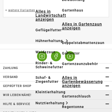
Gartenhaus
+
weitere Varianten
Alles in
Landwirtschaft
anzeigen
Alles in Gartenzaun
anzeigen
Geflügelfutter
Hühnerhaltung
Doppelstabmattenzaun
Weidezaun
Gartentor
Rinder- &
Gartenzaunzubehör
Schweinefutter
ZAHLUNG
VERSAND
Alles in
Schaf- &
Gartenbewässerung
Ziegenfutter
anzeigen
GEPRÜFTER SHOP
Kleintierhaltung
WIR LEBEN NÄHE!
Gartenschlauch
Nutztierhaltung
HILFE & SERVICE
Regentonne