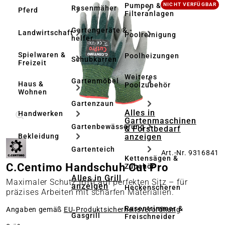
Bildergalerie überspringen
Pumpen &
NICHT VERFÜGBAR
Rasenmäher
Pferd
Filteranlagen
Gartengeräte & -
Landwirtschaft
Poolreinigung
helfer
Spielwaren &
Poolheizungen
Schubkarren
Freizeit
Weiteres
Gartenmöbel
Haus &
Poolzubehör
Wohnen
Gartenzaun
Alles in
Handwerken
Gartenmaschinen
Gartenbewässerung
& Forstbedarf
anzeigen
Bekleidung
Gartenteich
Art.-Nr. 9316841
Kettensägen &
C.Centimo Handschuh Cut Pro
Zubehör
Alles in Grill
Maximaler Schutz trifft auf perfekten Sitz – für
anzeigen
Heckenscheren
präzises Arbeiten mit scharfen Materialien.
Rasentrimmer &
Angaben gemäß
EU‑Produktsicherheitsverordnung
Gasgrill
Freischneider