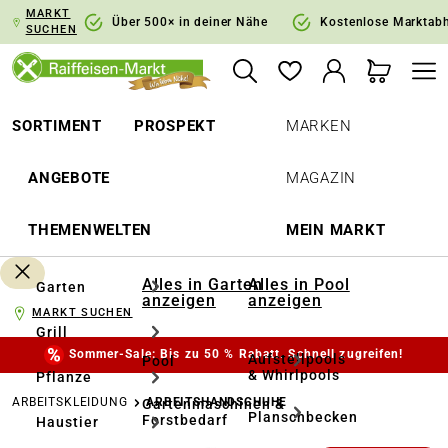
MARKT
springen
Zur Hauptnavigation springen
Über 500× in deiner Nähe
Kostenlose Marktab
SUCHEN
SORTIMENT
PROSPEKT
MARKEN
ANGEBOTE
MAGAZIN
THEMENWELTEN
MEIN MARKT
Alles in Garten
Alles in Pool
Garten
anzeigen
anzeigen
MARKT SUCHEN
Grill
Sommer-Sale: Bis zu 50 % Rabatt. Schnell zugreifen!
Aufstellpools
Pool
& Whirlpools
Pflanze
ARBEITSKLEIDUNG
ARBEITSHANDSCHUHE
Gartenmaschinen &
Planschbecken
Forstbedarf
Haustier