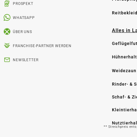
PROSPEKT
Reitbeklei
WHATSAPP
Alles in 
ÜBER UNS
Geflügelfu
FRANCHISE-PARTNER WERDEN
Hühnerhal
NEWSLETTER
Weidezaun
Rinder- & 
Schaf- & Z
Kleintierh
Nutztierha
** Streichpreis ent
Hygiene