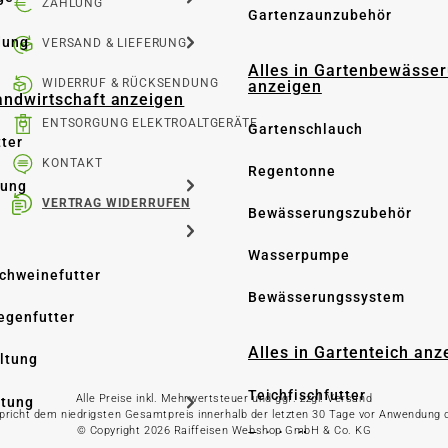
ZAHLUNG
Gartenzaunzubehör
dung
VERSAND & LIEFERUNG
Alles in Gartenbewässe
WIDERRUF & RÜCKSENDUNG
anzeigen
Landwirtschaft anzeigen
ENTSORGUNG ELEKTROALTGERÄTE
Gartenschlauch
tter
KONTAKT
Regentonne
tung
VERTRAG WIDERRUFEN
Bewässerungszubehör
Wasserpumpe
Schweinefutter
Bewässerungssystem
iegenfutter
Alles in Gartenteich anz
altung
Teichfischfutter
Alle Preise inkl. Mehrwertsteuer und ggf. zzgl. Versand
ltung
spricht dem niedrigsten Gesamtpreis innerhalb der letzten 30 Tage vor Anwendung
© Copyright 2026 Raiffeisen Webshop GmbH & Co. KG
Teichpflege