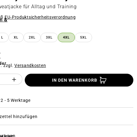
weatjacke für Alltag und Training
äß
EU‑Produktsicherheitsverordnung
n &
n
L
XL
2XL
3XL
4XL
5XL
€
der
f. zzgl.
Versandkosten
Anzahl des Produktes "%product%": Gi
IN DEN WARENKORB
: 2 - 5 Werktage
ettel hinzufügen
kragen
zeigen