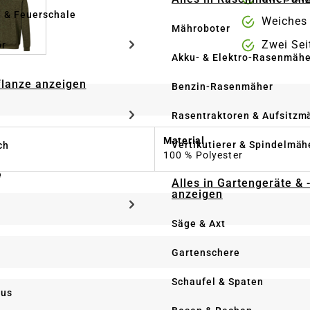
e & Feuerschale
Weiches 
Mähroboter
Zwei Sei
ör
Akku- & Elektro-Rasenmähe
Pflanze anzeigen
Benzin-Rasenmäher
Rasentraktoren & Aufsitzm
Material
Vertikutierer & Spindelmäh
ch
100 % Polyester
e
Alles in Gartengeräte & 
anzeigen
Säge & Axt
Gartenschere
Schaufel & Spaten
us