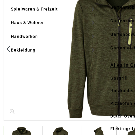
Gartenmöb
Spielwaren & Freizeit
Gartenzau
Haus & Wohnen
Gartenbew
Handwerken
Gartenteic
Bekleidung
Alles in G
Gasgrill
Holzkohlegr
Pizzaofen 
Dutch Ove
Elektrogril