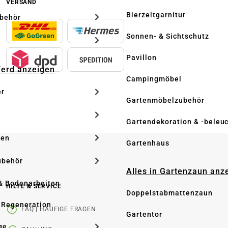
VERSAND
Bierzeltgarnitur
ubehör
Sonnen- & Sichtschutz
Pavillon
Pferd anzeigen
Campingmöbel
er
Gartenmöbelzubehör
Gartendekoration & -beleu
ken
Gartenhaus
ubehör
Alles in Gartenzaun anz
& Bodenarbeiten
HILFE & SERVICE
Doppelstabmattenzaun
 Regeneration
FAQ | HÄUFIGE FRAGEN
Gartentor
ge