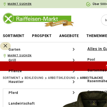
MARKT SUCHEN
Über 500×
springen
Zur Hauptnavigation springen
SORTIMENT
PROSPEKT
ANGEBOTE
THEMENWE
Alles in 
Garten
MARKT SUCHEN
Pool
Grill
Gartenmasc
Pflanze
SORTIMENT
BEKLEIDUNG
ARBEITSKLEIDUNG
ARBEITSJACKE
Rasenmähe
Haustier
Bildergalerie überspringen
Gartengerä
Pferd
Schubkarr
Landwirtschaft