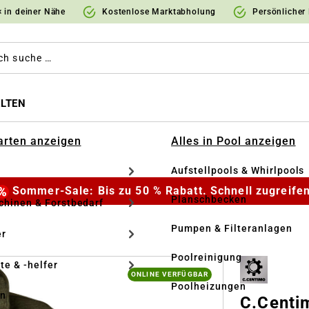
 in deiner Nähe
Kostenlose Marktabholung
Persönlicher
LTEN
Garten anzeigen
Alles in Pool anzeigen
Aufstellpools & Whirlpools
Sommer-Sale: Bis zu 50 % Rabatt. Schnell zugreifen
Planschbecken
hinen & Forstbedarf
Pumpen & Filteranlagen
r
Poolreinigung
te & -helfer
ONLINE VERFÜGBAR
Poolheizungen
en
C.Centi