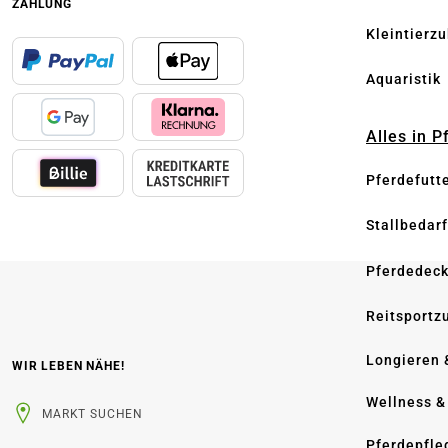
ZAHLUNG
Kleintierz
Aquaristik
Alles in 
Pferdefutt
Stallbedarf
Pferdedec
Reitsportz
Longieren 
WIR LEBEN NÄHE!
Wellness &
MARKT SUCHEN
Pferdepfle