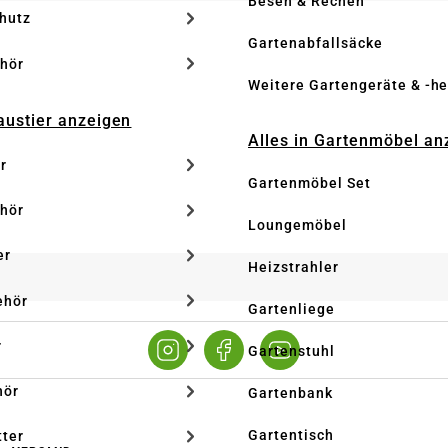
Besen & Rechen
hutz
Gartenabfallsäcke
hör
Weitere Gartengeräte & -he
Haustier anzeigen
Alles in Gartenmöbel an
r
Gartenmöbel Set
hör
Loungemöbel
er
Heizstrahler
ehör
Gartenliege
r
Gartenstuhl
hör
Gartenbank
Gartentisch
tter