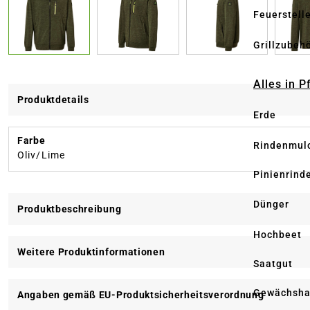
Feuerstell
Grillzubeh
Alles in 
Produktdetails
Erde
Farbe
Rindenmul
Oliv/Lime
Pinienrind
Dünger
Produktbeschreibung
Hochbeet
Weitere Produktinformationen
Saatgut
Gewächsha
Angaben gemäß EU-Produktsicherheitsverordnung