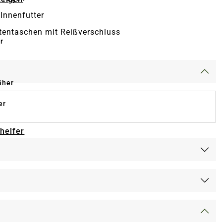
Innenfutter
tentaschen mit Reißverschluss
r
äher
er
-helfer