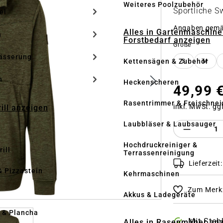
Weiteres Poolzubehör
Sportliche S
el
Angaben gem
Alles in Gartenmaschine
n
Forstbedarf anzeigen
auswähle
Größe
ässerung
Kettensägen & Zubehör
S
M
h
Heckenscheren
49,99 
Rasentrimmer & Freischnei
inkl. MwSt. gg
rill anzeigen
Laubbläser & Laubsauger
Produkt 
Hochdruckreiniger &
ill
Terrassenreinigung
Lieferzeit
& Pizzastein
Kehrmaschinen
Zum Merkz
n
Akkus & Ladegeräte
l & Plancha
Mit Steh
Alles in Rasenmäher an