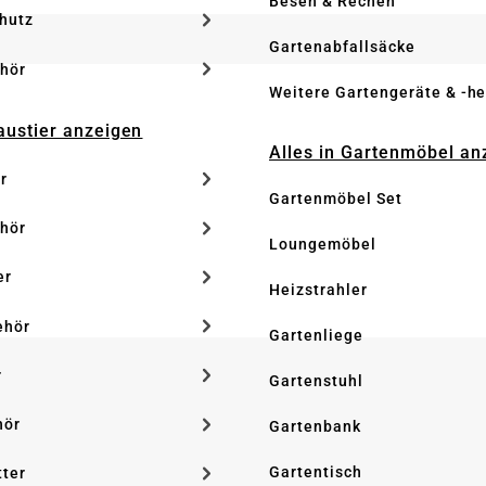
Besen & Rechen
hutz
Gartenabfallsäcke
hör
Weitere Gartengeräte & -he
Haustier anzeigen
Alles in Gartenmöbel an
r
Gartenmöbel Set
hör
Loungemöbel
er
Heizstrahler
ehör
Gartenliege
r
Gartenstuhl
hör
Gartenbank
Gartentisch
tter