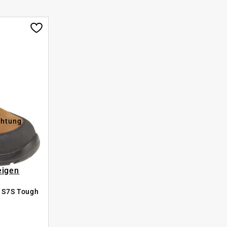
chtung
eigen
l S7S Tough