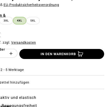
äß
EU‑Produktsicherheitsverordnung
n
n &
3XL
4XL
5XL
SE OPTION IST ZURZEIT NICHT VERFÜGBAR.)
€
f. zzgl.
Versandkosten
der
Anzahl des Produktes "%product%": Gi
IN DEN WARENKORB
: 2 - 5 Werktage
ettel hinzufügen
ktiv und elastisch
 Bewegungsfreiheit
zeigen