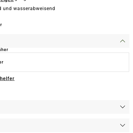
 und wasserabweisend
r
äher
er
-helfer