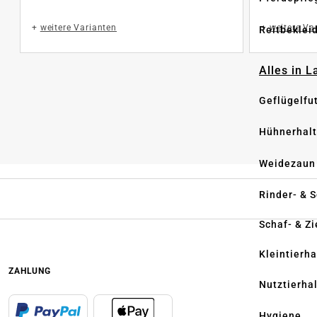
+
weitere Varianten
+
weitere Va
Reitbeklei
Alles in 
Geflügelfu
Hühnerhal
Weidezaun
Rinder- & 
Schaf- & Z
Kleintierh
ZAHLUNG
Nutztierha
Hygiene