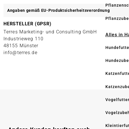
Pflanzensc
Angaben gemäß EU-Produktsicherheitsverordnung
Pflanzzube
HERSTELLER (GPSR)
Terres Marketing- und Consulting GmbH
Alles in 
Industrieweg 110
48155 Münster
Hundefutte
info@terres.de
Hundezube
Katzenfutt
Katzenzub
Vogelfutte
Vogelzube
Kleintierfu
Produktgalerie überspringen