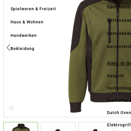
Gartenmöb
Spielwaren & Freizeit
Gartenzau
Haus & Wohnen
Gartenbew
Handwerken
Gartenteic
Bekleidung
Alles in G
Gasgrill
Holzkohlegr
Pizzaofen 
Dutch Ove
Elektrogril