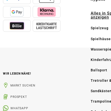
Alles in S
anzeigen
Spielzeug
Spielhäuse
Wasserspi
Kinderfahr
Ballsport
WIR LEBEN NÄHE!
Tretroller 
MARKT SUCHEN
Sandkäste
PROSPEKT
Trampolin
WHATSAPP