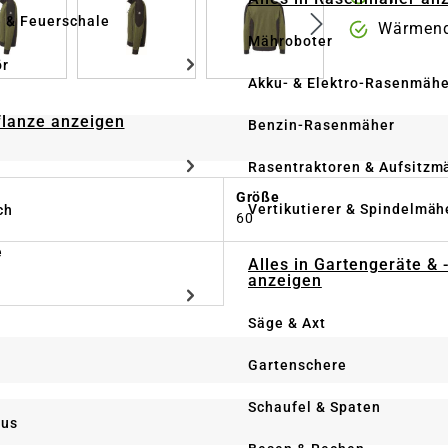
e & Feuerschale
Wärmend
Mähroboter
ör
Akku- & Elektro-Rasenmähe
Pflanze anzeigen
Benzin-Rasenmäher
Rasentraktoren & Aufsitzm
Größe
Vertikutierer & Spindelmäh
ch
60
e
Alles in Gartengeräte & 
anzeigen
Säge & Axt
Gartenschere
Schaufel & Spaten
us