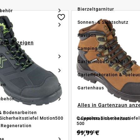
Bierzeltgarnitur
ubehör
Sonnen- & Sichtschutz
Pavillon
Pferd anzeigen
Campingmöbel
er
Gartenmöbelzubehör
Gartendekoration & -beleu
ken
Gartenhaus
ubehör
Alles in Gartenzaun anz
& Bodenarbeiten
Sicherheitsstiefel Motion500
C.Centimo Sicherheitsstiefe
Doppelstabmattenzaun
500
 Regeneration
Gartentor
99,99 €
ge