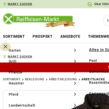
MARKT SUCHEN
Über 500×
springen
Zur Hauptnavigation springen
SORTIMENT
PROSPEKT
ANGEBOTE
THEMENWE
Alles in 
Garten
MARKT SUCHEN
Pool
Grill
Gartenmasc
Pflanze
SORTIMENT
BEKLEIDUNG
ARBEITSKLEIDUNG
ARBEITSJACKE
Rasenmähe
Haustier
Bildergalerie überspringen
Gartengerä
Pferd
Schubkarr
Landwirtschaft