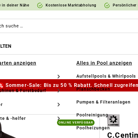
 in deiner Nähe
Kostenlose Marktabholung
Persönlicher
LTEN
Garten anzeigen
Alles in Pool anzeigen
Aufstellpools & Whirlpools
Sommer-Sale: Bis zu 50 % Rabatt. Schnell zugreifen
Planschbecken
hinen & Forstbedarf
Pumpen & Filteranlagen
r
Poolreinigung
te & -helfer
ONLINE VERFÜGBAR
Poolheizungen
en
C.Centi