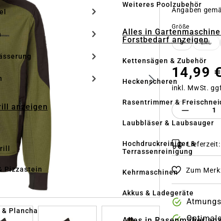
Weiteres Poolzubehör
Angaben gem
el
auswähle
Größe
Alles in Gartenmaschine
n
Forstbedarf anzeigen
S
2XL
(DIE
ässerung
Kettensägen & Zubehör
14,99 
h
Heckenscheren
inkl. MwSt. gg
Rasentrimmer & Freischnei
rill anzeigen
Produkt 
Laubbläser & Laubsauger
Hochdruckreiniger &
Lieferzeit
ill
Terrassenreinigung
& Pizzastein
Zum Merkz
Kehrmaschinen
n
Akkus & Ladegeräte
Atmungsa
l & Plancha
Optimale
Alles in Rasenmäher an