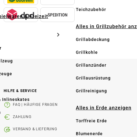
Teichzubehör
pielwaren & Freizeit
Alles in Grillzubehör an
Grillabdeckung
r
Grillkohle
elzeug
Grillanzünder
zeuge
Grillausrüstung
Grillreinigung
HILFE & SERVICE
& Inlineskates
FAQ | HÄUFIGE FRAGEN
Alles in Erde anzeigen
n
ZAHLUNG
Torffreie Erde
e
VERSAND & LIEFERUNG
Blumenerde