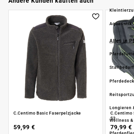
Andere Kunden kauften auch
Kleintierz
Aquaristik
Alles in 
Pferdefutt
Stallbedarf
Pferdedec
Reitsportz
Longieren 
C.Centimo Basic Faserpelzjacke
C.Centimo 
S3
Wellness &
59,99 €
79,99 €
Pferdepfle