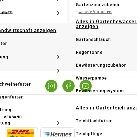
Gartenzaunzubehör
rianten
+
weitere Varianten
dung
Alles in Gartenbewässe
anzeigen
Landwirtschaft anzeigen
Gartenschlauch
tter
Regentonne
tung
Bewässerungszubehör
Wasserpumpe
Schweinefutter
Bewässerungssystem
iegenfutter
Alles in Gartenteich anz
altung
VERSAND
Teichfischfutter
ltung
Teichpflege