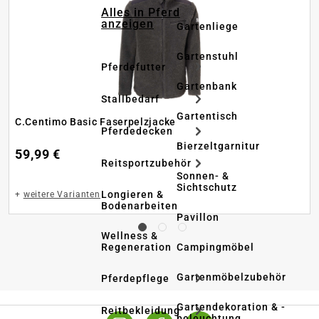
Alles in Pferd
anzeigen
Gartenliege
Gartenstuhl
Pferdefutter
Gartenbank
Stallbedarf
Gartentisch
C.Centimo Basic Faserpelzjacke
Pferdedecken
Bierzeltgarnitur
59,99 €
Reitsportzubehör
Sonnen- &
Sichtschutz
Longieren &
+
weitere Varianten
Bodenarbeiten
Pavillon
Wellness &
Regeneration
Campingmöbel
Gartenmöbelzubehör
Pferdepflege
Gartendekoration & -
Reitbekleidung
beleuchtung