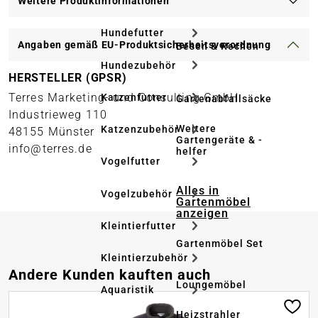
Weitere Produktinformationen
Hundefutter
Angaben gemäß EU-Produktsicherheitsverordnung
Besen & Rechen
Hundezubehör
HERSTELLER (GPSR)
Terres Marketing- und Consulting GmbH
Katzenfutter
Gartenabfallsäcke
Industrieweg 110
Weitere
Katzenzubehör
48155 Münster
Gartengeräte & -
info@terres.de
helfer
Vogelfutter
Alles in
Vogelzubehör
Gartenmöbel
anzeigen
Kleintierfutter
Gartenmöbel Set
Kleintierzubehör
Produktgalerie überspringen
Andere Kunden kauften auch
Loungemöbel
Aquaristik
Heizstrahler