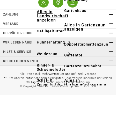
Gartenhaus
Alles in
ZAHLUNG
Landwirtschaft
anzeigen
VERSAND
Alles in Gartenzaun
anzeigen
Geflügelfutter
GEPRÜFTER SHOP
Hühnerhaltung
WIR LEBEN NÄHE!
Doppelstabmattenzaun
HILFE & SERVICE
Weidezaun
Gartentor
RECHTLICHES & INFO
Rinder- &
Gartenzaunzubehör
Schweinefutter
Alle Preise inkl. Mehrwertsteuer und ggf. zzgl. Versand
** Streichpreis entspricht dem niedrigsten Gesamtpreis innerhalb der letzten
Alles in
Schaf- &
30 Tage vor Anwendung der Preisermäßigung
Gartenbewässerung
Ziegenfutter
© Copyright 2026 Raiffeisen Webshop GmbH & Co. KG
anzeigen
Kleintierhaltung
Gartenschlauch
Nutztierhaltung
Regentonne