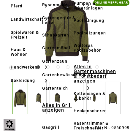
Bildergalerie überspringen
Pumpen &
ONLINE VERFÜGBAR
Rasenmäher
Pferd
Filteranlagen
Gartengeräte & -
Landwirtschaft
Poolreinigung
helfer
Spielwaren &
Poolheizungen
Schubkarren
Freizeit
Weiteres
Gartenmöbel
Haus &
Poolzubehör
Wohnen
Gartenzaun
Alles in
Handwerken
Gartenmaschinen
Gartenbewässerung
& Forstbedarf
anzeigen
Bekleidung
Gartenteich
Kettensägen &
Zubehör
Alles in Grill
anzeigen
Heckenscheren
Rasentrimmer &
Gasgrill
Art.-Nr. 9560998
Freischneider