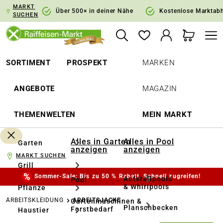
MARKT
springen
Zur Hauptnavigation springen
Über 500× in deiner Nähe
Kostenlose Marktab
SUCHEN
SORTIMENT
PROSPEKT
MARKEN
ANGEBOTE
MAGAZIN
THEMENWELTEN
MEIN MARKT
Alles in Garten
Alles in Pool
Garten
anzeigen
anzeigen
MARKT SUCHEN
Grill
Sommer-Sale: Bis zu 50 % Rabatt. Schnell zugreifen!
Aufstellpools
Pool
& Whirlpools
Pflanze
ARBEITSKLEIDUNG
ARBEITSJACKE
Gartenmaschinen &
Planschbecken
Forstbedarf
Haustier