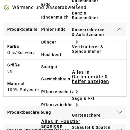
Rasenmäher
Erde
Wärmend und wasserabweisend
Benzin-
Rindenmulch
Rasenmäher
Pinienrinde
Produktdetails
Rasentraktoren
& Aufsitzmäher
Dünger
Farbe
Vertikutierer &
Spindelmäher
Oliv/Schwarz
Hochbeet
Größe
Saatgut
36
Alles in
Gartengeräte & -
Gewächshaus
helfer anzeigen
Material
100% Polyester
Pflanzenschutz
Säge & Axt
Pflanzzubehör
Produktbeschreibung
Gartenschere
Alles in Haustier
anzeigen
Schaufel & Spaten