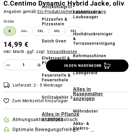
C.Centimo Dynamic Hybrid Jacke, oliv
Holzkohlegrill
Angaben gemäß
EU‑Produktsicherheitsverordnung
Laubbläser &
Laubsauger
Pizzaofen &
auswählen
Größe
Pizzastein
S
2XL
3XL
4XL
5XL
(DIESE OPTION IST ZURZEIT NICHT VERFÜGBAR.)
Hochdruckreiniger
&
Dutch Oven
14,99 €
Terrassenreinigung
inkl. MwSt. ggf. zzgl.
Versandkosten
Kehrmaschinen
Elektrogrill &
Produkt Anzahl des Produktes "%product%
Plancha
IN DEN WARENKORB
Akkus &
Ladegeräte
Feuerstelle &
Feuerschale
Lieferzeit: 2 - 5 Werktage
Alles in
Rasenmäher
Grillzubehör
anzeigen
Zum Merkzettel hinzufügen
Mähroboter
Alles in Pflanze
anzeigen
Atmungsaktiv und elastisch
Akku- &
Elektro-
Optimale Bewegungsfreiheit