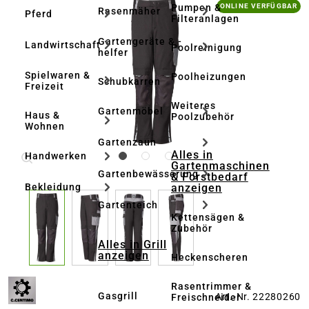
Bildergalerie überspringen
Pumpen &
ONLINE VERFÜGBAR
Rasenmäher
Pferd
Filteranlagen
Gartengeräte & -
Landwirtschaft
Poolreinigung
helfer
Spielwaren &
Poolheizungen
Schubkarren
Freizeit
Weiteres
Gartenmöbel
Haus &
Poolzubehör
Wohnen
Gartenzaun
Alles in
Handwerken
Gartenmaschinen
Gartenbewässerung
& Forstbedarf
anzeigen
Bekleidung
Gartenteich
Kettensägen &
Zubehör
Alles in Grill
anzeigen
Heckenscheren
Rasentrimmer &
Gasgrill
Art.-Nr. 22280260
Freischneider