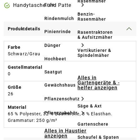
Rasenmäher
Handytasche und Patte
Erde
Benzin-
Rindenmulch
Rasenmäher
Produktdetails
Pinienrinde
Rasentraktoren
& Aufsitzmäher
Dünger
Farbe
Vertikutierer &
Schwarz/Grau
Spindelmäher
Hochbeet
Gestellmaterial
Saatgut
0
Alles in
Gartengeräte & -
Gewächshaus
helfer anzeigen
Größe
26
Pflanzenschutz
Säge & Axt
Material
Pflanzzubehör
65 % Polyester, 32 % Baumwolle, 3 % Elasthan.
Grammatur: 250 g/m²
Gartenschere
Alles in Haustier
anzeigen
Schaufel & Spaten