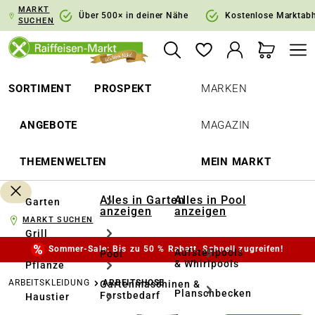
MARKT
springen
Zur Hauptnavigation springen
Über 500× in deiner Nähe
Kostenlose Marktab
SUCHEN
SORTIMENT
PROSPEKT
MARKEN
ANGEBOTE
MAGAZIN
THEMENWELTEN
MEIN MARKT
Alles in Garten
Alles in Pool
Garten
anzeigen
anzeigen
MARKT SUCHEN
Grill
Sommer-Sale: Bis zu 50 % Rabatt. Schnell zugreifen!
Aufstellpools
Pool
& Whirlpools
Pflanze
ARBEITSKLEIDUNG
ARBEITSHOSE
Gartenmaschinen &
Planschbecken
Forstbedarf
Haustier