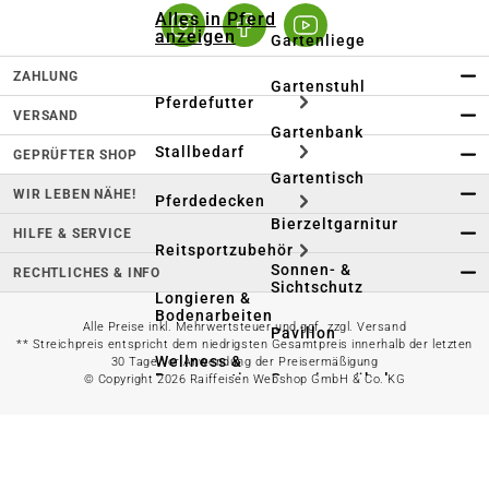
Alles in Pferd
anzeigen
Gartenliege
ZAHLUNG
Gartenstuhl
Pferdefutter
VERSAND
Gartenbank
Stallbedarf
GEPRÜFTER SHOP
Gartentisch
WIR LEBEN NÄHE!
Pferdedecken
Bierzeltgarnitur
HILFE & SERVICE
Reitsportzubehör
Sonnen- &
RECHTLICHES & INFO
Sichtschutz
Longieren &
Bodenarbeiten
Alle Preise inkl. Mehrwertsteuer und ggf. zzgl. Versand
Pavillon
** Streichpreis entspricht dem niedrigsten Gesamtpreis innerhalb der letzten
Wellness &
30 Tage vor Anwendung der Preisermäßigung
Regeneration
Campingmöbel
© Copyright 2026 Raiffeisen Webshop GmbH & Co. KG
Gartenmöbelzubehör
Pferdepflege
Gartendekoration & -
Reitbekleidung
beleuchtung