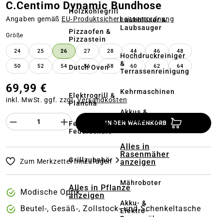
C.Centimo Dynamic Bundhose
Holzkohlegrill
Angaben gemäß
EU‑Produktsicherheitsverordnung
Laubbläser &
Laubsauger
Pizzaofen &
auswählen
Größe
Pizzastein
24
25
26
27
28
44
46
48
Hochdruckreiniger
&
50
52
54
56
58
60
62
64
Dutch Oven
Terrassenreinigung
69,99 €
Kehrmaschinen
Elektrogrill &
inkl. MwSt. ggf. zzgl.
Versandkosten
Plancha
Akkus &
Produkt Anzahl des Produktes "%product%
Ladegeräte
Feuerstelle &
IN DEN WARENKORB
Feuerschale
Alles in
Rasenmäher
Grillzubehör
anzeigen
Zum Merkzettel hinzufügen
Mähroboter
Alles in Pflanze
Modische Optik
anzeigen
Akku- &
Beutel-, Gesäß-, Zollstock- und Schenkeltasche
Elektro-