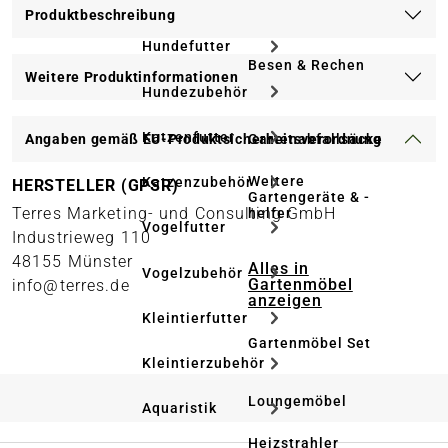
Produktbeschreibung
Hundefutter
Besen & Rechen
Weitere Produktinformationen
Hundezubehör
Katzenfutter
Gartenabfallsäcke
Angaben gemäß EU-Produktsicherheitsverordnung
Weitere
Katzenzubehör
HERSTELLER (GPSR)
Gartengeräte & -
Terres Marketing- und Consulting GmbH
helfer
Vogelfutter
Industrieweg 110
48155 Münster
Alles in
Vogelzubehör
Gartenmöbel
info@terres.de
anzeigen
Kleintierfutter
Gartenmöbel Set
Kleintierzubehör
Loungemöbel
Aquaristik
Heizstrahler