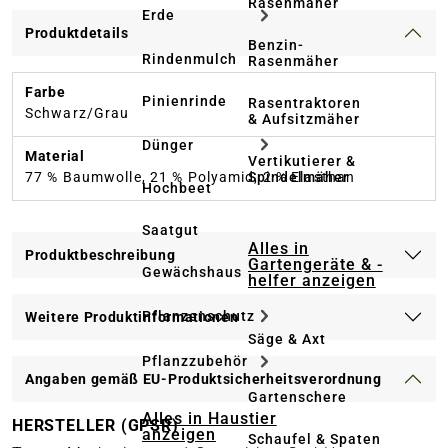
Rasenmäher
Erde
Produktdetails
Benzin-
Rindenmulch
Rasenmäher
Farbe
Pinienrinde
Rasentraktoren
Schwarz/Grau
& Aufsitzmäher
Dünger
Material
Vertikutierer &
Spindelmäher
77 % Baumwolle, 21 % Polyamid, 2 % Elasthan
Hochbeet
Saatgut
Alles in
Produktbeschreibung
Gartengeräte & -
Gewächshaus
helfer anzeigen
Pflanzenschutz
Weitere Produktinformationen
Säge & Axt
Pflanzzubehör
Angaben gemäß EU-Produktsicherheitsverordnung
Gartenschere
Alles in Haustier
HERSTELLER (GPSR)
anzeigen
Schaufel & Spaten