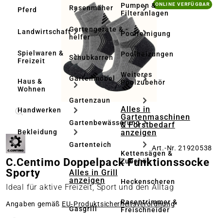
Bildergalerie überspringen
Pumpen &
ONLINE VERFÜGBAR
Rasenmäher
Pferd
Filteranlagen
Gartengeräte & -
Landwirtschaft
Poolreinigung
helfer
Spielwaren &
Poolheizungen
Schubkarren
Freizeit
Weiteres
Gartenmöbel
Haus &
Poolzubehör
Wohnen
Gartenzaun
Alles in
Handwerken
Gartenmaschinen
Gartenbewässerung
& Forstbedarf
anzeigen
Bekleidung
Gartenteich
Art.-Nr. 21920538
Kettensägen &
C.Centimo Doppelpack Funktionssocke
Zubehör
Sporty
Alles in Grill
anzeigen
Heckenscheren
Ideal für aktive Freizeit, Sport und den Alltag
Rasentrimmer &
Angaben gemäß
EU‑Produktsicherheitsverordnung
Gasgrill
Freischneider