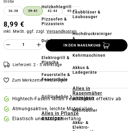
auswählen
Größe
Holzkohlegrill
36-38
39-41
42-44
45-47
Laubbläser &
Laubsauger
Pizzaofen &
8,99 €
Pizzastein
inkl. MwSt. ggf. zzgl.
Versandkosten
Hochdruckreiniger
&
Dutch Oven
Produkt Anzahl des Produktes "%product%
Terrassenreinigung
IN DEN WARENKORB
Kehrmaschinen
Elektrogrill &
Plancha
Lieferzeit: 2 - 5 Werktage
Akkus &
Ladegeräte
Feuerstelle &
Feuerschale
Zum Merkzettel hinzufügen
Alles in
Rasenmäher
Grillzubehör
anzeigen
Hightech-Fasern leiten Feuchtigkeit effektiv ab
Atmungsaktive, leichte Materialien
Mähroboter
Alles in Pflanze
anzeigen
Elastisch und strapazierfähig
Akku- &
Elektro-