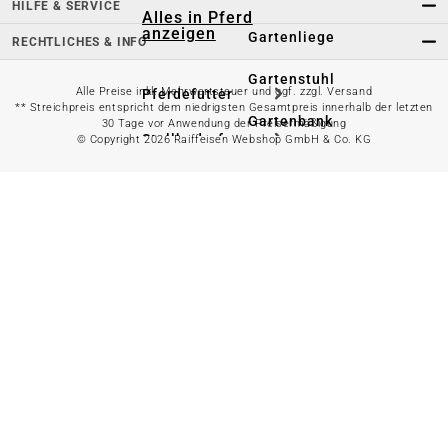
HILFE & SERVICE
Alles in Pferd
anzeigen
Gartenliege
RECHTLICHES & INFO
Gartenstuhl
Alle Preise inkl. Mehrwertsteuer und ggf. zzgl. Versand
Pferdefutter
** Streichpreis entspricht dem niedrigsten Gesamtpreis innerhalb der letzten
Gartenbank
30 Tage vor Anwendung der Preisermäßigung
Stallbedarf
© Copyright 2026 Raiffeisen Webshop GmbH & Co. KG
Gartentisch
Pferdedecken
Bierzeltgarnitur
Reitsportzubehör
Sonnen- &
Sichtschutz
Longieren &
Bodenarbeiten
Pavillon
Wellness &
Regeneration
Campingmöbel
Gartenmöbelzubehör
Pferdepflege
Gartendekoration & -
Reitbekleidung
beleuchtung