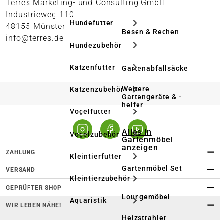
Terres Marketing- und Consulting GmbH
Industrieweg 110
Hundefutter
48155 Münster
Besen & Rechen
info@terres.de
Hundezubehör
Katzenfutter
Gartenabfallsäcke
Weitere
Katzenzubehör
Gartengeräte & -
helfer
Vogelfutter
Alles in
Vogelzubehör
Gartenmöbel
anzeigen
ZAHLUNG
Kleintierfutter
Gartenmöbel Set
VERSAND
Kleintierzubehör
GEPRÜFTER SHOP
Loungemöbel
Aquaristik
WIR LEBEN NÄHE!
Heizstrahler