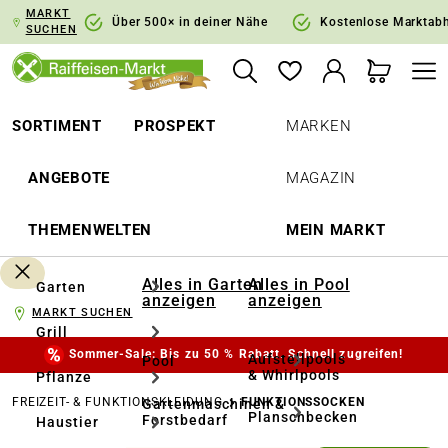
MARKT
springen
Zur Hauptnavigation springen
Über 500× in deiner Nähe
Kostenlose Marktab
SUCHEN
SORTIMENT
PROSPEKT
MARKEN
ANGEBOTE
MAGAZIN
THEMENWELTEN
MEIN MARKT
Alles in Garten
Alles in Pool
Garten
anzeigen
anzeigen
MARKT SUCHEN
Grill
Sommer-Sale: Bis zu 50 % Rabatt. Schnell zugreifen!
Aufstellpools
Pool
& Whirlpools
Pflanze
FREIZEIT- & FUNKTIONSKLEIDUNG
FUNKTIONSSOCKEN
Gartenmaschinen &
Planschbecken
Forstbedarf
Haustier