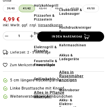
auswählen
Größe
Holzkohlegrill
39/40
41/42
43/44
45/46
47/48
49/50
Laubbläser &
(DIESE OPTION IST ZURZEIT NICHT VERFÜ
(DIESE OPTION IST ZURZEIT NI
(DIESE OPTION IST 
Laubsauger
Pizzaofen &
4,99 €
Pizzastein
inkl. MwSt. ggf. zzgl.
Versandkosten
Hochdruckreiniger
&
Dutch Oven
Produkt Anzahl des Produktes "%product%
Terrassenreinigung
IN DEN WARENKORB
Kehrmaschinen
Elektrogrill &
Plancha
Lieferzeit: 2 - 5 Werktage
Akkus &
Ladegeräte
Feuerstelle &
Feuerschale
Zum Merkzettel hinzufügen
Alles in
Rasenmäher
Grillzubehör
anzeigen
5 cm längere Rückenpartie
Linke Brusttasche mit Knopf
Mähroboter
Alles in Pflanze
anzeigen
Weitenverstellbare Armbündchen
Akku- &
Elektro-