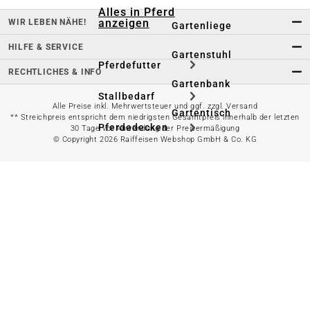
Alles in Pferd
anzeigen
WIR LEBEN NÄHE!
Gartenliege
HILFE & SERVICE
Gartenstuhl
Pferdefutter
RECHTLICHES & INFO
Gartenbank
Stallbedarf
Alle Preise inkl. Mehrwertsteuer und ggf. zzgl. Versand
Gartentisch
** Streichpreis entspricht dem niedrigsten Gesamtpreis innerhalb der letzten
Pferdedecken
30 Tage vor Anwendung der Preisermäßigung
© Copyright 2026 Raiffeisen Webshop GmbH & Co. KG
Bierzeltgarnitur
Reitsportzubehör
Sonnen- &
Sichtschutz
Longieren &
Bodenarbeiten
Pavillon
Wellness &
Regeneration
Campingmöbel
Gartenmöbelzubehör
Pferdepflege
Gartendekoration & -
Reitbekleidung
beleuchtung