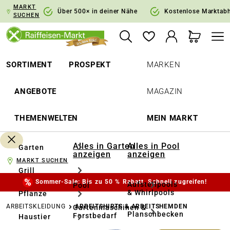
MARKT
springen
Zur Hauptnavigation springen
Über 500× in deiner Nähe
Kostenlose Marktab
SUCHEN
SORTIMENT
PROSPEKT
MARKEN
ANGEBOTE
MAGAZIN
THEMENWELTEN
MEIN MARKT
Alles in Garten
Alles in Pool
Garten
anzeigen
anzeigen
MARKT SUCHEN
Grill
Sommer-Sale: Bis zu 50 % Rabatt. Schnell zugreifen!
Aufstellpools
Pool
& Whirlpools
Pflanze
ARBEITSKLEIDUNG
ARBEITSHIRTS & ARBEITSHEMDEN
Gartenmaschinen &
Planschbecken
Forstbedarf
Haustier