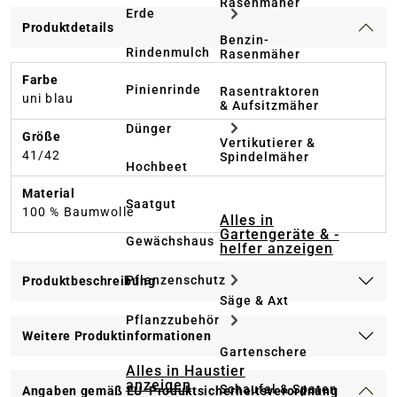
Rasenmäher
Erde
Produktdetails
Benzin-
Rindenmulch
Rasenmäher
Farbe
Pinienrinde
Rasentraktoren
uni blau
& Aufsitzmäher
Dünger
Größe
Vertikutierer &
41/42
Spindelmäher
Hochbeet
Material
Saatgut
100 % Baumwolle
Alles in
Gartengeräte & -
Gewächshaus
helfer anzeigen
Pflanzenschutz
Produktbeschreibung
Säge & Axt
Pflanzzubehör
Weitere Produktinformationen
Gartenschere
Alles in Haustier
anzeigen
Schaufel & Spaten
Angaben gemäß EU-Produktsicherheitsverordnung