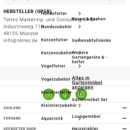
HERSTELLER (GPSR)
Hundefutter
Besen & Rechen
Terres Marketing- und Consulting GmbH
Industrieweg 110
Hundezubehör
48155 Münster
Katzenfutter
info@terres.de
Gartenabfallsäcke
Weitere
Katzenzubehör
Gartengeräte & -
helfer
Vogelfutter
Alles in
Vogelzubehör
Gartenmöbel
anzeigen
Kleintierfutter
Gartenmöbel Set
Kleintierzubehör
ZAHLUNG
Loungemöbel
Aquaristik
VERSAND
Heizstrahler
GEPRÜFTER SHOP