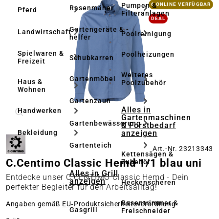
Bildergalerie überspringen
Pumpen &
6 ONLINE VERFÜGBAR
Rasenmäher
Pferd
Filteranlagen
DEAL
Gartengeräte & -
Landwirtschaft
Poolreinigung
helfer
Spielwaren &
Poolheizungen
Schubkarren
Freizeit
Weiteres
Gartenmöbel
Haus &
Poolzubehör
Wohnen
Gartenzaun
Alles in
Handwerken
Gartenmaschinen
Gartenbewässerung
& Forstbedarf
anzeigen
Bekleidung
Gartenteich
Art.-Nr. 23213343
Kettensägen &
C.Centimo Classic Hemd 1/1 blau uni
Zubehör
Alles in Grill
Entdecke unser C.CENTIMO Classic Hemd - Dein
anzeigen
Heckenscheren
perfekter Begleiter für den Arbeitsalltag!
Rasentrimmer &
Angaben gemäß
EU‑Produktsicherheitsverordnung
Gasgrill
Freischneider