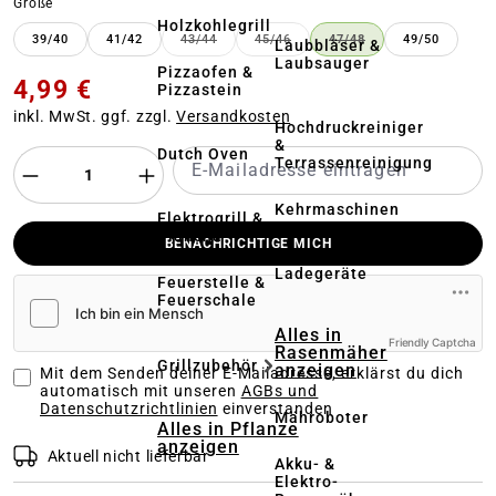
auswählen
Größe
Holzkohlegrill
39/40
41/42
43/44
45/46
47/48
49/50
Laubbläser &
(DIESE OPTION IST ZURZEIT NICHT VERFÜ
(DIESE OPTION IST ZURZEIT NI
(DIESE OPTION IST 
Laubsauger
Pizzaofen &
4,99 €
Pizzastein
inkl. MwSt. ggf. zzgl.
Versandkosten
Hochdruckreiniger
&
Dutch Oven
Terrassenreinigung
Kehrmaschinen
Elektrogrill &
Plancha
BENACHRICHTIGE MICH
Akkus &
Ladegeräte
Feuerstelle &
Feuerschale
Alles in
Friendly Captcha
Rasenmäher
Grillzubehör
anzeigen
Mit dem Senden deiner E-Mailadresse, erklärst du dich
automatisch mit unseren
AGBs und
Datenschutzrichtlinien
einverstanden
Mähroboter
Alles in Pflanze
anzeigen
Aktuell nicht lieferbar
Akku- &
Elektro-