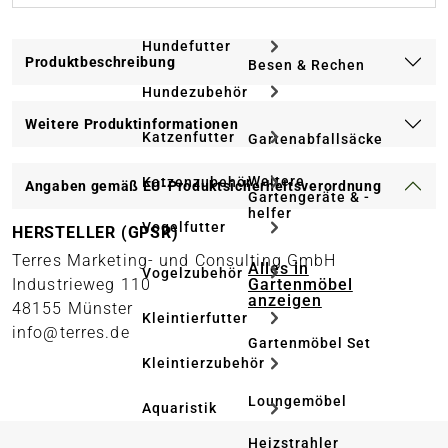
Hundefutter
Produktbeschreibung
Besen & Rechen
Hundezubehör
Weitere Produktinformationen
Katzenfutter
Gartenabfallsäcke
Weitere
Katzenzubehör
Angaben gemäß EU-Produktsicherheitsverordnung
Gartengeräte & -
helfer
Vogelfutter
HERSTELLER (GPSR)
Terres Marketing- und Consulting GmbH
Alles in
Vogelzubehör
Gartenmöbel
Industrieweg 110
anzeigen
48155 Münster
Kleintierfutter
info@terres.de
Gartenmöbel Set
Kleintierzubehör
Loungemöbel
Aquaristik
Heizstrahler