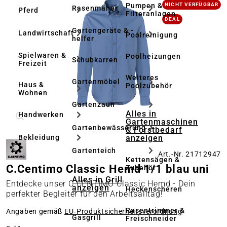
Bildergalerie überspringen
Pumpen &
NICHT VERFÜGBAR
Rasenmäher
Pferd
Filteranlagen
DEAL
Gartengeräte & -
Landwirtschaft
Poolreinigung
helfer
Spielwaren &
Poolheizungen
Schubkarren
Freizeit
Weiteres
Gartenmöbel
Haus &
Poolzubehör
Wohnen
Gartenzaun
Alles in
Handwerken
Gartenmaschinen
Gartenbewässerung
& Forstbedarf
anzeigen
Bekleidung
Gartenteich
Art.-Nr. 21712947
Kettensägen &
C.Centimo Classic Hemd 1/1 blau uni
Zubehör
Alles in Grill
Entdecke unser C.CENTIMO Classic Hemd - Dein
anzeigen
Heckenscheren
perfekter Begleiter für den Arbeitsalltag!
Rasentrimmer &
Angaben gemäß
EU‑Produktsicherheitsverordnung
Gasgrill
Freischneider