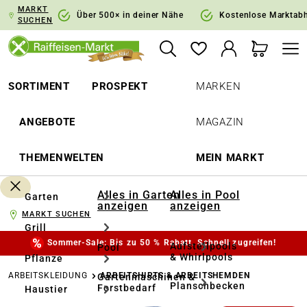
MARKT
springen
Zur Hauptnavigation springen
Über 500× in deiner Nähe
Kostenlose Marktab
SUCHEN
SORTIMENT
PROSPEKT
MARKEN
ANGEBOTE
MAGAZIN
THEMENWELTEN
MEIN MARKT
Alles in Garten
Alles in Pool
Garten
anzeigen
anzeigen
MARKT SUCHEN
Grill
Sommer-Sale: Bis zu 50 % Rabatt. Schnell zugreifen!
Aufstellpools
Pool
& Whirlpools
Pflanze
ARBEITSKLEIDUNG
ARBEITSHIRTS & ARBEITSHEMDEN
Gartenmaschinen &
Planschbecken
Forstbedarf
Haustier