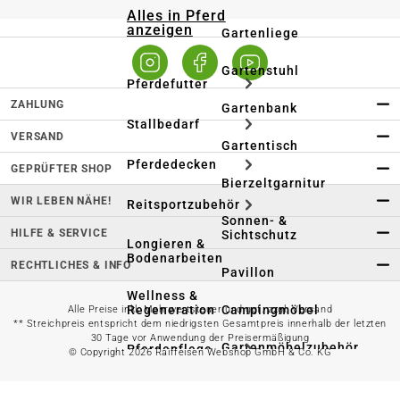
Alles in Pferd
anzeigen
Gartenliege
Gartenstuhl
Pferdefutter
ZAHLUNG
Gartenbank
Stallbedarf
VERSAND
Gartentisch
Pferdedecken
GEPRÜFTER SHOP
Bierzeltgarnitur
WIR LEBEN NÄHE!
Reitsportzubehör
Sonnen- &
HILFE & SERVICE
Sichtschutz
Longieren &
Bodenarbeiten
RECHTLICHES & INFO
Pavillon
Wellness &
Regeneration
Campingmöbel
Alle Preise inkl. Mehrwertsteuer und ggf. zzgl. Versand
** Streichpreis entspricht dem niedrigsten Gesamtpreis innerhalb der letzten
30 Tage vor Anwendung der Preisermäßigung
Gartenmöbelzubehör
Pferdepflege
© Copyright 2026 Raiffeisen Webshop GmbH & Co. KG
Gartendekoration & -
Reitbekleidung
beleuchtung