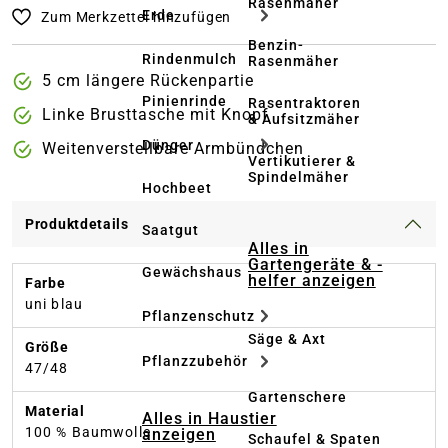
Rasenmäher
Erde
Zum Merkzettel hinzufügen
Benzin-
Rindenmulch
Rasenmäher
5 cm längere Rückenpartie
Pinienrinde
Rasentraktoren
Linke Brusttasche mit Knopf
& Aufsitzmäher
Dünger
Weitenverstellbare Armbündchen
Vertikutierer &
Spindelmäher
Hochbeet
Produktdetails
Saatgut
Alles in
Gartengeräte & -
Gewächshaus
helfer anzeigen
Farbe
uni blau
Pflanzenschutz
Säge & Axt
Größe
Pflanzzubehör
47/48
Gartenschere
Material
Alles in Haustier
100 % Baumwolle
anzeigen
Schaufel & Spaten