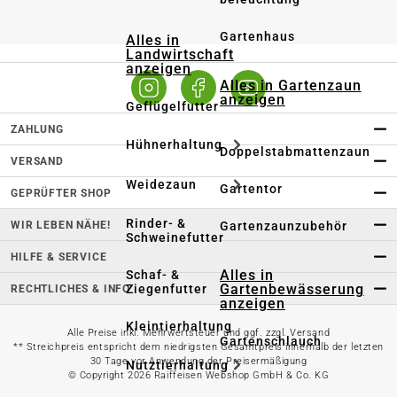
Gartenhaus
Alles in
Landwirtschaft
anzeigen
Alles in Gartenzaun
anzeigen
Geflügelfutter
ZAHLUNG
Hühnerhaltung
Doppelstabmattenzaun
VERSAND
Weidezaun
Gartentor
GEPRÜFTER SHOP
Rinder- &
WIR LEBEN NÄHE!
Gartenzaunzubehör
Schweinefutter
HILFE & SERVICE
Alles in
Schaf- &
Gartenbewässerung
Ziegenfutter
RECHTLICHES & INFO
anzeigen
Kleintierhaltung
Alle Preise inkl. Mehrwertsteuer und ggf. zzgl. Versand
Gartenschlauch
** Streichpreis entspricht dem niedrigsten Gesamtpreis innerhalb der letzten
30 Tage vor Anwendung der Preisermäßigung
Nutztierhaltung
© Copyright 2026 Raiffeisen Webshop GmbH & Co. KG
Regentonne