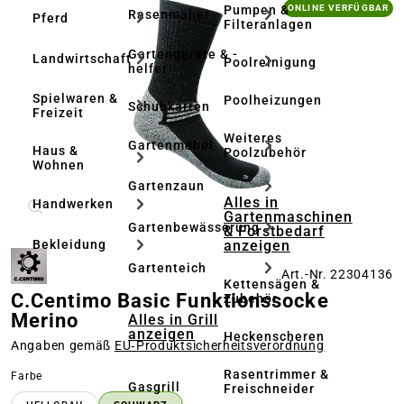
Bildergalerie überspringen
Pumpen &
ONLINE VERFÜGBAR
Rasenmäher
Pferd
Filteranlagen
Gartengeräte & -
Landwirtschaft
Poolreinigung
helfer
Spielwaren &
Poolheizungen
Schubkarren
Freizeit
Weiteres
Gartenmöbel
Haus &
Poolzubehör
Wohnen
Gartenzaun
Alles in
Handwerken
Gartenmaschinen
Gartenbewässerung
& Forstbedarf
anzeigen
Bekleidung
Gartenteich
Art.-Nr. 22304136
Kettensägen &
C.Centimo Basic Funktionssocke
Zubehör
Merino
Alles in Grill
anzeigen
Heckenscheren
Angaben gemäß
EU‑Produktsicherheitsverordnung
Rasentrimmer &
auswählen
Farbe
Gasgrill
Freischneider