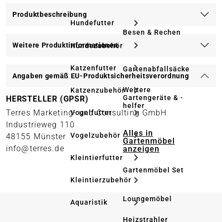
Produktbeschreibung
Hundefutter
Besen & Rechen
Weitere Produktinformationen
Hundezubehör
Katzenfutter
Gartenabfallsäcke
Angaben gemäß EU-Produktsicherheitsverordnung
Weitere
Katzenzubehör
Gartengeräte & -
HERSTELLER (GPSR)
helfer
Terres Marketing- und Consulting GmbH
Vogelfutter
Industrieweg 110
Alles in
Vogelzubehör
48155 Münster
Gartenmöbel
info@terres.de
anzeigen
Kleintierfutter
Gartenmöbel Set
Kleintierzubehör
Loungemöbel
Aquaristik
Heizstrahler