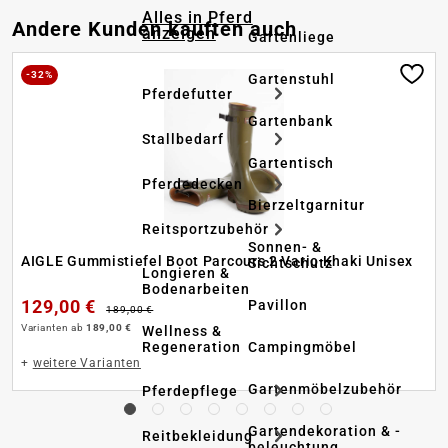
Alles in Pferd
Produktgalerie überspringen
Andere Kunden kauften auch
anzeigen
Gartenliege
-32%
Gartenstuhl
Pferdefutter
Gartenbank
Stallbedarf
Gartentisch
Pferdedecken
Bierzeltgarnitur
Reitsportzubehör
Sonnen- &
AIGLE Gummistiefel Boot Parcours 2 Vario Khaki Unisex
Sichtschutz
Longieren &
Bodenarbeiten
129,00 €
Pavillon
189,00 €
Varianten ab
189,00 €
Wellness &
Regeneration
Campingmöbel
+
weitere Varianten
Gartenmöbelzubehör
Pferdepflege
Gartendekoration & -
Reitbekleidung
beleuchtung