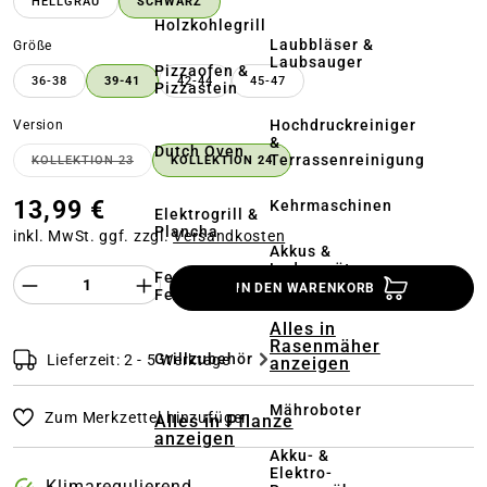
HELLGRAU
SCHWARZ
Holzkohlegrill
Laubbläser &
auswählen
Größe
Laubsauger
Pizzaofen &
36-38
39-41
42-44
45-47
Pizzastein
Hochdruckreiniger
auswählen
Version
&
Dutch Oven
Terrassenreinigung
KOLLEKTION 23
KOLLEKTION 24
(DIESE OPTION IST ZURZEIT NICHT VERFÜGBAR.)
13,99 €
Kehrmaschinen
Elektrogrill &
Plancha
inkl. MwSt. ggf. zzgl.
Versandkosten
Akkus &
Ladegeräte
Produkt Anzahl des Produktes "%product%
Feuerstelle &
IN DEN WARENKORB
Feuerschale
Alles in
Rasenmäher
Grillzubehör
Lieferzeit: 2 - 5 Werktage
anzeigen
Mähroboter
Zum Merkzettel hinzufügen
Alles in Pflanze
anzeigen
Akku- &
Elektro-
Klimaregulierend