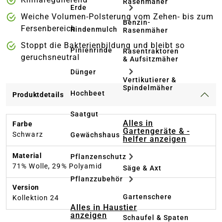
Rasenmäher
Erde
Weiche Volumen-Polsterung vom Zehen- bis zum
Benzin-
Fersenbereich
Rindenmulch
Rasenmäher
Stoppt die Bakterienbildung und bleibt so
Pinienrinde
Rasentraktoren
geruchsneutral
& Aufsitzmäher
Dünger
Vertikutierer &
Spindelmäher
Hochbeet
Produktdetails
Saatgut
Alles in
Farbe
Gartengeräte & -
Schwarz
Gewächshaus
helfer anzeigen
Material
Pflanzenschutz
71% Wolle, 29% Polyamid
Säge & Axt
Pflanzzubehör
Version
Gartenschere
Kollektion 24
Alles in Haustier
anzeigen
Schaufel & Spaten