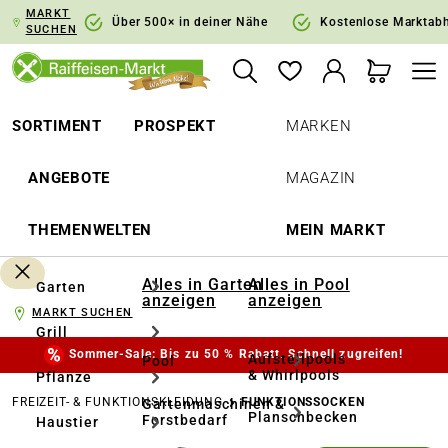
MARKT
springen
Zur Hauptnavigation springen
Über 500× in deiner Nähe
Kostenlose Marktab
SUCHEN
SORTIMENT
PROSPEKT
MARKEN
ANGEBOTE
MAGAZIN
THEMENWELTEN
MEIN MARKT
Alles in Garten
Alles in Pool
Garten
anzeigen
anzeigen
MARKT SUCHEN
Grill
Sommer-Sale: Bis zu 50 % Rabatt. Schnell zugreifen!
Aufstellpools
Pool
& Whirlpools
Pflanze
FREIZEIT- & FUNKTIONSKLEIDUNG
FUNKTIONSSOCKEN
Gartenmaschinen &
Planschbecken
Forstbedarf
Haustier