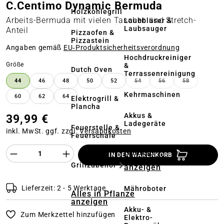
C.Centimo Dynamic Bermuda
Holzkohlegrill
Arbeits-Bermuda mit vielen Taschen und Stretch-
Laubbläser &
Laubsauger
Anteil
Pizzaofen &
Pizzastein
Angaben gemäß
EU‑Produktsicherheitsverordnung
Hochdruckreiniger
auswählen
Größe
&
Dutch Oven
Terrassenreinigung
44
46
48
50
52
54
56
58
(DIESE OPTION IST ZURZEI
(DIESE OPTION IST
(DIESE OPT
Kehrmaschinen
60
62
64
Elektrogrill &
Plancha
Akkus &
39,99 €
Ladegeräte
Feuerstelle &
inkl. MwSt. ggf. zzgl.
Versandkosten
Feuerschale
Produkt Anzahl des Produktes "%product%
Alles in
IN DEN WARENKORB
Rasenmäher
Grillzubehör
anzeigen
Lieferzeit: 2 - 5 Werktage
Mähroboter
Alles in Pflanze
anzeigen
Akku- &
Zum Merkzettel hinzufügen
Elektro-