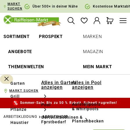
MARKT
springen
Zur Hauptnavigation springen
Über 500× in deiner Nähe
Kostenlose Marktab
SUCHEN
SORTIMENT
PROSPEKT
MARKEN
ANGEBOTE
MAGAZIN
THEMENWELTEN
MEIN MARKT
Alles in Garten
Alles in Pool
Garten
anzeigen
anzeigen
MARKT SUCHEN
Grill
Sommer-Sale: Bis zu 50 % Rabatt. Schnell zugreifen!
Aufstellpools
Pool
& Whirlpools
Pflanze
ARBEITSKLEIDUNG
ARBEITSHOSE
Gartenmaschinen &
Planschbecken
Forstbedarf
Haustier