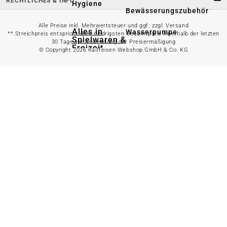
RECHTLICHES & INFO
Hygiene
Bewässerungszubehör
Alle Preise inkl. Mehrwertsteuer und ggf. zzgl. Versand
Alles in
Wasserpumpe
** Streichpreis entspricht dem niedrigsten Gesamtpreis innerhalb der letzten
Spielwaren &
30 Tage vor Anwendung der Preisermäßigung
Freizeit
© Copyright 2026 Raiffeisen Webshop GmbH & Co. KG
Bewässerungssystem
anzeigen
Spielzeug
Alles in
Gartenteich
anzeigen
Spielhäuser
Teichfischfutter
Wasserspielzeug
Teichpflege
Kinderfahrzeuge
Teichzubehör
Ballsport
Tretroller &
Alles in
Inlineskates
Grillzubehör
anzeigen
Sandkästen