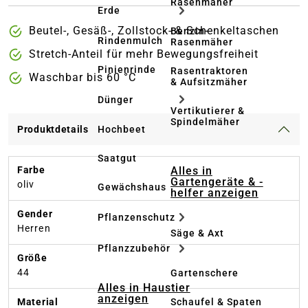
Rasenmäher
Erde
Beutel-, Gesäß-, Zollstock- & Schenkeltaschen
Benzin-
Rindenmulch
Rasenmäher
Stretch-Anteil für mehr Bewegungsfreiheit
Pinienrinde
Rasentraktoren
Waschbar bis 60 °C
& Aufsitzmäher
Dünger
Vertikutierer &
Spindelmäher
Produktdetails
Hochbeet
Saatgut
Alles in
Farbe
Gartengeräte & -
oliv
Gewächshaus
helfer anzeigen
Gender
Pflanzenschutz
Herren
Säge & Axt
Pflanzzubehör
Größe
44
Gartenschere
Alles in Haustier
anzeigen
Schaufel & Spaten
Material