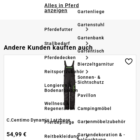
Alles in Pferd
anzeigen
Gartenliege
Gartenstuhl
Pferdefutter
Gartenbank
Stallbedarf
Produktgalerie überspringen
Andere Kunden kauften auch
Gartentisch
Pferdedecken
Bierzeltgarnitur
Reitsportzubehör
Sonnen- &
Sichtschutz
Longieren &
Bodenarbeiten
Pavillon
Wellness &
Regeneration
Campingmöbel
C.Centimo Dynamic Latzhose
Gartenmöbelzubehör
Pferdepflege
54,99 €
Gartendekoration & -
Reitbekleidung
beleuchtung