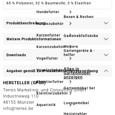
65 % Polyester, 32 % Baumwolle, 3 % Elasthan
Hundefutter
Besen & Rechen
Produktbeschreibung
Hundezubehör
Katzenfutter
Gartenabfallsäcke
Weitere Produktinformationen
Weitere
Katzenzubehör
Gartengeräte & -
helfer
Downloads
Vogelfutter
Alles in
Vogelzubehör
Angaben gemäß EU-Produktsicherheitsverordnung
Gartenmöbel
anzeigen
Kleintierfutter
HERSTELLER (GPSR)
Gartenmöbel Set
Terres Marketing- und Consulting GmbH
Kleintierzubehör
Industrieweg 110
48155 Münster
Loungemöbel
Aquaristik
info@terres.de
Heizstrahler