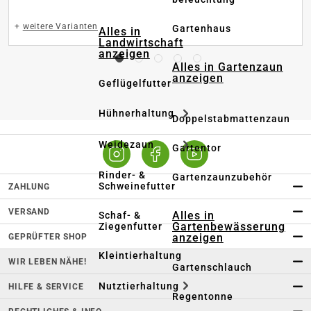
+
weitere Varianten
Gartenhaus
Alles in
Landwirtschaft
anzeigen
Alles in Gartenzaun
anzeigen
Geflügelfutter
Hühnerhaltung
Doppelstabmattenzaun
Weidezaun
Gartentor
Rinder- &
Gartenzaunzubehör
Schweinefutter
ZAHLUNG
VERSAND
Alles in
Schaf- &
Gartenbewässerung
Ziegenfutter
anzeigen
GEPRÜFTER SHOP
Kleintierhaltung
WIR LEBEN NÄHE!
Gartenschlauch
Nutztierhaltung
HILFE & SERVICE
Regentonne