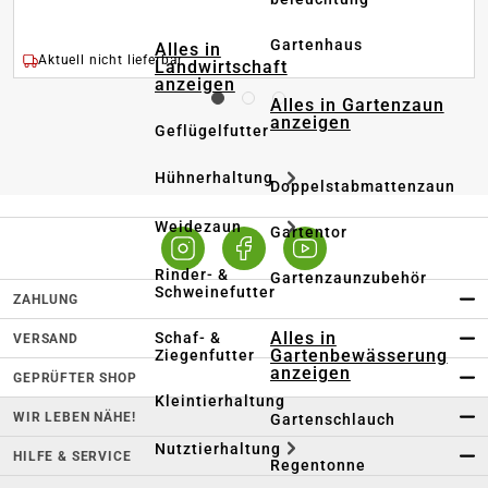
Gartenhaus
Alles in
Aktuell nicht lieferbar
Landwirtschaft
anzeigen
Alles in Gartenzaun
anzeigen
Geflügelfutter
Hühnerhaltung
Doppelstabmattenzaun
Weidezaun
Gartentor
Rinder- &
Gartenzaunzubehör
Schweinefutter
ZAHLUNG
Alles in
Schaf- &
VERSAND
Gartenbewässerung
Ziegenfutter
anzeigen
GEPRÜFTER SHOP
Kleintierhaltung
WIR LEBEN NÄHE!
Gartenschlauch
Nutztierhaltung
HILFE & SERVICE
Regentonne