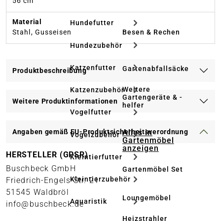
56 cm
Material
Hundefutter
Besen & Rechen
Stahl, Gusseisen
Hundezubehör
Katzenfutter
Gartenabfallsäcke
Produktbeschreibung
Weitere
Katzenzubehör
Gartengeräte & -
Weitere Produktinformationen
helfer
Vogelfutter
Alles in
Angaben gemäß EU-Produktsicherheitsverordnung
Vogelzubehör
Gartenmöbel
anzeigen
HERSTELLER (GPSR)
Kleintierfutter
Buschbeck GmbH
Gartenmöbel Set
Kleintierzubehör
Friedrich-Engels-Str. 21
51545 Waldbröl
Loungemöbel
Aquaristik
info@buschbeck.de
Heizstrahler