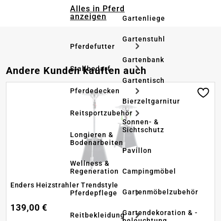
Alles in Pferd
anzeigen
Gartenliege
Gartenstuhl
Pferdefutter
Gartenbank
Produktgalerie überspringen
Stallbedarf
Andere Kunden kauften auch
Gartentisch
Pferdedecken
Bierzeltgarnitur
Reitsportzubehör
Sonnen- &
Sichtschutz
Longieren &
Bodenarbeiten
Pavillon
Wellness &
Regeneration
Campingmöbel
Enders Heizstrahler Trendstyle
Gartenmöbelzubehör
Pferdepflege
139,00 €
Gartendekoration & -
Reitbekleidung
beleuchtung