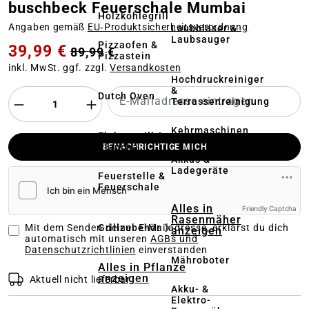
buschbeck Feuerschale Mumbai
Holzkohlegrill
Angaben gemäß
EU‑Produktsicherheitsverordnung
Laubbläser &
Laubsauger
Pizzaofen &
39,99 €
89,99 €
Pizzastein
inkl. MwSt. ggf. zzgl.
Versandkosten
Hochdruckreiniger
&
Dutch Oven
Terrassenreinigung
Kehrmaschinen
Elektrogrill &
Plancha
BENACHRICHTIGE MICH
Akkus &
Ladegeräte
Feuerstelle &
Feuerschale
Alles in
Friendly Captcha
Rasenmäher
Grillzubehör
Mit dem Senden deiner E-Mailadresse, erklärst du dich
anzeigen
automatisch mit unseren
AGBs und
Datenschutzrichtlinien
einverstanden
Mähroboter
Alles in Pflanze
anzeigen
Aktuell nicht lieferbar
Akku- &
Elektro-