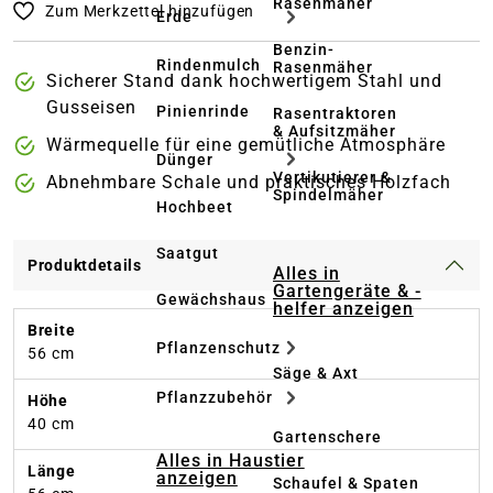
Rasenmäher
Zum Merkzettel hinzufügen
Erde
Benzin-
Rindenmulch
Rasenmäher
Sicherer Stand dank hochwertigem Stahl und
Gusseisen
Pinienrinde
Rasentraktoren
& Aufsitzmäher
Wärmequelle für eine gemütliche Atmosphäre
Dünger
Vertikutierer &
Abnehmbare Schale und praktisches Holzfach
Spindelmäher
Hochbeet
Saatgut
Produktdetails
Alles in
Gartengeräte & -
Gewächshaus
helfer anzeigen
Breite
Pflanzenschutz
56 cm
Säge & Axt
Pflanzzubehör
Höhe
40 cm
Gartenschere
Alles in Haustier
Länge
anzeigen
Schaufel & Spaten