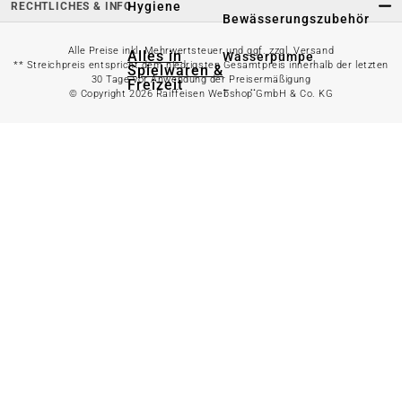
Hygiene
RECHTLICHES & INFO
Bewässerungszubehör
Alle Preise inkl. Mehrwertsteuer und ggf. zzgl. Versand
Alles in
Wasserpumpe
** Streichpreis entspricht dem niedrigsten Gesamtpreis innerhalb der letzten
Spielwaren &
30 Tage vor Anwendung der Preisermäßigung
Freizeit
Bewässerungssystem
© Copyright 2026 Raiffeisen Webshop GmbH & Co. KG
anzeigen
Spielzeug
Alles in
Gartenteich
anzeigen
Spielhäuser
Teichfischfutter
Wasserspielzeug
Teichpflege
Kinderfahrzeuge
Teichzubehör
Ballsport
Tretroller &
Alles in
Inlineskates
Grillzubehör
anzeigen
Sandkästen