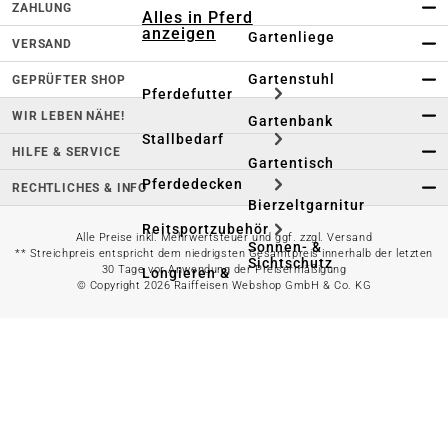
ZAHLUNG
Alles in Pferd
anzeigen
Gartenliege
VERSAND
Gartenstuhl
GEPRÜFTER SHOP
Pferdefutter
WIR LEBEN NÄHE!
Gartenbank
Stallbedarf
HILFE & SERVICE
Gartentisch
Pferdedecken
RECHTLICHES & INFO
Bierzeltgarnitur
Reitsportzubehör
Alle Preise inkl. Mehrwertsteuer und ggf. zzgl. Versand
Sonnen- &
** Streichpreis entspricht dem niedrigsten Gesamtpreis innerhalb der letzten
Sichtschutz
30 Tage vor Anwendung der Preisermäßigung
Longieren &
© Copyright 2026 Raiffeisen Webshop GmbH & Co. KG
Bodenarbeiten
Pavillon
Wellness &
Regeneration
Campingmöbel
Gartenmöbelzubehör
Pferdepflege
Gartendekoration & -
Reitbekleidung
beleuchtung