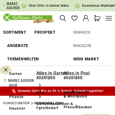
MARKT
springen
Zur Hauptnavigation springen
Über 500× in deiner Nähe
Kostenlose Marktab
SUCHEN
SORTIMENT
PROSPEKT
MARKEN
ANGEBOTE
MAGAZIN
THEMENWELTEN
MEIN MARKT
Alles in Garten
Alles in Pool
Garten
anzeigen
anzeigen
MARKT SUCHEN
Grill
Sommer-Sale: Bis zu 50 % Rabatt. Schnell zugreifen!
Aufstellpools
Pool
& Whirlpools
Pflanze
HUNDEZUBEHÖR
HUNDESPIELZEUG
Gartenmaschinen &
Planschbecken
Forstbedarf
Haustier