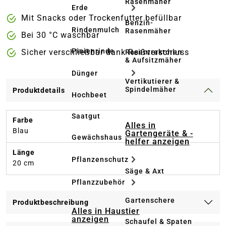
Rasenmäher
Erde
Mit Snacks oder Trockenfutter befüllbar
Benzin-
Rindenmulch
Rasenmäher
Bei 30 °C waschbar
Pinienrinde
Sicher verschließbar dank Reißverschluss
Rasentraktoren
& Aufsitzmäher
Dünger
Vertikutierer &
Spindelmäher
Produktdetails
Hochbeet
Saatgut
Farbe
Alles in
Blau
Gartengeräte & -
Gewächshaus
helfer anzeigen
Länge
Pflanzenschutz
20 cm
Säge & Axt
Pflanzzubehör
Gartenschere
Produktbeschreibung
Alles in Haustier
anzeigen
Schaufel & Spaten