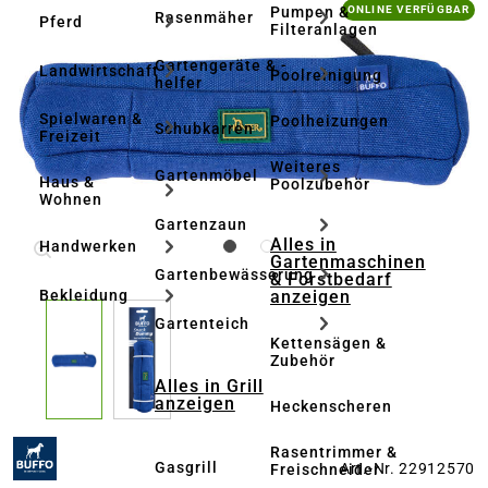
Bildergalerie überspringen
Pumpen &
ONLINE VERFÜGBAR
Rasenmäher
Pferd
Filteranlagen
Gartengeräte & -
Landwirtschaft
Poolreinigung
helfer
Spielwaren &
Poolheizungen
Schubkarren
Freizeit
Weiteres
Gartenmöbel
Haus &
Poolzubehör
Wohnen
Gartenzaun
Alles in
Handwerken
Gartenmaschinen
Gartenbewässerung
& Forstbedarf
anzeigen
Bekleidung
Gartenteich
Kettensägen &
Zubehör
Alles in Grill
anzeigen
Heckenscheren
Rasentrimmer &
Gasgrill
Art.-Nr. 22912570
Freischneider