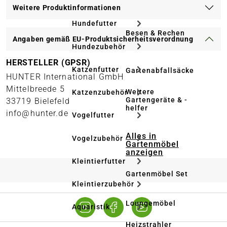
Weitere Produktinformationen
Hundefutter
Besen & Rechen
Angaben gemäß EU-Produktsicherheitsverordnung
Hundezubehör
HERSTELLER (GPSR)
Katzenfutter
Gartenabfallsäcke
HUNTER International GmbH
Mittelbreede 5
Weitere
Katzenzubehör
Gartengeräte & -
33719 Bielefeld
helfer
info@hunter.de
Vogelfutter
Alles in
Vogelzubehör
Gartenmöbel
anzeigen
Kleintierfutter
Gartenmöbel Set
Kleintierzubehör
Loungemöbel
Aquaristik
Heizstrahler