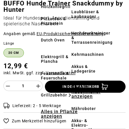
BUFFO Hunde Trainer Snackdummy by
Holzkohlegrill
Hunter
Laubbläser &
Laubsauger
Ideal für Hundesport, Apportiertraining und
Pizzaofen &
Pizzastein
spielerische Nasenarbeit
Hochdruckreiniger
Angaben gemäß
EU‑Produktsicherheitsverordnung
&
Dutch Oven
Terrassenreinigung
auswählen
Länge
20 CM
Kehrmaschinen
Elektrogrill &
Plancha
12,99 €
Akkus &
Ladegeräte
inkl. MwSt. ggf. zzgl.
Versandkosten
Feuerstelle &
Feuerschale
Produkt Anzahl des Produktes "%product%
Alles in
IN DEN WARENKORB
Rasenmäher
Grillzubehör
anzeigen
Lieferzeit: 2 - 5 Werktage
Mähroboter
Alles in Pflanze
anzeigen
Akku- &
Zum Merkzettel hinzufügen
Elektro-