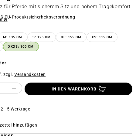
z für Pferde mit sicherem Sitz und hohem Tragekomfort
äß
EU‑Produktsicherheitsverordnung
n &
n
M: 135 CM
S: 125 CM
XL: 155 CM
XS: 115 CM
XXXS: 100 CM
€
der
f. zzgl.
Versandkosten
Anzahl des Produktes "%product%": Gi
IN DEN WARENKORB
: 2 - 5 Werktage
ettel hinzufügen
zeigen