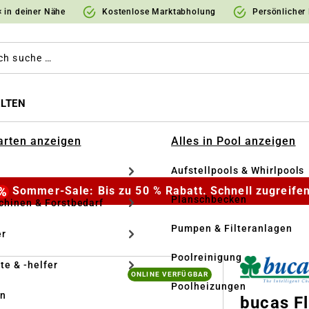
 in deiner Nähe
Kostenlose Marktabholung
Persönlicher
LTEN
Garten anzeigen
Alles in Pool anzeigen
Aufstellpools & Whirlpools
Sommer-Sale: Bis zu 50 % Rabatt. Schnell zugreifen
Planschbecken
hinen & Forstbedarf
Pumpen & Filteranlagen
r
Poolreinigung
te & -helfer
ONLINE VERFÜGBAR
Poolheizungen
en
bucas F