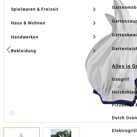
Gartenmöb
Spielwaren & Freizeit
Gartenzau
Haus & Wohnen
Gartenbew
Handwerken
Gartenteic
Bekleidung
Alles in G
Gasgrill
Holzkohlegr
Pizzaofen 
Dutch Ove
Elektrogril