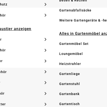
Besen & Rechen
hutz
Gartenabfallsäcke
hör
Weitere Gartengeräte & -he
Haustier anzeigen
Alles in Gartenmöbel an
r
Gartenmöbel Set
hör
Loungemöbel
er
Heizstrahler
ehör
Gartenliege
r
Gartenstuhl
hör
Gartenbank
Gartentisch
tter