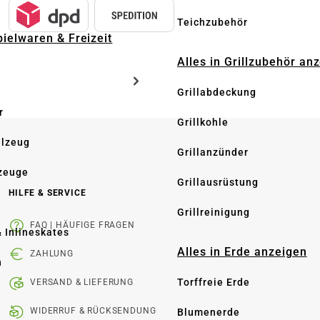
Teichzubehör
pielwaren & Freizeit
Alles in Grillzubehör an
Grillabdeckung
r
Grillkohle
elzeug
Grillanzünder
zeuge
Grillausrüstung
HILFE & SERVICE
Grillreinigung
FAQ | HÄUFIGE FRAGEN
& Inlineskates
Alles in Erde anzeigen
ZAHLUNG
n
Torffreie Erde
VERSAND & LIEFERUNG
e
WIDERRUF & RÜCKSENDUNG
Blumenerde