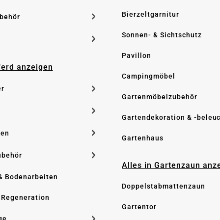
Bierzeltgarnitur
ubehör
Sonnen- & Sichtschutz
Pavillon
Pferd anzeigen
Campingmöbel
er
Gartenmöbelzubehör
Gartendekoration & -beleu
ken
Gartenhaus
ubehör
Alles in Gartenzaun anz
& Bodenarbeiten
Doppelstabmattenzaun
 Regeneration
Gartentor
ge