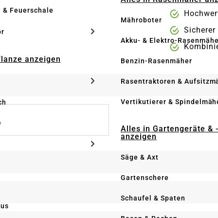
e & Feuerschale
Hochwert
Mähroboter
Sicherer
ör
Akku- & Elektro-Rasenmähe
Kombinie
Pflanze anzeigen
Benzin-Rasenmäher
Rasentraktoren & Aufsitzm
Vertikutierer & Spindelmäh
ch
e
Alles in Gartengeräte & 
anzeigen
Säge & Axt
Gartenschere
Schaufel & Spaten
us