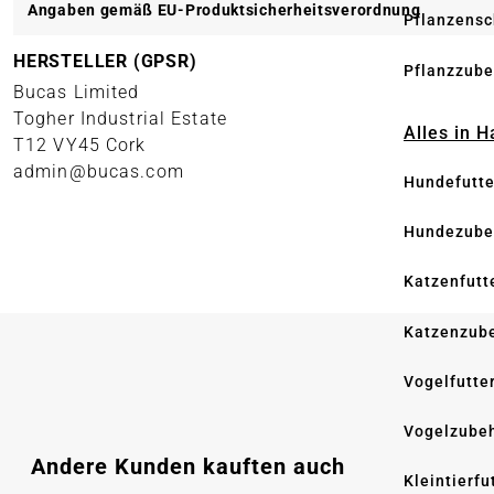
Angaben gemäß EU-Produktsicherheitsverordnung
Pflanzensc
HERSTELLER (GPSR)
Pflanzzube
Bucas Limited
Togher Industrial Estate
Alles in 
T12 VY45 Cork
admin@bucas.com
Hundefutte
Hundezube
Katzenfutt
Katzenzub
Vogelfutte
Vogelzube
Produktgalerie überspringen
Andere Kunden kauften auch
Kleintierfu