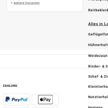
+
weitere Varianten
Reitbeklei
Alles in 
Geflügelfu
Hühnerhal
Weidezaun
Rinder- & 
Schaf- & Z
ZAHLUNG
Kleintierh
Nutztierha
Hygiene