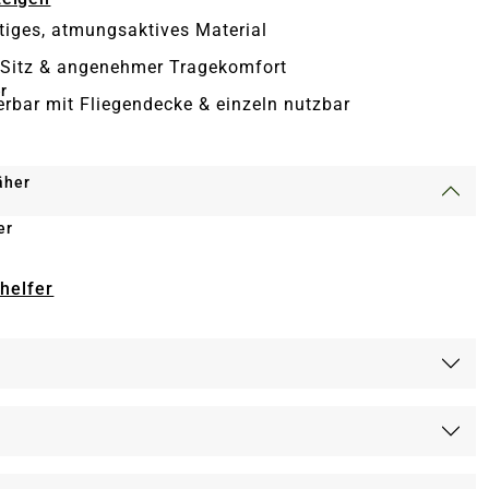
iges, atmungsaktives Material
 Sitz & angenehmer Tragekomfort
r
rbar mit Fliegendecke & einzeln nutzbar
äher
er
-helfer