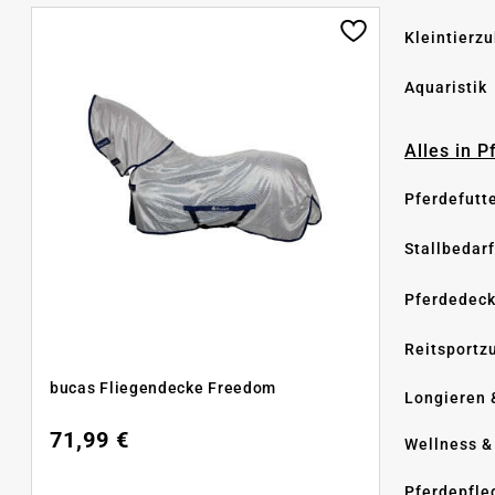
Kleintierz
Aquaristik
Alles in 
Pferdefutt
Stallbedarf
Pferdedec
Reitsportz
bucas Fliegendecke Freedom
Longieren 
71,99 €
Wellness &
Pferdepfle