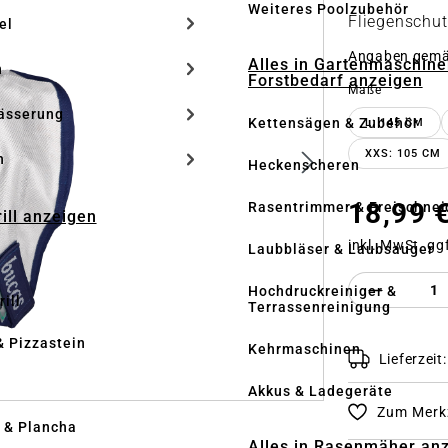
Weiteres Poolzubehör
Fliegenschut
el
Angaben gem
Alles in Gartenmaschine
n
Forstbedarf anzeigen
auswähle
Maße
ässerung
Kettensägen & Zubehör
L: 145 CM
XXS: 105 CM
h
Heckenscheren
18,99 
Rasentrimmer & Freischnei
rill anzeigen
inkl. MwSt. gg
Laubbläser & Laubsauger
Produkt 
Hochdruckreiniger &
ill
Terrassenreinigung
& Pizzastein
Kehrmaschinen
Lieferzeit
n
Akkus & Ladegeräte
Zum Merkz
l & Plancha
Alles in Rasenmäher an