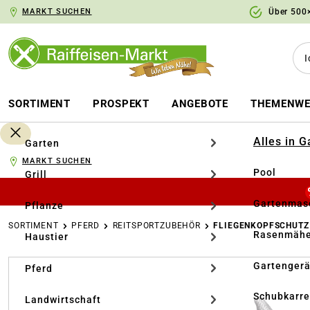
MARKT SUCHEN
Über 500×
springen
Zur Hauptnavigation springen
SORTIMENT
PROSPEKT
ANGEBOTE
THEMENWE
Alles in 
Garten
MARKT SUCHEN
Pool
Grill
Gartenmasc
Pflanze
SORTIMENT
PFERD
REITSPORTZUBEHÖR
FLIEGENKOPFSCHUTZ
Rasenmähe
Haustier
Bildergalerie überspringen
Gartengerä
Pferd
Schubkarr
Landwirtschaft