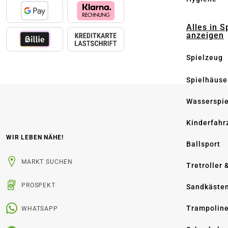
Alles in S
anzeigen
Spielzeug
Spielhäuse
Wasserspi
Kinderfahr
WIR LEBEN NÄHE!
Ballsport
MARKT SUCHEN
Tretroller 
PROSPEKT
Sandkäste
Trampolin
WHATSAPP