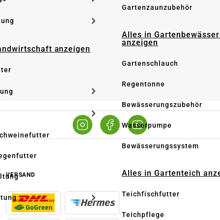
Gartenzaunzubehör
dung
Alles in Gartenbewässe
anzeigen
Landwirtschaft anzeigen
Gartenschlauch
tter
Regentonne
tung
Bewässerungszubehör
Wasserpumpe
Schweinefutter
Bewässerungssystem
iegenfutter
Alles in Gartenteich anz
VERSAND
altung
Teichfischfutter
ltung
Teichpflege