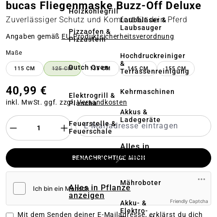
bucas Fliegenmaske Buzz-Off Deluxe
Holzkohlegrill
Zuverlässiger Schutz und Komfort für dein Pferd
Laubbläser &
Laubsauger
Pizzaofen &
Angaben gemäß
EU‑Produktsicherheitsverordnung
Pizzastein
auswählen
Maße
Hochdruckreiniger
&
Dutch Oven
115 CM
125 CM
135 CM
145 CM
155 CM
Terrassenreinigung
(DIESE OPTION IST ZURZEIT NICHT VERFÜGBAR.)
40,99 €
Kehrmaschinen
Elektrogrill &
inkl. MwSt. ggf. zzgl.
Versandkosten
Plancha
Akkus &
Ladegeräte
Feuerstelle &
Feuerschale
Alles in
Rasenmäher
BENACHRICHTIGE MICH
Grillzubehör
anzeigen
Mähroboter
Alles in Pflanze
anzeigen
Friendly Captcha
Akku- &
Elektro-
Mit dem Senden deiner E-Mailadresse, erklärst du dich