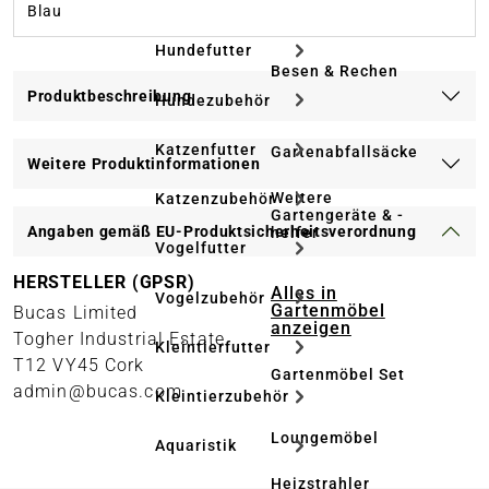
Blau
Hundefutter
Besen & Rechen
Produktbeschreibung
Hundezubehör
Katzenfutter
Gartenabfallsäcke
Weitere Produktinformationen
Weitere
Katzenzubehör
Gartengeräte & -
Angaben gemäß EU-Produktsicherheitsverordnung
helfer
Vogelfutter
HERSTELLER (GPSR)
Alles in
Vogelzubehör
Gartenmöbel
Bucas Limited
anzeigen
Togher Industrial Estate
Kleintierfutter
T12 VY45 Cork
Gartenmöbel Set
admin@bucas.com
Kleintierzubehör
Loungemöbel
Aquaristik
Heizstrahler