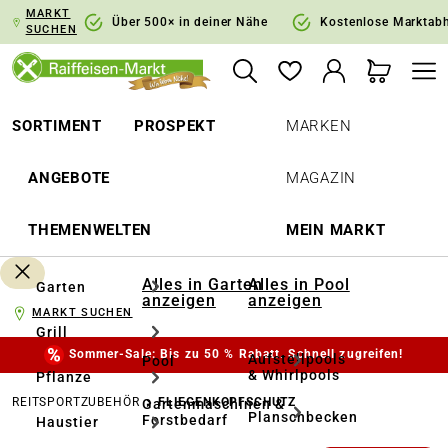
MARKT
springen
Zur Hauptnavigation springen
Über 500× in deiner Nähe
Kostenlose Marktab
SUCHEN
SORTIMENT
PROSPEKT
MARKEN
ANGEBOTE
MAGAZIN
THEMENWELTEN
MEIN MARKT
Alles in Garten
Alles in Pool
Garten
anzeigen
anzeigen
MARKT SUCHEN
Grill
Sommer-Sale: Bis zu 50 % Rabatt. Schnell zugreifen!
Aufstellpools
Pool
& Whirlpools
Pflanze
REITSPORTZUBEHÖR
FLIEGENKOPFSCHUTZ
Gartenmaschinen &
Planschbecken
Forstbedarf
Haustier