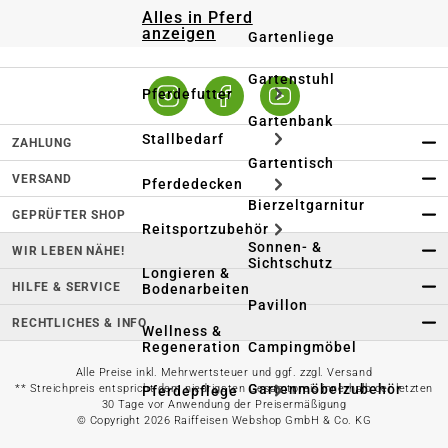
Alles in Pferd
anzeigen
Gartenliege
Gartenstuhl
Pferdefutter
Gartenbank
Stallbedarf
ZAHLUNG
Gartentisch
VERSAND
Pferdedecken
Bierzeltgarnitur
GEPRÜFTER SHOP
Reitsportzubehör
Sonnen- &
WIR LEBEN NÄHE!
Sichtschutz
Longieren &
HILFE & SERVICE
Bodenarbeiten
Pavillon
RECHTLICHES & INFO
Wellness &
Regeneration
Campingmöbel
Alle Preise inkl. Mehrwertsteuer und ggf. zzgl. Versand
Gartenmöbelzubehör
** Streichpreis entspricht dem niedrigsten Gesamtpreis innerhalb der letzten
Pferdepflege
30 Tage vor Anwendung der Preisermäßigung
© Copyright 2026 Raiffeisen Webshop GmbH & Co. KG
Gartendekoration & -
Reitbekleidung
beleuchtung