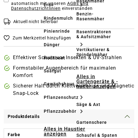
Rasenmäher
automatisch mit unseren
AGBs und
Erde
Datenschutzrichtlinien
einverstanden
Benzin-
Rindenmulch
Rasenmäher
Aktuell nicht lieferbar
Pinienrinde
Rasentraktoren
& Aufsitzmäher
Zum Merkzettel hinzufügen
Dünger
Vertikutierer &
Spindelmäher
Effektiver Schutz vor Insekten & UV-Strahlen
Hochbeet
Formstabiler Augenbereich für maximalen
Saatgut
Komfort
Alles in
Gartengeräte & -
Gewächshaus
Sicherer Halt durch Klettverschluss und Magnetic
helfer anzeigen
Snap-Lock
Pflanzenschutz
Säge & Axt
Pflanzzubehör
Produktdetails
Gartenschere
Alles in Haustier
anzeigen
Farbe
Schaufel & Spaten