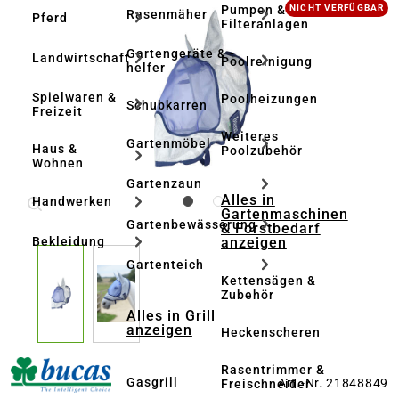
Bildergalerie überspringen
Pumpen &
NICHT VERFÜGBAR
Rasenmäher
Pferd
Filteranlagen
Gartengeräte & -
Landwirtschaft
Poolreinigung
helfer
Spielwaren &
Poolheizungen
Schubkarren
Freizeit
Weiteres
Gartenmöbel
Haus &
Poolzubehör
Wohnen
Gartenzaun
Alles in
Handwerken
Gartenmaschinen
Gartenbewässerung
& Forstbedarf
anzeigen
Bekleidung
Gartenteich
Kettensägen &
Zubehör
Alles in Grill
anzeigen
Heckenscheren
Rasentrimmer &
Gasgrill
Art.-Nr. 21848849
Freischneider