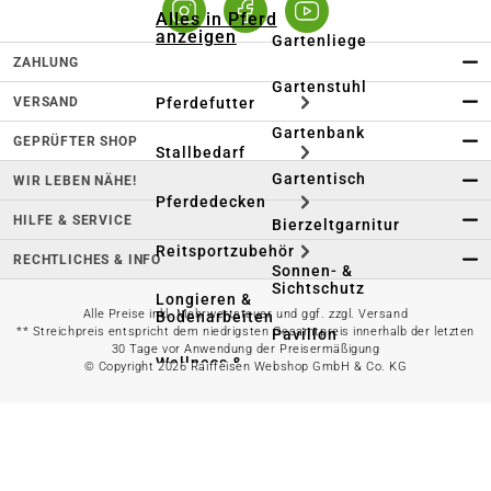
Alles in Pferd
anzeigen
Gartenliege
ZAHLUNG
Gartenstuhl
VERSAND
Pferdefutter
Gartenbank
GEPRÜFTER SHOP
Stallbedarf
Gartentisch
WIR LEBEN NÄHE!
Pferdedecken
HILFE & SERVICE
Bierzeltgarnitur
Reitsportzubehör
RECHTLICHES & INFO
Sonnen- &
Sichtschutz
Longieren &
Alle Preise inkl. Mehrwertsteuer und ggf. zzgl. Versand
Bodenarbeiten
** Streichpreis entspricht dem niedrigsten Gesamtpreis innerhalb der letzten
Pavillon
30 Tage vor Anwendung der Preisermäßigung
Wellness &
© Copyright 2026 Raiffeisen Webshop GmbH & Co. KG
Regeneration
Campingmöbel
Gartenmöbelzubehör
Pferdepflege
Gartendekoration & -
Reitbekleidung
beleuchtung