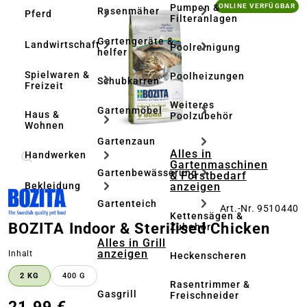
Bildergalerie überspringen
Pumpen &
ONLINE VERFÜGBAR
Rasenmäher
Pferd
Filteranlagen
Gartengeräte & -
Landwirtschaft
Poolreinigung
helfer
Spielwaren &
Poolheizungen
Schubkarren
Freizeit
Weiteres
Gartenmöbel
Haus &
Poolzubehör
Wohnen
Gartenzaun
Alles in
Handwerken
Gartenmaschinen
Gartenbewässerung
& Forstbedarf
anzeigen
Bekleidung
Gartenteich
Art.-Nr. 9510440
Kettensägen &
BOZITA Indoor & Sterilised Chicken
Zubehör
Alles in Grill
anzeigen
auswählen
Inhalt
Heckenscheren
2 KG
400 G
Rasentrimmer &
Gasgrill
Freischneider