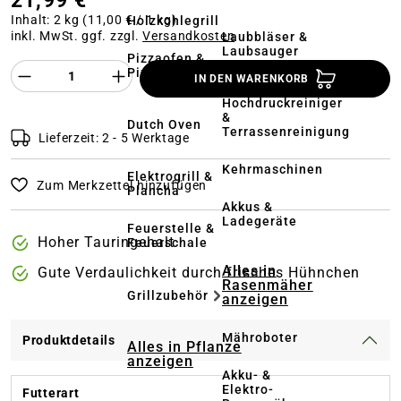
21,99 €
Inhalt:
2 kg
(11,00 € / 1 kg)
Holzkohlegrill
inkl. MwSt. ggf. zzgl.
Versandkosten
Laubbläser &
Laubsauger
Pizzaofen &
Produkt Anzahl des Produktes "%product%
Pizzastein
IN DEN WARENKORB
Hochdruckreiniger
&
Dutch Oven
Terrassenreinigung
Lieferzeit: 2 - 5 Werktage
Kehrmaschinen
Elektrogrill &
Zum Merkzettel hinzufügen
Plancha
Akkus &
Ladegeräte
Feuerstelle &
Hoher Tauringehalt
Feuerschale
Alles in
Gute Verdaulichkeit durch frisches Hühnchen
Rasenmäher
Grillzubehör
anzeigen
Mähroboter
Produktdetails
Alles in Pflanze
anzeigen
Akku- &
Elektro-
Futterart