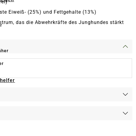
rei)
te Eiweiß- (25%) und Fettgehalte (13%)
strum, das die Abwehrkräfte des Junghundes stärkt
r
äher
er
-helfer