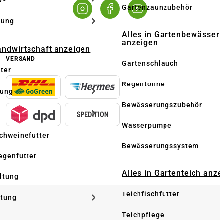
Gartenzaunzubehör
dung
Alles in Gartenbewässe
anzeigen
Landwirtschaft anzeigen
VERSAND
Gartenschlauch
tter
Regentonne
tung
Bewässerungszubehör
Wasserpumpe
Schweinefutter
Bewässerungssystem
iegenfutter
Alles in Gartenteich anz
altung
Teichfischfutter
ltung
Teichpflege