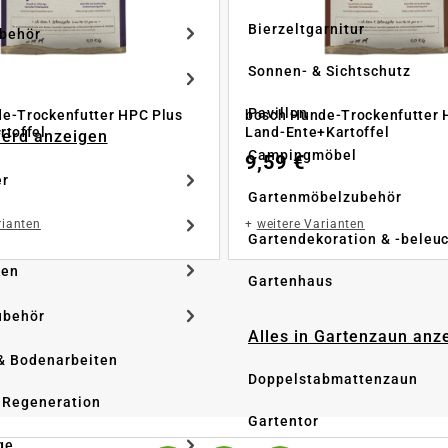
Bierzeltgarnitur
ubehör
Sonnen- & Sichtschutz
Pavillon
e-Trockenfutter HPC Plus
bosch Hunde-Trockenfutter 
rtoffel
Land-Ente+Kartoffel
Pferd anzeigen
Campingmöbel
9,59 €
er
Gartenmöbelzubehör
rianten
+
weitere Varianten
Gartendekoration & -beleu
ken
Gartenhaus
ubehör
Alles in Gartenzaun anz
& Bodenarbeiten
Doppelstabmattenzaun
 Regeneration
Gartentor
ge