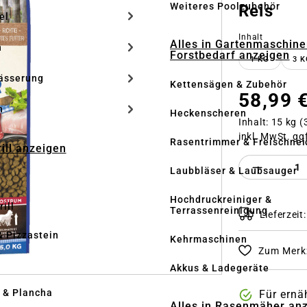
Weiteres Poolzubehör
Reis
el
auswähle
Inhalt
Alles in Gartenmaschine
n
Forstbedarf anzeigen
1 KG
3 K
ässerung
Kettensägen & Zubehör
58,99 
h
Heckenscheren
Inhalt:
15 kg
(
inkl. MwSt. gg
Rasentrimmer & Freischnei
rill anzeigen
Produkt 
Laubbläser & Laubsauger
Hochdruckreiniger &
ill
Terrassenreinigung
Lieferzeit
& Pizzastein
Kehrmaschinen
Zum Merkz
n
Akkus & Ladegeräte
l & Plancha
Für ernä
Alles in Rasenmäher an