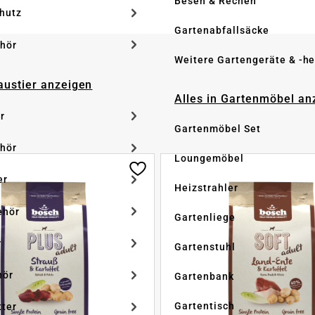
Besen & Rechen
hutz
Gartenabfallsäcke
hör
Weitere Gartengeräte & -he
Haustier anzeigen
Alles in Gartenmöbel an
r
Gartenmöbel Set
hör
Loungemöbel
er
Heizstrahler
ehör
Gartenliege
r
Gartenstuhl
hör
Gartenbank
Gartentisch
tter