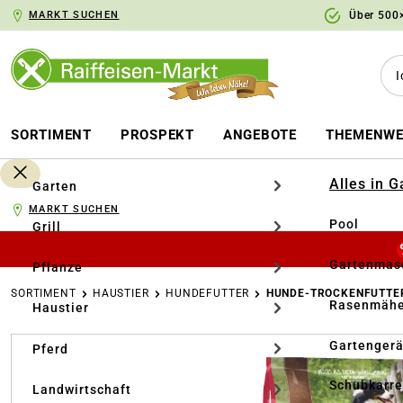
MARKT SUCHEN
Über 500×
springen
Zur Hauptnavigation springen
SORTIMENT
PROSPEKT
ANGEBOTE
THEMENWE
Alles in 
Garten
MARKT SUCHEN
Pool
Grill
Gartenmasc
Pflanze
SORTIMENT
HAUSTIER
HUNDEFUTTER
HUNDE-TROCKENFUTTE
Rasenmähe
Haustier
Bildergalerie überspringen
Gartengerä
Pferd
Schubkarr
Landwirtschaft