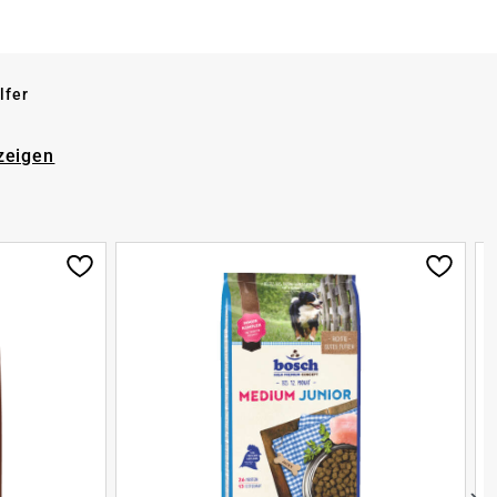
lfer
zeigen