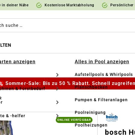
 in deiner Nähe
Kostenlose Marktabholung
Persönlicher
LTEN
Garten anzeigen
Alles in Pool anzeigen
Aufstellpools & Whirlpools
Sommer-Sale: Bis zu 50 % Rabatt. Schnell zugreifen
Planschbecken
hinen & Forstbedarf
R
Pumpen & Filteranlagen
r
Poolreinigung
te & -helfer
ONLINE VERFÜGBAR
Poolheizungen
en
bosch H