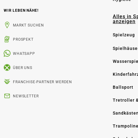
WIR LEBEN NÄHE!
Alles in S
anzeigen
MARKT SUCHEN
Spielzeug
PROSPEKT
Spielhäuse
WHATSAPP
Wasserspi
ÜBER UNS
Kinderfahr
FRANCHISE-PARTNER WERDEN
Ballsport
NEWSLETTER
Tretroller 
Sandkäste
Trampolin