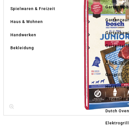
Gartenmöb
Spielwaren & Freizeit
Gartenzau
Haus & Wohnen
Gartenbew
Handwerken
Gartenteic
Bekleidung
Alles in G
Gasgrill
Holzkohlegr
Pizzaofen 
Dutch Ove
Elektrogril