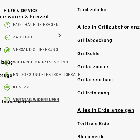
Teichzubehör
HILFE & SERVICE
pielwaren & Freizeit
FAQ | HÄUFIGE FRAGEN
Alles in Grillzubehör an
ZAHLUNG
Grillabdeckung
r
VERSAND & LIEFERUNG
Grillkohle
elzeug
WIDERRUF & RÜCKSENDUNG
Grillanzünder
ENTSORGUNG ELEKTROALTGERÄTE
zeuge
Grillausrüstung
KONTAKT
Grillreinigung
VERTRAG WIDERRUFEN
& Inlineskates
Alles in Erde anzeigen
n
Torffreie Erde
e
Blumenerde