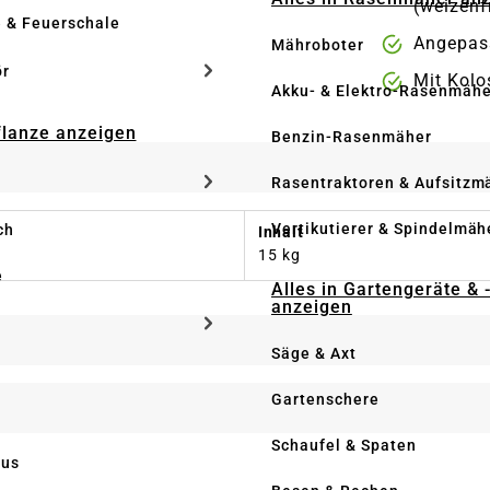
(weizenf
e & Feuerschale
Angepass
Mähroboter
ör
Mit Kolo
Akku- & Elektro-Rasenmähe
Pflanze anzeigen
Benzin-Rasenmäher
Rasentraktoren & Aufsitzm
Vertikutierer & Spindelmäh
ch
Inhalt
15 kg
e
Alles in Gartengeräte & 
anzeigen
Säge & Axt
Gartenschere
Schaufel & Spaten
us