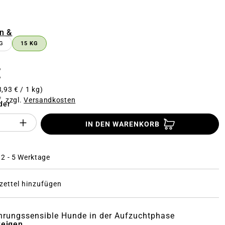
n
n &
G
15 KG
€
3,93 € / 1 kg)
f. zzgl.
Versandkosten
der
Anzahl des Produktes "%product%": Gi
IN DEN WARENKORB
: 2 - 5 Werktage
ettel hinzufügen
hrungssensible Hunde in der Aufzuchtphase
zeigen