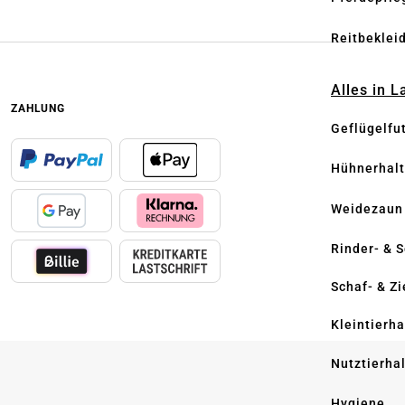
Reitbeklei
Alles in 
ZAHLUNG
Geflügelfu
Hühnerhal
Weidezaun
Rinder- & 
Schaf- & Z
Kleintierh
Nutztierha
Hygiene