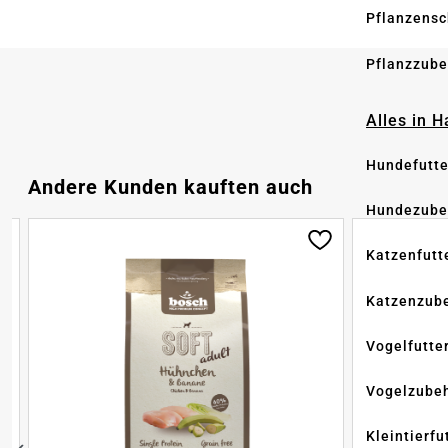
Pflanzensc
Pflanzzube
Alles in 
Hundefutte
Produktgalerie überspringen
Andere Kunden kauften auch
Hundezube
Katzenfutt
Katzenzub
Vogelfutte
Vogelzube
Kleintierfu