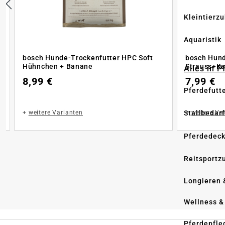
Kleintierz
Aquaristik
bosch Hunde-Trockenfutter HPC Soft
bosch Hund
Hühnchen + Banane
Strauss+Ka
Alles in 
8,99 €
7,99 €
Pferdefutt
+
weitere Varianten
+
weitere Va
Stallbedarf
Pferdedec
Reitsportz
Longieren 
Wellness &
Pferdepfle